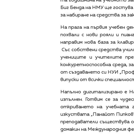
та годишнина на учебното зав
Биг Бенда на НМУ ще гостува
за набиране на средства за за
На прага на първия учебен д
похвали с нови рояли и пиа
направим нова база за клави
Със собствени средства учил
учениците и учителите пре
конкуретноспособна среда, за
от създаването си НУИ „Проф.
випуски от всички специалнос
Напълно дигитализирано е Н
изпълнен. Готвим се за чуд
откриването на учебната 
изкуствата „Панайот Пипков”
преподаватели съществува от
домакин на Международния фес