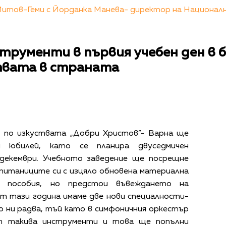
Митов-Геми с Йорданка Манева- директор на Национал
трументи в първия учебен ден в 
твата в страната
 по изкуствата „Добри Христов”- Варна ще
н юбилей, като се планира двуседмичен
декември. Учебното заведение ще посрещне
питаниците си с изцяло обновена материална
и пособия, но предстои въвеждането на
т тази година имаме две нови специалности-
о ни радва, тъй като в симфоничния оркестър
т такива инструменти и това ще попълни