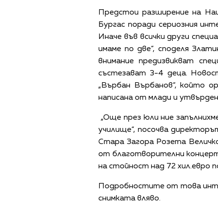
Предстои разширение на Нац
Бургас поради сериозния инте
Иначе във всички други специ
имаме по две“, споделя Зла
внимание предизвикват спец
състезават 3-4 деца. Новос
„Върбан Върбанов“, който о
написана от млади и утвърден
„Още през юли ние запълнихме
училище“, посочва директоръ
Стара Загора Розета Величков
от благотворителни концерти
на стойност над 72 хил.евро п
Подробностите от това интер
снимката вляво.