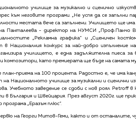
ионалното училище за музикално и сценично изкуств
рес към неговите програми. „Не успя да се запълни па
алности местата вече са запълнени. Училището ще има
тина Панталеева - директор на НУМСИ „Проф.Панчо Вл
иалностите „Рекламна графика“ и „Сценичен костю
т в Националния конкурс за най-добро изпълнение на
рганизира училището, е една задължителна пиеса за 
и композитори, като премиерата ще бъде на самата му
 план-приема на 100 процента. Радостно е, че има к
т на Националното училище за музикални и сценични и
а. Учебното заведение се сдоби с нов роял Petroff в
 в България и Швейцария. През август 2020г. ще прик
о програма „Еразъм плюс“.
вю на Георги Митов-Геми, както и от останалите, ч