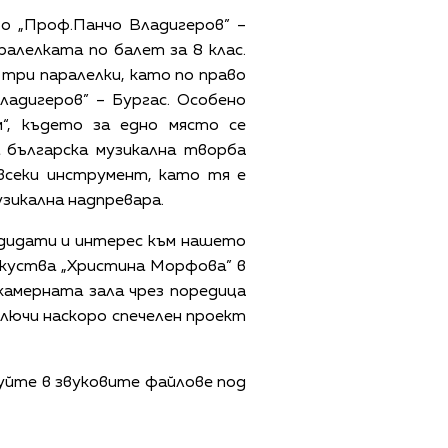
о „Проф.Панчо Владигеров” –
ралелката по балет за 8 клас.
 три паралелки, като по право
адигеров” – Бургас. Особено
м“, където за едно място се
 българска музикална творба
всеки инструмент, като тя е
зикална надпревара.
андидати и интерес към нашето
зкуства „Христина Морфова” в
 камерната зала чрез поредица
лючи наскоро спечелен проект
уйте в звуковите файлове под