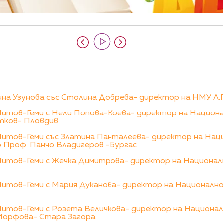
на Узунова със Столина Добрева- директор на НМУ Л.
Митов-Геми с Нели Попова-Коева- директор на Национа
тков- Пловдив
Митов-Геми със Златина Панталеева- директор на Нац
о Проф. Панчо Владигеров -Бургас
Митов-Геми с Жечка Димитрова- директор на Национа
Митов-Геми с Мария Дуканова- директор на Националн
Митов-Геми с Розета Величкова- директор на Национал
Морфова- Стара Загора