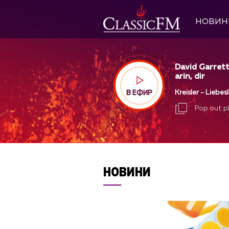
НОВИН
David Garrett
arin, dir
Kreisler - Liebes
В ЕФИР
Pop out p
Pop out p
НОВИНИ