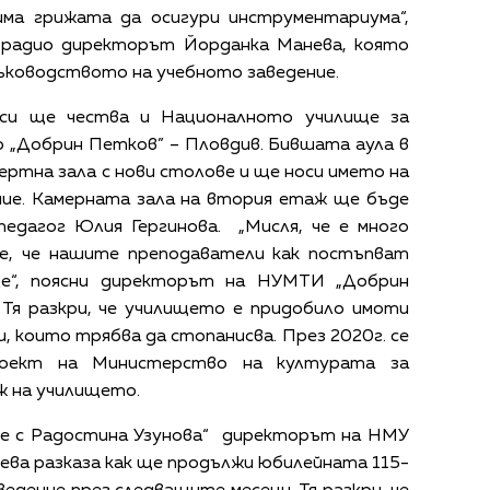
има грижата да осигури инструментариума“,
 радио директорът Йорданка Манева, която
ръководството на учебното заведение.
 си ще чества и Националното училище за
о „Добрин Петков” – Пловдив. Бившата аула в
цертна зала с нови столове и ще носи името на
ние. Камерната зала на втория етаж ще бъде
педагог Юлия Гергинова. „Мисля, че е много
е, че нашите преподаватели как постъпват
ще“, поясни директорът на НУМТИ „Добрин
 Тя разкри, че училището е придобило имоти
и, които трябва да стопанисва. През 2020г. се
роект на Министерство на културата за
ж на училището.
е с Радостина Узунова“ директорът на НМУ
ева разказа как ще продължи юбилейната 115-