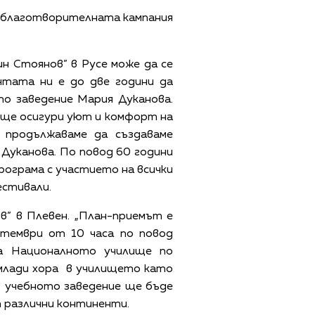
и благотворителната кампания
н Стоянов” в Русе може да се
чтата ни е до две години да
то заведение Мария Дуканова.
 ще осигури уют и комфорт на
 продължаваме да създаваме
 Дуканова. По повод 60 години
рограма с участието на всички
естивали.
” в Плевен. „План-приемът е
птември от 10 часа по повод
а Националното училище по
 млади хора в училището като
. учебното заведение ще бъде
т различни континенти.