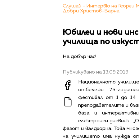
Слушай - Интервю на Георги 
Добри Христов-Варна
Юбилеи и нови инс
училища по изкус
На добър час!
Публикувано на 13.09.2019
Националното училище
отбележи 75-годише
фестивал от 1 до 14 
преподавателите и въз
база и интерактивн
електронен дневник. „О
фагот и валдхорна. Това мног
на училището има нужда о