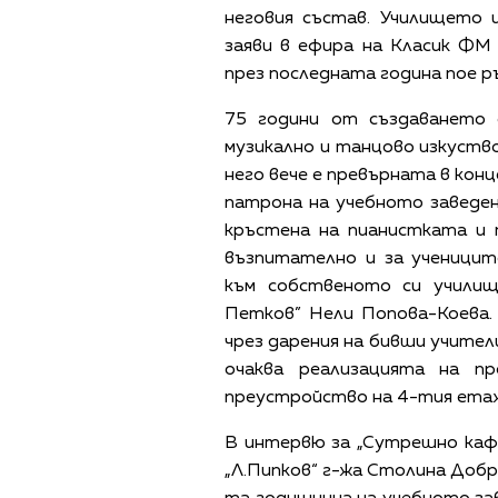
неговия състав. Училището 
заяви в ефира на Класик ФМ
през последната година пое 
75 години от създаването
музикално и танцово изкуств
него вече е превърната в кон
патрона на учебното заведе
кръстена на пианистката и 
възпитателно и за ученицит
към собственото си учили
Петков” Нели Попова-Коева.
чрез дарения на бивши учител
очаква реализацията на п
преустройство на 4-тия ета
В интервю за „Сутрешно каф
„Л.Пипков“ г-жа Столина Добр