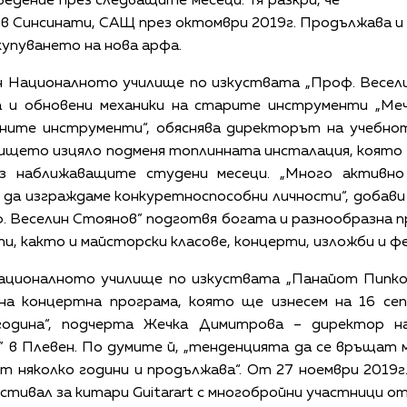
едение през следващите месеци. Тя разкри, че
 в Синсинати, САЩ през октомври 2019г. Продължава 
купуването на нова арфа.
ен Националното училище по изкуствата „Проф. Весели
на и обновени механики на старите инструменти „Ме
рните инструменти“, обяснява директорът на учебно
ището изцяло подменя топлинната инсталация, която
з наближаващите студени месеци. „Много активно
 да изграждаме конкуретноспособни личности“, добави
 Веселин Стоянов” подготвя богата и разнообразна п
ти, както и майсторски класове, концерти, изложби и ф
ационалното училище по изкуствата „Панайот Пипков
есна концертна програма, която ще изнесем на 16 се
година“, подчерта Жечка Димитрова – директор н
 в Плевен. По думите й, „тенденцията да се връщат
 няколко години и продължава“. От 27 ноември 2019г
тивал за китари Guitarart с многобройни участници о