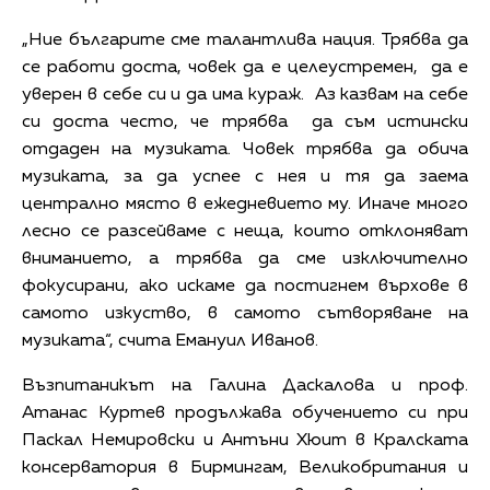
„Ние българите сме талантлива нация. Трябва да
се работи доста, човек да е целеустремен, да е
уверен в себе си и да има кураж. Аз казвам на себе
си доста често, че трябва да съм истински
отдаден на музиката. Човек трябва да обича
музиката, за да успее с нея и тя да заема
централно място в ежедневието му. Иначе много
лесно се разсейваме с неща, които отклоняват
вниманието, а трябва да сме изключително
фокусирани, ако искаме да постигнем върхове в
самото изкуство, в самото сътворяване на
музиката“, счита Емануил Иванов.
Възпитаникът на Галина Даскалова и проф.
Атанас Куртев продължава обучението си при
Паскал Немировски и Антъни Хюит в Кралската
консерватория в Бирмингам, Великобритания и