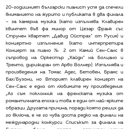
20-годишният български пианист успя да спечели
вниманието на журито и публиката в два финала
– за камерна музика (като изпълнява Клавирен
квинтет във фа минор от Цезар Франк със
Струнен квартет „Давид Ойстрах“ от Русия) и
концертно изпълнение (като интерпретира
Концерт за пиано № 2 от Камий Сен-Санс в
съпровод на Оркестър „Хайдн“ на Болцано и
Тренто, дирижиран от Арво Волнер). Изпълнява и
произведения на Томас Адес, Бетовен, Брамс и
Бах/Бузони, но Вторият клавирен концерт на
Сен-Санс е едно от любимите му произведения.
„Аз съм поклонник на френската музика от
романтичната епоха и това е един от най-ярките
образци. Другата причина, поради която реших да
го включа, е че го чува доста рядко на финали на
международни конкурси. Списъкът за финала на