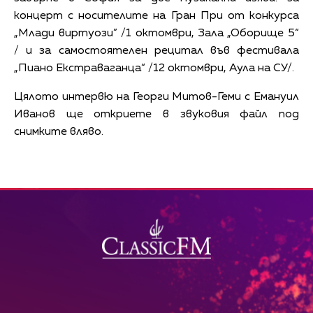
концерт с носителите на Гран При от конкурса
„Млади виртуози” /1 октомври, Зала „Оборище 5“
/ и за самостоятелен рецитал във фестивала
„Пиано Екстраваганца“ /12 октомври, Аула на СУ/.
Цялото интервю на Георги Митов-Геми с Емануил
Иванов ще откриете в звуковия файл под
снимките вляво.