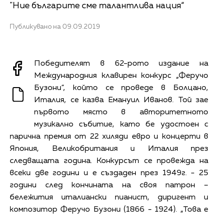
"Ние българите сме талантлива нация“
Публикувано на 09.09.2019
Победителят в 62-рото издание на
Международния клавирен конкурс „Феручо
Бузони“, който се проведе в Болцано,
Италия, се казва Емануил Иванов. Той зае
първото място в авторитетното
музикално събитие, като бе удостоен с
парична премия от 22 хиляди евро и концерти в
Япония, Великобритания и Италия през
следващата година. Конкурсът се провежда на
всеки две години и е създаден през 1949г. - 25
години след кончината на своя патрон –
бележития италиански пианист, диригент и
композитор Феручо Бузони (1866 - 1924). „Това е