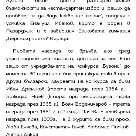
Бузони беше доста разширен….имаше
възможности за нестандартен избор и реших да
пробвам, за да видя какво ще стане“, споделя с
усмивка Емануил Иванов, който е роден в
Пазарджик и е завършил Езиковата гимназия
„Бертолд Брехт“ в града.
Първата награда се връчва, ако сред
участниците има пианист, достоен за нея. Ето
защо от учредяването на Конкурса „Бузони“ до
момента 30 пъти не е бил присъждан такъв приз.
Други български лауреати на конкурса са били
Иван Дреников (трета награда през 1964 г.) ,
Божидар Ноев (втора, при неприсъдена първа
награда през 1965 г.), Боян Воденичаров - трета
награда през 1981 г. и Ралица Пачева − четвърта
награда през 1999г., а в журито са били проф.
Люба Енчева, Константин Ганев, Любомир Пипков,
Антон Диков.