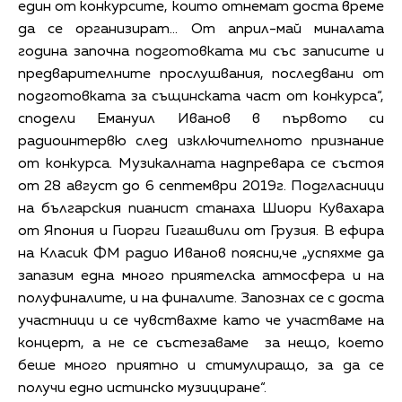
един от конкурсите, които отнемат доста време
да се организират… От април-май миналата
година започна подготовката ми със записите и
предварителните прослушвания, последвани от
подготовката за същинската част от конкурса“,
сподели Емануил Иванов в първото си
радиоинтервю след изключителното признание
от конкурса. Музикалната надпревара се състоя
от 28 август до 6 септември 2019г. Подгласници
на българския пианист станаха Шиори Кувахара
от Япония и Гиорги Гигашвили от Грузия. В ефира
на Класик ФМ радио Иванов поясни,че „успяхме да
запазим една много приятелска атмосфера и на
полуфиналите, и на финалите. Запознах се с доста
участници и се чувствахме като че участваме на
концерт, а не се състезаваме за нещо, което
беше много приятно и стимулиращо, за да се
получи едно истинско музициране“.