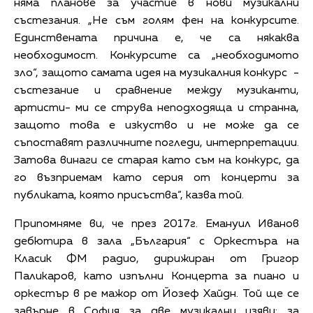
няма планове за участие в нови музикални
състезания. „Не съм голям фен на конкурсите.
Единствената причина е, че са някаква
необходимост. Конкурсите са „необходимото
зло“, защото самата идея на музикалния конкурс -
състезание и сравнение между музиканти,
артисти- ми се струва неподходяща и странна,
защото това е изкуство и не може да се
съпоставят различните погледи, интерпретации.
Затова винаги се старая като съм на конкурс, да
го възприемам като серия от концерти за
публиката, която присъства“, казва той.
Припомняме ви, че през 2017г. Емануил Иванов
дебютира в зала „България“ с Оркестъра на
Класик ФМ радио, дирижиран от Григор
Паликаров, като изпълни Концерта за пиано и
оркестър в ре мажор от Йозеф Хайдн. Той ще се
завърне в София за две музикални изяви: за