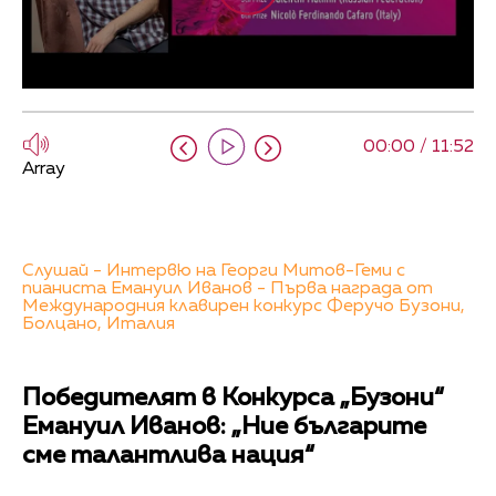
00:00 / 11:52
Array
Слушай - Интервю на Георги Митов-Геми с
пианиста Емануил Иванов - Първа награда от
Международния клавирен конкурс Феручо Бузони,
Болцано, Италия
Победителят в Конкурса „Бузони“
Емануил Иванов: „Ние българите
сме талантлива нация“