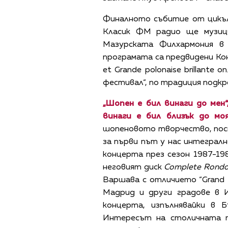
Финалното събитие от цикъла
Класик ФМ радио ще музиц
Мазурската Филхармония в
програмата са предвидени Кон
et Grande polonaise brillant
фестивал“, по традиция подк
„Шопен е бил винаги до мен
винаги е бил близък до мо
шопеновото творчество, пост
за първи път у нас интегралн
концерта през сезон 1987-198
неговият диск
Complete Rondos
Варшава с отличието “Grand P
Мадрид и други градове в И
концерта, изпълнявайки в Б
Интересът на столичната п