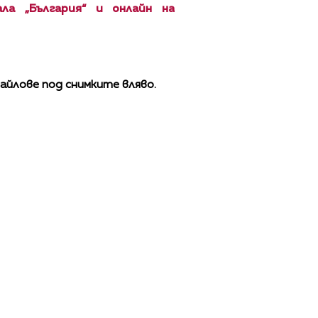
ла „България“ и онлайн на
айлове под снимките вляво.
ЩИ УСЛОВИЯ