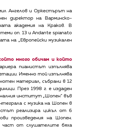
дмил Ангелов и Оркестърът на
ен директор на Варминско-
ата академия на Краков. В
еми оп. 13 и Andante spianato
мата на „Европейски музикален
 който много обичам и който
ариера пианистът изпълнява
етации. Именно той изпълнява
 нотен материал, събрани в 12
иници. През 1998 г. е издаден
налния институт „Шопен“ във
интеграла с музика на Шопен в
нистът реализира цикъл от 6
лови произведения на Шопен.
е част от слушателите бяха