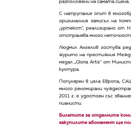
разположени на самата сцена.
С натрупания опит в многоб
оригиналния замисъл на ком
„уртекст“, реализирано от 
отстранява много неточности
Людмил Ангелов гостува ред
журито на престижния Междун
медал „Gloria Artis“ от Мини
култура.
Популярен в цяла Европа, САЩ
много реномирани чуждестран
2011 г. е удостоен със зван
пианисти.
Билетите за отделните конце
закупилите абонамент ще пол