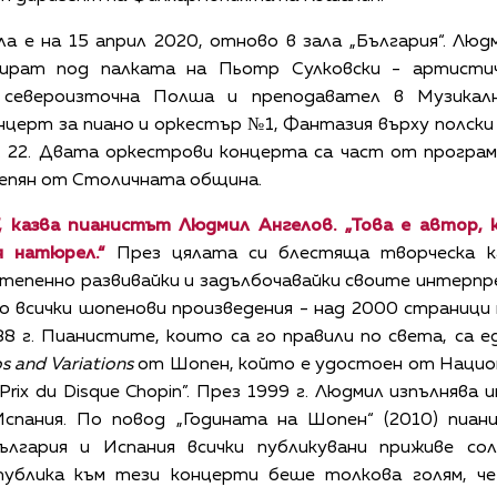
 е на 15 април 2020, отново в зала „България“. Лю
ират под палката на Пьотр Сулковски - артистич
 североизточна Полша и преподавател в Музикалн
церт за пиано и оркестър №1, Фантазия върху полски т
e оп. 22. Двата оркестрови концерта са част от програ
репян от Столичната община.
“, казва пианистът Людмил Ангелов. „Това е автор,
я натюрел.“
През цялата си блестяща творческа к
епенно развивайки и задълбочавайки своите интерпр
о всички шопенови произведения - над 2000 страници
8 г. Пианистите, които са го правили по света, са ед
 and Variations
от Шопен, който е удостоен от Нацио
rix du Disque Chopin”. През 1999 г. Людмил изпълнява 
спания. По повод „Годината на Шопен“ (2010) пиа
ългария и Испания всички публикувани приживе со
ублика към тези концерти беше толкова голям, ч