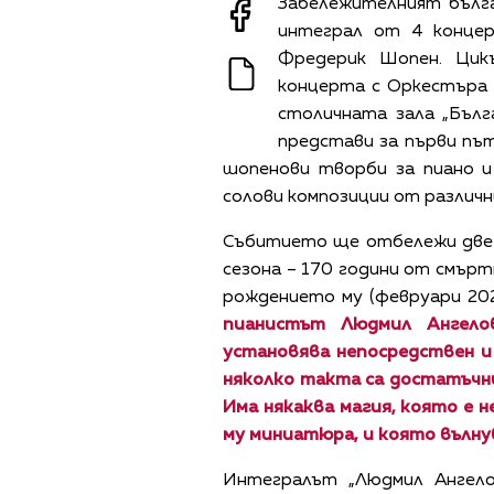
Забележителният бълг
интеграл от 4 концер
Фредерик Шопен. Цик
концерта с Оркестъра 
столичната зала „Бълг
представи за първи път
шопенови творби за пиано и
солови композиции от различн
Събитието ще отбележи две 
сезона – 170 години от смърт
рождението му (февруари 20
пианистът Людмил Ангелов
установява непосредствен и
няколко такта са достатъчни
Има някаква магия, която е 
му миниатюра, и която вълнув
Интегралът „Людмил Ангело