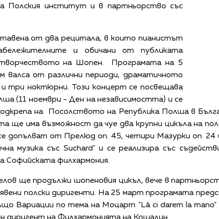
на Полския институт и в партньорство със
ставена от два рецитала, в които пианистът
абележителните и обичани от публиката
 творчеството на Шопен. Програмата на 5
ем валса от различни периоди, драматичното
 и три ноктюрни. Този концерт се посвещава
лша (11 ноември - Ден на независимостта) и се
подкрепа на Посолството на Република Полша в Бълг
ата ще има възможност да чуе два крупни цикъла на пол
е допълват от Прелюд оп. 45, четири Мазурки оп. 24 
чна музика със Suchard" и се реализира със съдейст
на Софийската филхармония.
елов ще продължи шопеновия цикъл, вече в партньорс
зявени полски диригенти. На 25 март програмата пред
ъщо Вариации по тема на Моцарт "Là ci darem la mano" 
ен диригент на Филхармонията на Кошалин.