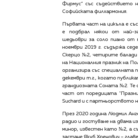
Фирмус“ със съдействието 
Софийската филхармония.
Първата част на цикъла е съ
е подбрал някои от най-з
шедьоври за соло пиано от
ноември 2019 г. съдържа сед
Скерцо №2, четирите балади
на Националния празник на По
организира със специалната 
декември т.г., когато публик
грандиозната Соната №2. Те с
част от поредицата "Празни
Suchard и с партньорството 
През 2020 година Людмил Анг
радио и гостуване на двама и
минор, известен като №2, а с
застане Якуб Хренович – глав