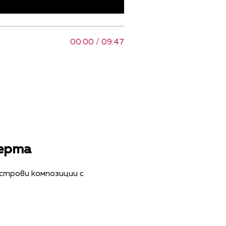
00:00 / 09:47
церта
строви композиции с