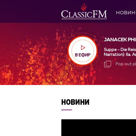
НОВИН
JANACEK PHI
Suppe - Die Rei
Narration): IIa.
В ЕФИР
Pop out p
Pop out p
НОВИНИ