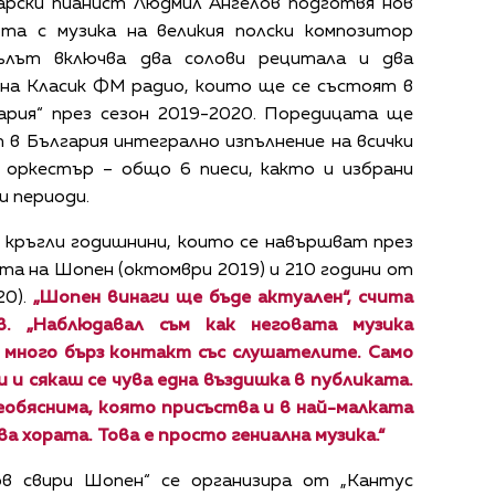
арски пианист Людмил Ангелов подготвя нов
та с музика на великия полски композитор
ълът включва два солови рецитала и два
на Класик ФМ радио, които ще се състоят в
ария“ през сезон 2019-2020. Поредицата ще
 в България интегрално изпълнение на всички
 оркестър – общо 6 пиеси, както и избрани
и периоди.
кръгли годишнини, които се навършват през
та на Шопен (октомври 2019) и 210 години от
20).
„Шопен винаги ще бъде актуален“, счита
. „Наблюдавал съм как неговата музика
 много бърз контакт със слушателите. Само
 и сякаш се чува една въздишка в публиката.
необяснима, която присъства и в най-малката
а хората. Това е просто гениална музика.“
в свири Шопен“ се организира от „Кантус