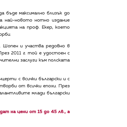
а бъде максимално близък до
ва най-новото нотно издание
кцията на проф. Екер, което
орби.
. Шопен и участва редовно в
рез 2011 г. той е удостоен с
ючителни заслуги към полската
нцерти с всички български и с
творби от всички епохи. През
талантливите млади български
т на цени от 15 до 45 лв., а