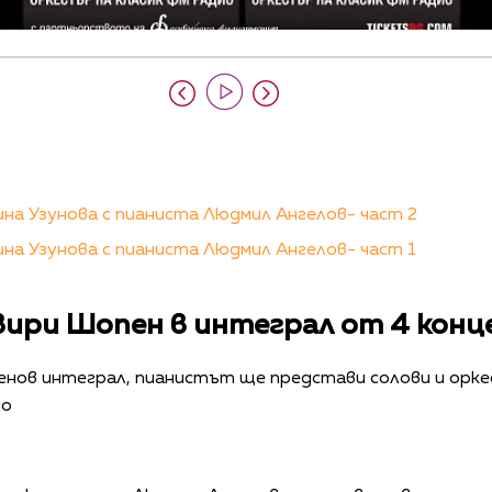
на Узунова с пианиста Людмил Ангелов- част 2
на Узунова с пианиста Людмил Ангелов- част 1
вири Шопен в интеграл от 4 кон
енов интеграл, пианистът ще представи солови и орке
ио