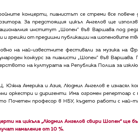
ройните концерти, пианистът се стреми все повече д
позитора. За предстоящия цикъл Ангелов ще използ
Националния институт „Шопен“ във Варшава под реда
 и грешки от предишни публикации на шопеновите тв
овно на най-известните фестивали за музика на Фр
ароден конкурс за пианисти „Шопен“ във Варшава. П
стерството на културата на Република Полша за изкл
, Южна Америка и Азия, Людмил Ангелов е изнасял ко
ни оркестри и диригенти. Има огромен репертоар с 
ието Почетен професор в НБУ, където работи с най-
рти на цикъла „Людмил Ангелов свири Шопен“ ще бъда
учат намаление от 10 %.