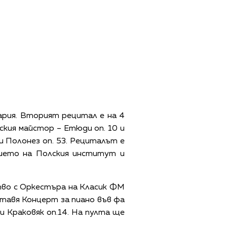
ария. Вторият рецитал е на 4
ския майстор – Етюди оп. 10 и
и Полонез оп. 53. Рециталът е
вието на Полския институт и
тво с Оркестъра на Класик ФМ
ставя Концерт за пиано във фа
и Краковяк оп.14. На пулта ще