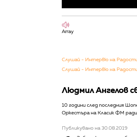
Array
Слушай - Интервю на Радости
Слушай - Интервю на Радости
Людмил Ангелов с
10 години след последния Шоп
Оркестъра на Класик ФМ рад
Публикувано на 30.08.2019