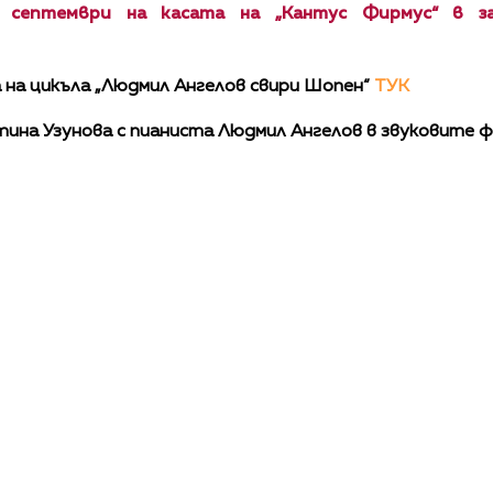
септември на касата на „Кантус Фирмус“ в за
 на цикъла „Людмил Ангелов свири Шопен“
ТУК
ина Узунова с пианиста Людмил Ангелов в звуковите ф
КАЛЕНДАР
КОНТАКТИ
ЗА НАС
ПОВЕРИТЕЛНОСТ
КОДЕКС ЗА ПОВЕДЕНИЕ НА ДОСТАВЧИЦИТЕ
ОБ
©
2026
Радиокомпания Си.Джей ООД. Всички права са запазени.