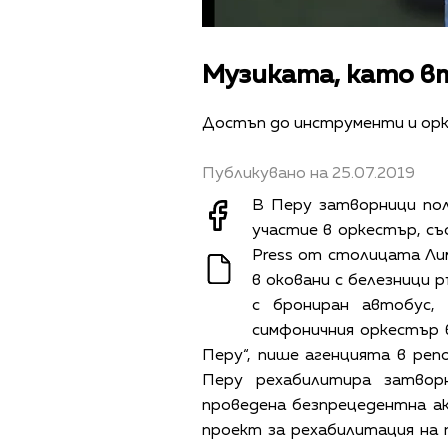
Музиката, като в
Достъп до инструменти и ор
Публикувано на 25.07.2019
В Перу затворници по
участие в оркестър, с
Press от столицата Лим
в оковани с белезници 
с брониран автобус,
симфоничния оркестър 
Перу“, пише агенцията в ре
Перу рехабилитира затвор
проведена безпрецедентна ак
проект за рехабилитация на 