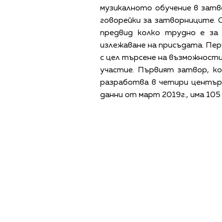
музикалното обучение в затво
говорейки за затворниците. С
предвид колко трудно е за 
излежаване на присъдата. Пер
с цел търсене на възможности
участие. Първият затвор, к
разработва в четири центъра
данни от март 2019г., има 105
ПОЛИТИКА ЗА 