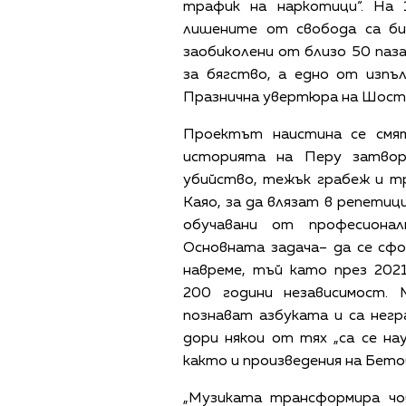
трафик на наркотици“. На 
лишените от свобода са би
заобиколени от близо 50 паз
за бягство, а едно от изпъ
Празнична увертюра на Шост
Проектът наистина се смя
историята на Перу затвор
убийство, тежък грабеж и т
Каяо, за да влязат в репетиц
обучавани от професионал
Основната задача– да се сф
навреме, тъй като през 202
200 години независимост.
познават азбуката и са нег
дори някои от тях „са се на
както и произведения на Бетов
„Музиката трансформира чо