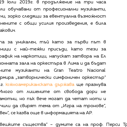
19 юли 2019г. в продължение на три часа
ли обучавани от професионални музиканти,
ачи, зорко следящи за евентуална възможност
лнените с общи усилия произведения, е била
акович.
та за уникален, тъй като за първи път в
ници с най-тежки присъди, като тези за
рафик на наркотици, напускат затвора на Ел
ионната зала на оркестъра в Лима и да бъдат
ните музиканти на Gran Teatro Nacional.
ормира „затворнически симфоничен оркестър“
1г.
южноамериканската държава
ще празнува
 Много от лишените от свобода дори не
рамотни, но пък вече могат да четат ноти и
учили да свирят тема от „Игра на тронове“,
ен“, се казва още в информацията на AP.
вешките същества“ – думите са на проф. Перси Тру