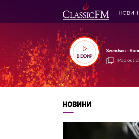
НОВИН
Svendsen - Roma
В ЕФИР
Pop out p
Pop out p
НОВИНИ