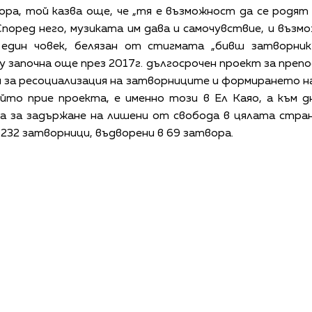
ра, той казва още, че „тя е възможност да се родят 
поред него, музиката им дава и самочувствие, и възм
един човек, белязан от стигмата „бивш затворник
у започна още през 2017г. дългосрочен проект за препо
 за ресоциализация на затворниците и формирането н
ойто прие проекта, е именно този в Ел Каяо, а към 
 за задържане на лишени от свобода в цялата стран
 232 затворници, въдворени в 69 затвора.
КАЛЕНДАР
КОНТАКТИ
ЗА НАС
ПОВЕРИТЕЛНОСТ
КОДЕКС ЗА ПОВЕДЕНИЕ НА ДОСТАВЧИЦИТЕ
ОБ