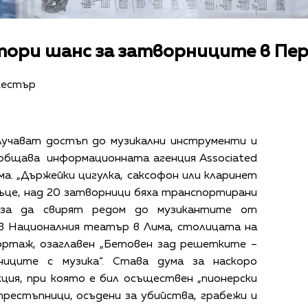
тори шанс за затворниците в Пе
кестър
лучават достъп до музикални инструменти и
ъобщава информационната агенция Associated
а. „Държейки цигулка, саксофон или кларинет
ръце, над 20 затворници бяха транспортирани
 за да свирят редом до музикантите от
в Националния театър в Лима, столицата на
портаж, озаглавен „Бетовен зад решетките –
ниците с музика“. Става дума за наскоро
ция, при която е бил осъществен „пионерски
престъпници, осъдени за убийства, грабежи и