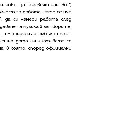
наново, да заживеят наново…“,
ожност за работа, като се има
“, да си намери работа след
даване на музика в затворите,
а симфоничен ансамбъл с тяхно
днешна дата инициативата се
а, в която, според официални
ЩИ УСЛОВИЯ