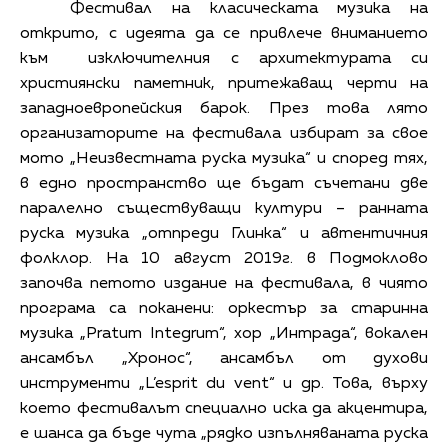
Фестивал на класическата музика на
открито, с идеята да се привлече вниманието
към изключителния с архитектурата си
християнски паметник, притежаващ черти на
западноевропейския барок. През това лято
организаторите на фестивала избират за свое
мото „Неизвестната руска музика“ и според тях,
в едно пространство ще бъдат съчетани две
паралелно съществуващи култури – ранната
руска музика „отпреди Глинка“ и автентичния
фолклор. На 10 август 2019г. в Подмоклово
започва петото издание на фестивала, в чиято
програма са поканени: оркестър за старинна
музика „Pratum Integrum“, хор „Интрада“, вокален
ансамбъл „Хронос“, ансамбъл от духови
инструменти „L’esprit du vent“ и др. Това, върху
което фестивалът специално иска да акцентира,
е шанса да бъде чута „рядко изпълняваната руска