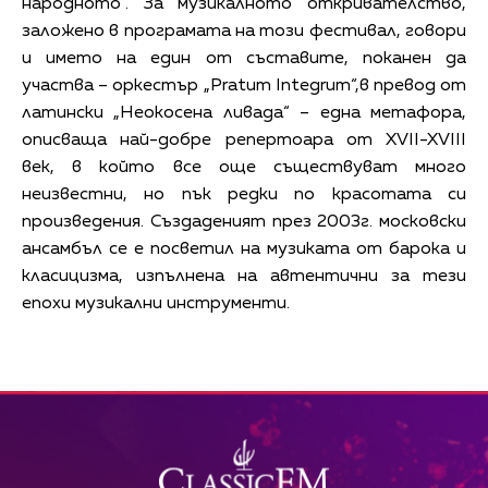
народното“. За музикалното откривателство,
заложено в програмата на този фестивал, говори
и името на един от съставите, поканен да
участва – оркестър „Pratum Integrum“,в превод от
латински „Неокосена ливада“ – една метафора,
описваща най-добре репертоара от XVII-XVIII
век, в който все още съществуват много
неизвестни, но пък редки по красотата си
произведения. Създаденият през 2003г. московски
ансамбъл се е посветил на музиката от барока и
класицизма, изпълнена на автентични за тези
епохи музикални инструменти.