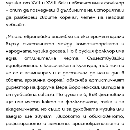
музика от XVII и XVIII век и автентичния фолклор
– опит да погледнеш в дълбините на историята и
да разбереш своите корени“, четем на неговия
уебсайт.
„Много европейски ансамбли са експериментирали
върху съчетанието между композиторската и
народната музика досега. Но в руския фолклор има
една отличителна черта. Съществувайки
едновременно с класическата култура, той почти
не се е асимилирал и е достигнал до наши дни в
своята архаична форма“, обяснява артистичният
директор на форума Вера Воронежская, цитирана
от уебсайта colta.ru. По думите й, във фестивала
ще има място както за фолклорната, така и за
академичната, но също и за духовната музика или
заедно ще звучат: „високото и обикновеното,
рафинираното и земното, аристократичното и