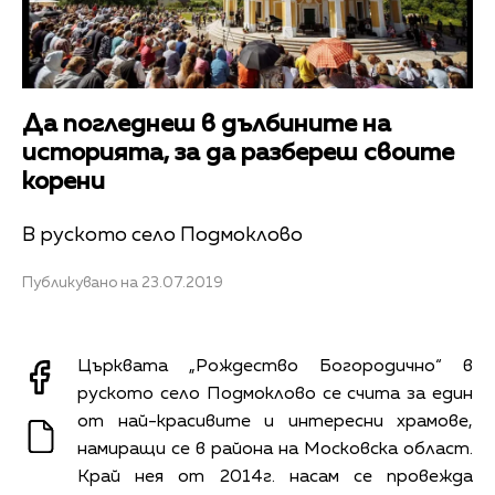
Да погледнеш в дълбините на
историята, за да разбереш своите
корени
В руското село Подмоклово
Публикувано на 23.07.2019
Църквата „Рождество Богородично“ в
руското село Подмоклово се счита за един
от най-красивите и интересни храмове,
намиращи се в района на Московска област.
Край нея от 2014г. насам се провежда