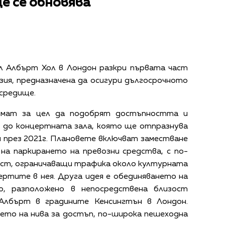
е се обновява
л Албърт Хол в Лондон разкри първата част
ия, предназначена да осигури дългосрочното
средище.
имат за цел да подобрят достъпността и
 до концертната зала, която ще отпразнува
 през 2021г. Плановете включват заместване
на паркирането на превозни средства, с по-
ост, ограничаващи трафика около културната
ертите в нея. Друга идея е обединяването на
о, разположено в непосредствена близост
 Албърт
в градините Кенсингтън в Лондон.
ето на нива за достъп, по-широка пешеходна