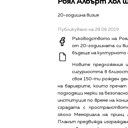
Роял Албърт Хол щ
20-годишна визия
Публикувано на 28.06.2019
Ръководството на Роя
от 20-годишната си виз
бъдеще на културното 
Новите предложения 
сигурността в близост
своя 150-ти рожден ден
на бариерите, които пречат 
подходящи мерки за безопасн
институция по време на конц
сградата с пространствот
около Мемориала на принц
Планът предвижда изграждан