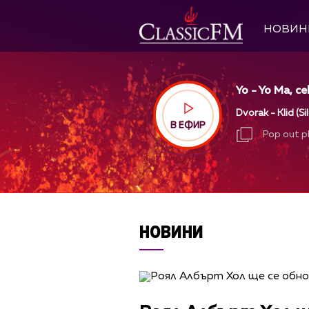
НОВИН
Yo - Yo Ma, ce
Dvorak - Klid (S
В ЕФИР
Pop out p
Pop out p
НОВИНИ