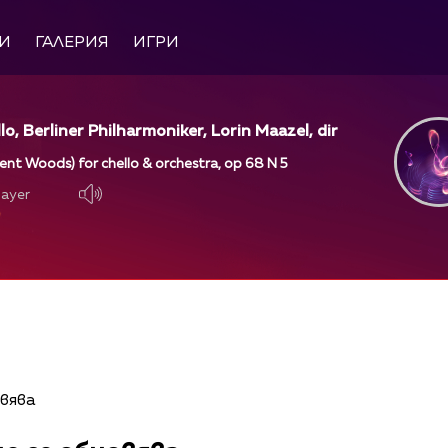
И
ГАЛЕРИЯ
ИГРИ
llo, Berliner Philharmoniker, Lorin Maazel, dir
ilent Woods) for chello & orchestra, op 68 N 5
layer
layer