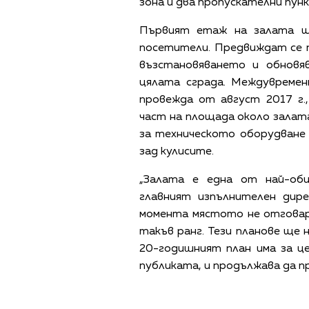
зона и два пропускателни пун
Първият етаж на залата щ
посетители. Предвиждат се 
възстановяването и обновя
цялата сграда. Междувремен
провежда от август 2017 г.
част на площада около залата
за техническото оборудване
зад кулисите.
„Залата е една от най-оби
главният изпълнителен дир
момента мястото не отговар
такъв ранг. Тези планове ще 
20-годишният план има за ц
публиката, и продължава да п