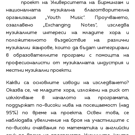
проект на Университета на Бирмингам и
националната музикална благотворителна
организация „Youth Music“. Проучването,
озаглавено „Exchanging Notes“, изследва
музикалните интереси на младите хора и
положителното въздействие на различни
музикални жанрове, които да бъдат интегрирани
в образователните програми с помощта на
професионалисти от музикалната индустрия и
местни музикални проекти.
Какви са основните изводи на изследването?
Оказва се, че младите хора, изложени на риск от
изключване в началото на програмата,
поддържат по-високи нива на посещаемост (над
95%) по време на проекта. Освен това, се
наблюдава увеличение на броя на участниците с
по-високи очаквания по математика и английски