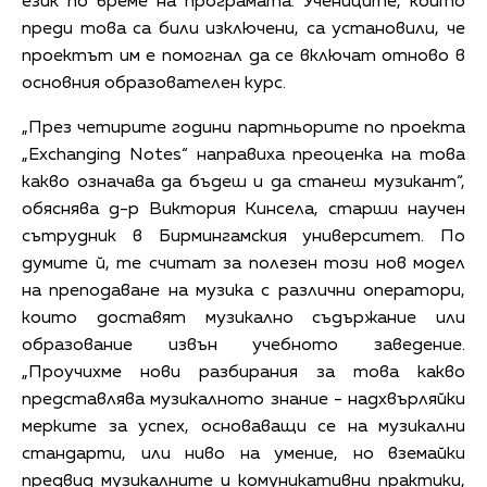
език по време на програмата. Учениците, които
преди това са били изключени, са установили, че
проектът им е помогнал да се включат отново в
основния образователен курс.
„През четирите години партньорите по проекта
„Exchanging Notes“ направиха преоценка на това
какво означава да бъдеш и да станеш музикант“,
обяснява д-р Виктория Кинсела, старши научен
сътрудник в Бирмингамския университет. По
думите й, те считат за полезен този нов модел
на преподаване на музика с различни оператори,
които доставят музикално съдържание или
образование извън учебното заведение.
„Проучихме нови разбирания за това какво
представлява музикалното знание - надхвърляйки
мерките за успех, основаващи се на музикални
стандарти, или ниво на умение, но вземайки
предвид музикалните и комуникативни практики,