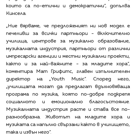
които са по-етични и демократични“, допълва
Кинсела.
„Ние вярваме, че предложеният ни нов модел е
печеливш за всички партньори - включително
училища, центрове за музикално образование,
музикалната индустрия, партньори от различни
импресарски агенции и местни музикални проекти,
както и за най-важните - за младите хора“,
коментира Мат Грифитс, главен изпълнителен
директор на „Youth Music“. Според него,
„училищата могат да предлагат вдъхновяваща
програма по музика, която по-добре подкрепя
социалното и емоционално благосъстояние.
Музикалната индустрия расте и става все по-
разнообразна. Животът на младите хора и
музиката са напълно свързани както в училището,
така и извън него“.