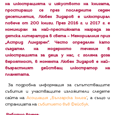
на илюстрацията и изкуството на книгата,
простиращо се през последните седем
десетилетия, Любен Зидаров е илюстрирал
повече от 200 книги. През 2016 г. и 2017 г. е
номиниран за най-престижната награда за
детска литература в света – Мемориалния приз
„Астрид Линдгрен”. Често определян като
създател на модерното течение в
илюстрацията за деца у нас, с голяма доза
вероятност, в момента Любен Зидаров е най-
възрастният действащ илюстратор на
планетата.
За подробна информация за съпътстващите
събития и участващите изложители следете
сайта на
Асоциация „Българска книга“
, а също и
страницата на
събитието във Фейсбук
.
Работно време: