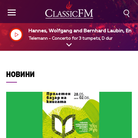
Hannes, Wolfgang and Bernhard Laubin, Engli
h Chamber Orchestra, Simon Preston, dir
Telemann - Concerto for 3 tumpets, D dur
НОВИНИ