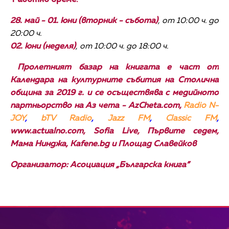
28. май - 01. юни (вторник - събота)
, от 10:00 ч. до
20:00 ч.
02. юни (неделя)
, от 10:00 ч. до 18:00 ч.
Пролетният базар на книгата е част от
Календара на културните събития на Столична
община за 201
9
г. и се осъществява с медийното
партньорство на Аз чета - AzCheta.com,
Radio N-
JOY
,
bTV Radio
,
Jazz FM
,
Classic FM
,
www.actualno.com, Sofia Live, Първите седем,
Мама Нинджа, Kafene.bg и Площад Славейков
Организатор: Асоциация „Българска книга”