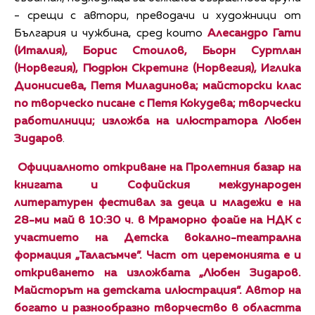
- срещи с автори, преводачи и художници от
България и чужбина, сред които
Алесандро Гати
(Италия), Борис Стоилов, Бьорн Суртлан
(Норвегия), Гюдрюн Скретинг (Норвегия), Иглика
Дионисиева, Петя Миладинова; майсторски клас
по творческо писане с Петя Кокудева; творчески
работилници; изложба на илюстратора Любен
Зидаров
.
Официалното откриване на Пролетния базар на
книгата и Софийския международен
литературен фестивал за деца и младежи е на
28-ми май в 10:30 ч. в Мраморно фоайе на НДК с
участието на Детска вокално-театрална
формация „Таласъмче”. Част от церемонията е и
откриването на изложбата „Любен Зидаров.
Майсторът на детската илюстрация”. Автор на
богато и разнообразно творчество в областта