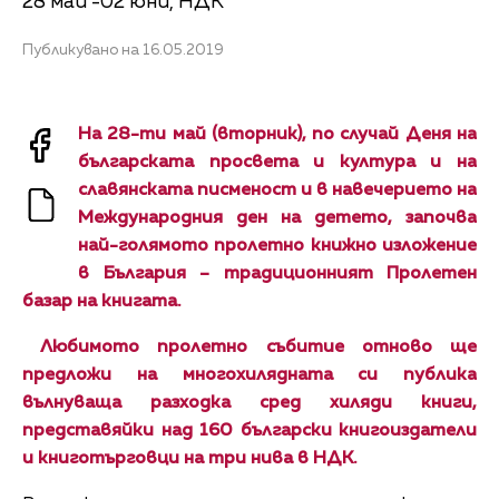
28 май -02 юни, НДК
Публикувано на 16.05.2019
На 28-ти май (вторник), по случай Деня на
българската просвета и култура и на
славянската писменост и в навечерието на
Международния ден на детето, започва
най-голямото пролетно книжно изложение
в България – традиционният Пролетен
базар на книгата.
Любимото пролетно събитие отново ще
предложи на многохилядната си публика
вълнуваща разходка сред хиляди книги,
представяйки над 160 български книгоиздатели
и книготърговци на три нива в НДК.