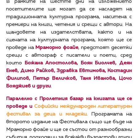
В рамките на шестте дни на изложението
посетителите ще могат да се насладят на
традиционната културна програма, наситена с
премиери на книги, четения и срещи с автори. На
щандовете на издателствата, както и на
сцената на културната програма, която ще се
проведе на
Мраморно фоайе
, предстоят десетки
срещи с автограф с писатели и поети, сред
които
Божана Апостолова, Боян Биолчев, Деян
Енев, Димо Райков, Здравка Евтимова, Костадин
Филипов, Петър Величков, Таня Иванова, Цочо
Бояджиев и други
.
Паралелно с Пролетния базар на книгата ще се
проведе и
Софийски международен литературен
фестивал за деца и младежи
. Програмата на
второто издание на Фестивала също ще бъде на
Мраморно фоайе и ще се състои от разнообразни
събития, подходящи за всякакви възрастови групи