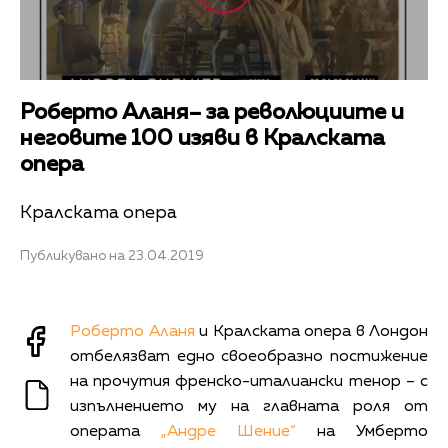
Роберто Аланя– за революциите и
неговите 100 изяви в Кралската
опера
Кралската опера
Публикувано на 23.04.2019
Роберто Аланя
и Кралската опера в Лондон
отбелязват едно своеобразно постижение
на прочутия френско-италиански тенор – с
изпълнението му на главната роля от
операта
„Андре Шение“
на Умберто