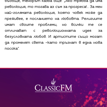
въобще, тенорът казва още: „Ако трябва да има
революция, то тогава аз съм за прогреса!… За мен
най-голямата революция, която човек може да
преживее, е посланието на любовта. Религиите
имат своите проблеми, но всички те се
отличават с революционната идея за
безусловната любов. И артистите също могат
да променят света –като тръгнат в една нова
посока“.