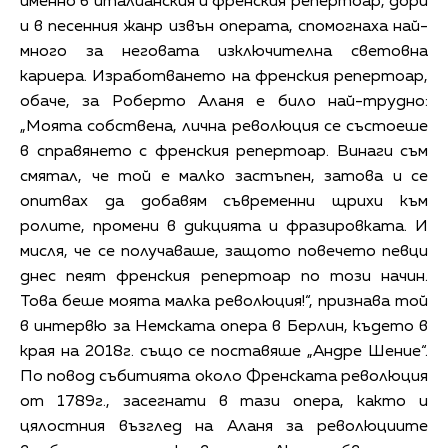
именно в италианския и френския репертоар, дори
и в песенния жанр извън операта, спомогнаха най-
много за неговата изключителна световна
кариера. Изработването на френския репертоар,
обаче, за Роберто Аланя е било най-трудно:
„Моята собствена, лична революция се състоеше
в справянето с френския репертоар. Винаги съм
смятал, че той е малко застъпен, затова и се
опитвах да добавям съвременни щрихи към
ролите, промени в дикцията и фразировката. И
мисля, че се получаваше, защото повечето певци
днес пеят френския репертоар по този начин.
Това беше моята малка революция!“, признава той
в интервю за Немската опера в Берлин, където в
края на 2018г. също се поставяше „Андре Шение“.
По повод събитията около Френската революция
от 1789г., засегнати в тази опера, както и
цялостния възглед на Аланя за революциите