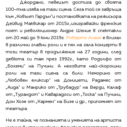
Джордано, певецът достига до своята
100-тна изява на тази сцена. Сега той се завръща
към „Ковънт Гардън“и постановката на режисьора
Дейвид Маквикар от 2015г.,изигравайки френския
поет и революционер Андре Шение в спектакли
от 20 май до 9 юни 2019г.
Роберто Аланя
е влизал
в различни главни роли и е пял на гала концерти в
този театър в продължение на 27 години, след
дебюта си там през 1992г., като Родолфо от
„Бохеми“ на Пучини. А неговите най-скорошни
роли на тази сцена са били: Неморино от
„Любовен еликсир“ на Доницети, Радамес от
„Аида“ и Манрико от „Трубадур“ на Верди, Калаф
от „Турандот“ и Каварадоси от „Тоска“ на Пучини,
Дон Хозе от „Кармен“ на Бизе и др., припомнят от
театъра.
Не е тайна, че познанията и уменията на артиста