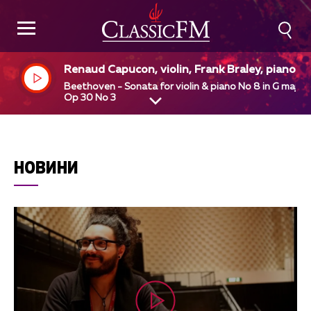
Renaud Capucon, violin, Frank Braley, piano
Beethoven - Sonata for violin & piano No 8 in G major
Op 30 No 3
НОВИНИ