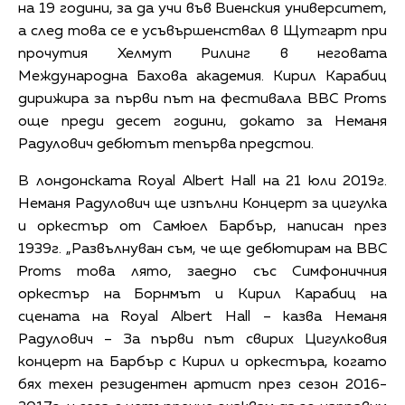
на 19 години, за да учи във Виенския университет,
а след това се е усъвършенствал в Щутгарт при
прочутия Хелмут Рилинг в неговата
Международна Бахова академия. Кирил Карабиц
дирижира за първи път на фестивала BBC Proms
още преди десет години, докато за Неманя
Радулович дебютът тепърва предстои.
В лондонската Royal Albert Hall на 21 юли 2019г.
Неманя Радулович ще изпълни Концерт за цигулка
и оркестър от Самюел Барбър, написан през
1939г. „Развълнуван съм, че ще дебютирам на BBC
Proms това лято, заедно със Симфоничния
оркестър на Борнмът и Кирил Карабиц на
сцената на Royal Albert Hall – казва Неманя
Радулович – За първи път свирих Цигулковия
концерт на Барбър с Кирил и оркестъра, когато
бях техен резидентен артист през сезон 2016-