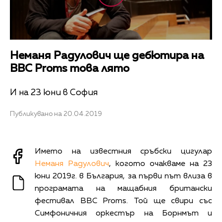
Неманя Радулович ще дебютира на
BBC Proms това лято
И на 23 юни в София
Публикувано на 20.04.2019
Името на известния сръбски цигулар
Неманя Радулович
, когото очакваме на 23
юни 2019г. в България, за първи път влиза в
програмата на мащабния британски
фестивал BBC Proms. Той ще свири със
Симфоничния оркестър на Борнмът и