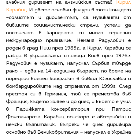
главния диригент на английския състав
Кирил
Карабиц
. И двете основни фигури в този концерт
–солистът и диригентът, са музиканти от
бившите социалистически страни, успели да
постигнат в кариерата си много сериозно
международно признание. Неманя Радулович е
роден в град Ниш през 1985г., а Кирил Карабиц се
ражда в украинската столица Киев през 1976г.
Радулович е музикант, напуснал Сърбия твърде
рано – едва на 14-годишна възраст, по време на
поредния военен конфликт в бивша Югославия и
бомбардировките над страната от 1999г. След
престоя си в Германия, той се премества във
Франция, където живее и до днес, и където е учил
в Парижката консерватория при Патрис
Фонтанароза. Карабиц по-скоро е австрийски и
немски възпитаник, въпреки че днес дирижира
основно във Великобритания – напуснал е Украйна