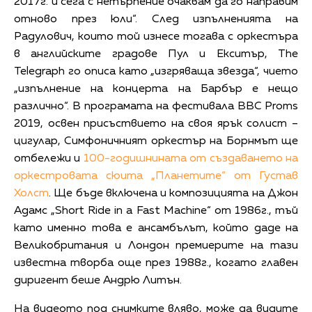
2017г. и сега с нетърпение очаквам да го направим
отново през юли“. След изпълненията на
Радулович, които той изнесе тогава с оркестъра
в английските градове Пул и Екситър, The
Telegraph го описа като „изгряваща звезда“, чието
„изпълнение на концерта на Барбър е нещо
различно“. В програмата на фестивала BBC Proms
2019, освен присъствието на своя ярък солист –
цигулар, Симфоничният оркестър на Борнмът ще
отбележи и
100-годишнината от създаването на
оркестровата сюита „Планетите“ от Густав
Холст
. Ще бъде включена и композицията на Джон
Адамс „Short Ride in a Fast Machine“ от 1986г., тъй
като именно това е ансамбълът, който даде на
Великобритания и Лондон премиерите на тази
известна творба още през 1988г., когато главен
диригент беше Андрю Литън.
На видеото под снимките вляво, може да видите