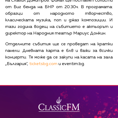
на Славил Димитров. Финал ще поставят солисти
от Биг бенда на БНР от 20.30ч. В програмата:
образци от народното творчество,
класическата музика, поп и джаз композиции. И
тази година водещ на събитието е актьорът и
директор на Народния театър Мариус Донкин.
Отделните събития ще се проведат на кратки
панели. Дневната карта е 6лв и важи за всички
концерти. Тя може да се закупи на касата на зала
„България",
ticketsbg.com
и eventim.bg.