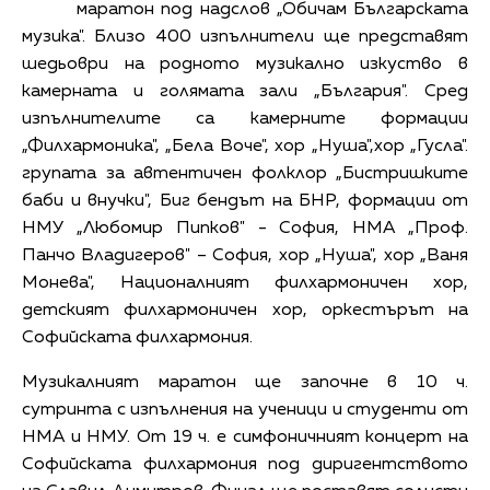
маратон под надслов „Обичам Българската
музика". Близо 400 изпълнители ще представят
шедьоври на родното музикално изкуство в
камерната и голямата зали „България". Сред
изпълнителите са камерните формации
„Филхармоника", „Бела Воче", хор „Нуша",хор „Гусла".
групата за автентичен фолклор „Бистришките
баби и внучки", Биг бендът на БНР, формации от
НМУ „Любомир Пипков" - София, НМА „Проф.
Панчо Владигеров" – София, хор „Нуша", хор „Ваня
Монева", Националният филхармоничен хор,
детският филхармоничен хор, оркестърът на
Софийската филхармония.
Музикалният маратон ще започне в 10 ч.
сутринта с изпълнения на ученици и студенти от
НМА и НМУ. От 19 ч. е симфоничният концерт на
Софийската филхармония под диригентството