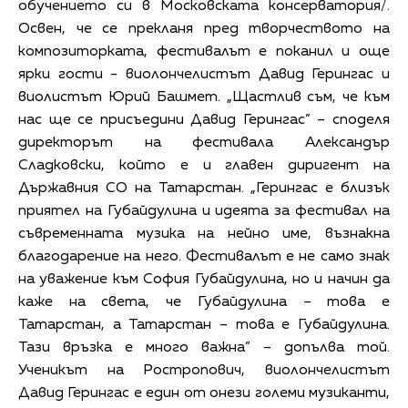
обучението си в Московската консерватория/.
Освен, че се прекланя пред творчеството на
композиторката, фестивалът е поканил и още
ярки гости - виолончелистът Давид Герингас и
виолистът Юрий Башмет. „Щастлив съм, че към
нас ще се присъедини Давид Герингас” – споделя
директорът на фестивала Александър
Сладковски, който е и главен диригент на
Държавния СО на Татарстан. „Герингас е близък
приятел на Губайдулина и идеята за фестивал на
съвременната музика на нейно име, възнакна
благодарение на него. Фестивалът е не само знак
на уважение към София Губайдулина, но и начин да
каже на света, че Губайдулина – това е
Татарстан, а Татарстан – това е Губайдулина.
Тази връзка е много важна” – допълва той.
Ученикът на Ростропович, виолончелистът
Давид Герингас е един от онези големи музиканти,