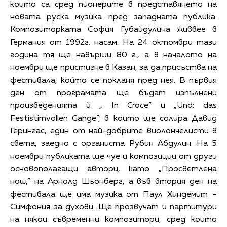
които са сред пионерите в представянето на
новата руска музика пред западната публика.
Композиторката София Губайдулина живвее в
Германия от 1992г. насам. На 24 октомври тази
година тя ще навърши 80 г., а в началото на
ноември ще пристигне в Казан, за да присъства на
фестивала, който се покланя пред нея. В първия
ден от програмата ще бъдат изпълнени
произведенията й „ In Croce” и „Und: das
Festistimvollen Gange”, в които ще солира Давид
Герингас, един от най-добрите виолончелисти в
света, заедно с органиста Рубин Абдулин. На 5
ноември публиката ще чуе и композиции от други
основополагащи автори, като „Просветлена
нощ” на Арнолд Шьонберг, а във втория ден на
фестивала ще има музика от Паул Хиндемит –
Симфония за духови. Ще прозвучат и партитури
на някои съвременни композитори, сред които