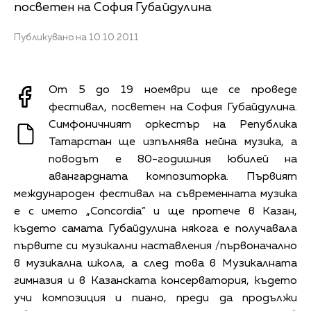
посветен на София Губайдулина
Публикувано на 10.10.2011
От 5 до 19 ноември ще се проведе
фестивал, посветен на София Губайдулина.
Симфоничният оркестър на Република
Татарстан ще изпълнява нейна музика, а
поводът е 80-годишния юбилей на
авангардната композиторка. Първият
международен фестивал на съвременната музика
е с името „Concordia” и ще протече в Казан,
където самата Губайдулина някога е получавала
първите си музикални наставления /първоначално
в музикална школа, а след това в Музикалната
гимназия и в Казанската консерватория, където
учи композиция и пиано, преди да продължи