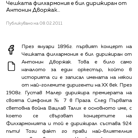
Чешката филхармония е бил дирижиран от
Антонин Дворжак...
Публикувано на 08.02.2011
През януари 1896г. първият концерт на
Чешката филхармония е бил дирижиран от
Антонин Дворжак. Това е било само
началото за един оркестър, който в
историята си е записал имената на някои
от най-големите диригенти на ХХ век. През
1908г. Густав Малер дирижира премиерата на
своята Симфония № 7 в Прага. След Първата
световна война Вацлав Талих е основното име, с
което се свързват концертите на
Филхармонията и той е дирижирал състава 924
пъти! Този факт го прави най-влиятелния