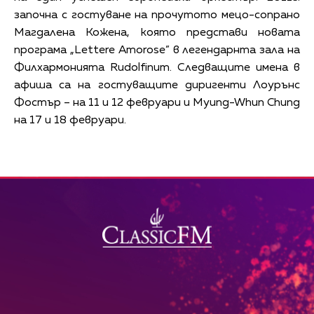
започна с гостуване на прочутото мецо-сопрано
Магдалена Кожена, която представи новата
програма „Lettere Amorose” в легендарнта зала на
Филхармонията Rudolfinum. Следващите имена в
афиша са на гостуващите диригенти Лоурънс
Фостър – на 11 и 12 февруари и Myung-Whun Chung
на 17 и 18 февруари.