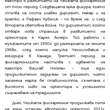
маестро в развитието на Чешката филхармония
от този период. Следващата ярка фигура, която
стъпва на поста главен диригент, макар и за
кратко, е Рафаел Кубелик – по време на и след
Втората световна война. Но диригентът, който
отваря нова страница в развитието на
оркестъра, е Карел Анчерл. Той работи с
музикантите от 1950г. до размирната за чехите
1968г., след което напуска Чехословакия и
емигрира в Канада. Третият период за
филхармониците настъпва с идването на
маестро Вацлав Нойман – още един
продължително задържал се диригент, чиято
запазена марка бе стабилността, съчетана с
високото ниво на оркестъра и успешното
съхраняване на традициите.
Днес Чешката филхармония продължава пътя
на един успешен европейски оркестър. 2011г.