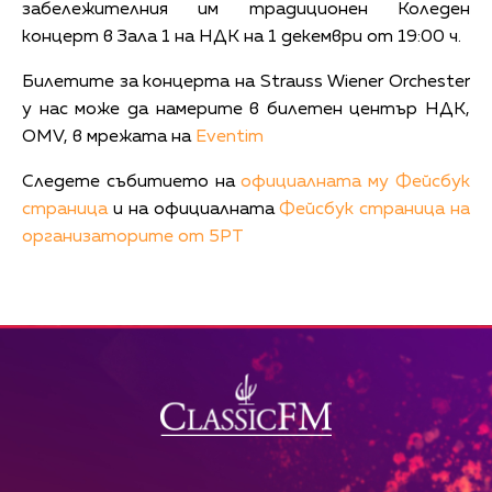
забележителния им традиционен Коледен
концерт в Зала 1 на НДК на 1 декември от 19:00 ч.
Билетите за концерта на Strauss Wiener Orchester
у нас може да намерите в билетен център НДК,
OMV, в мрежата на
Eventim
Следете събитието на
официалната му Фейсбук
страницa
и на официалната
Фейсбук страница на
организаторите от 5PT