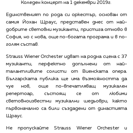
Коледен концерт на 1 декември 2019г.
Единственият по рода си оркестър, основан от
самия Йохан Щраус, представен днес от най-
добрите световни музиканти, пристига отново в
София, но с нова, още по-богата програма и в по-
голям състав.
Strauss Wiener Orchester идват на родна сцена с 37
музиканти, перфектно допълнени от най-
талантливите солисти от Виенската опера.
Българската публика ще има възможността да
чуе нов, още по-впечатляващ музикален
репертоар, състоящ се от любими
световноизвестни музикални шедьоври, както
първоначално са били създадени от династията
Щраус.
Не пропускайте Strauss Wiener Orchester и