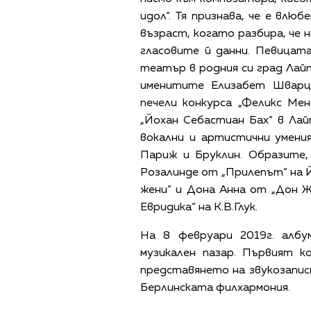
идол“. Тя признава, че е влю
възраст, когато разбира, че
гласовите й данни. Певицат
театър в родния си град Лайп
именитите Елизабет Шварц
печели конкурса „Феликс Мен
„Йохан Себастиан Бах“ в Лай
вокални и артистични умени
Париж и Бруклин. Образите,
Розалинде от „Прилепът“ на 
жени“ и Дона Анна от „Дон 
Евридика“ на К.В.Глук.
На 8 февруари 2019г. алб
музикален пазар. Първият к
представянето на звукозаписн
Берлинската филхармония.