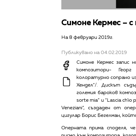
Симоне Кермес – с 
На 8 февруари 2019г.
Публикувано на 04.02.2019
Симоне Кермес запис 
композитори- Георг
колоратурно сопрано изб
Хендел“/. Дискът съ
големия бароков компози
sorte mia” и “Lascia ch'i
Veneziani“, създаден от оп
цигулар Борис Бегелман, койт
Оперната прима споделя, ч
писмо към композитора, кого