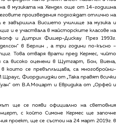
бена в музиката на Хендел още от 14-годишна
 неговите произведения подхождат отлично на
а е завършила Висшето училище за музика и
циг и е участвала в майсторските класове на
копф и Дитрих Фишер-Дискау. През 1993г.
делсон“ в Берлин , а три години по-късно –
пциг. Това отваря врати пред Кермес, чийто
я са високо оценени в Щутгарт, Бон, Виена,
 в които се превъплъщава, са многобройни-
Й.Щраус, Фиордилиджи от „Така правят всички
Жуан“ от В.А.Моцарт и Евридика от „Орфей и
умът ще се появи официално на световния
онцерт, с който Симоне Кермес ще започне
ия проект, ще се състои на 24 март 2019г. в