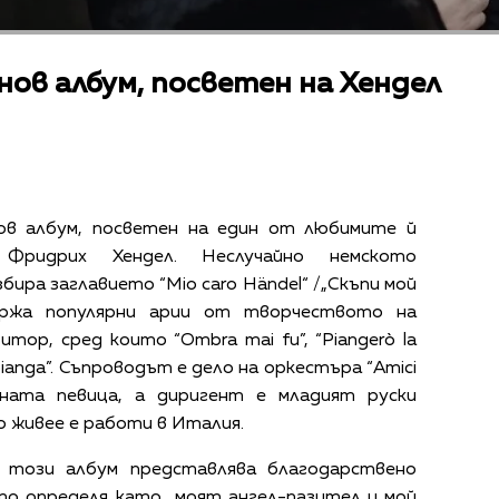
нов албум, посветен на Хендел
нов албум, посветен на един от любимите й
 Фридрих Хендел. Неслучайно немското
ира заглавието “Mio caro Händel“ /„Скъпи мой
държа популярни арии от творчеството на
тор, сред които “Ombra mai fu”, “Piangerò la
o pianga”. Съпроводът е дело на оркестъра “Amici
ерната певица, а диригент е младият руски
о живее е работи в Италия.
е този албум представлява благодарствено
то определя като „моят ангел-пазител и мой