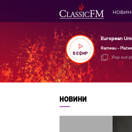
НОВИН
European Uni
Rameau - Platee
В ЕФИР
Pop out p
Pop out p
НОВИНИ