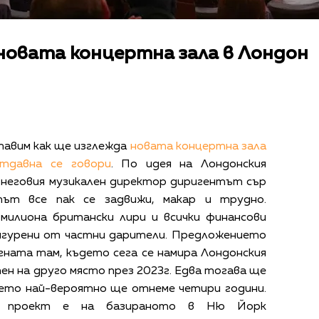
новата концертна зала в Лондон
тавим как ще изглежда
новата концертна зала
тдавна се говори
. По идея на Лондонския
 неговия музикален директор диригентът сър
тът все пак се задвижи, макар и трудно.
милиона британски лири и всички финансови
игурени от частни дарители. Предложението
гната там, където сега се намира Лондонския
ен на друго място през 2023г. Едва тогава ще
ето най-вероятно ще отнеме четири години.
ят проект е на базираното в Ню Йорк