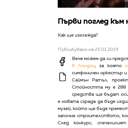
Първи поглед към 
Как ще изглежда?
Публикувано на 25.01.2019
Вече можем да си предс
в Лондон
, за която
о
симфоничен оркестър и
Саймън Ратъл, проек
Стойността му е 288 
средства ще бъдат ос
е новата сграда да бъде изди
музей, който ще бъде премест
започне строителството, ко
След конкурс, спечелили