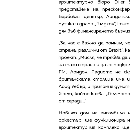
архитектурно бюро Diller 
представена на пресконфе
Барбикан център, Лондонс
музика и драма „Гилдхол“, ко
дял във финансирането възлиза
„За нас е важно да помним, ч
страна, различни от Brexit“,
проект. „Мисля, че трябва да
на тази страна и да го подкр
FM, Лондон. Радиото не ск
британската столица има и
Лойд Уебър, и припомня думит
Хюет, който казва: „Голямото
от сгради…“
Новият дом на ансамбъла 
оркестър, ще функционира н
архитектурния комплекс ще