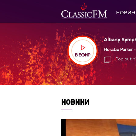
НОВИН
Albany Sympho
Horatio Parker 
В ЕФИР
Pop out p
Pop out p
НОВИНИ