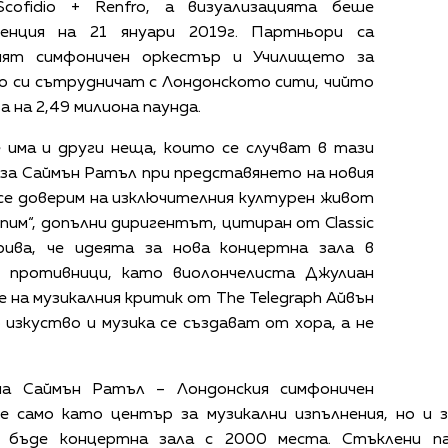
Scofidio + Renfro, а визуализацията беше
ренция на 21 януари 2019г. Партньори са
кият симфоничен оркестър и Училището за
ито си сътрудничат с Лондонското сити, чийто
 на 2,49 милиона паунда.
е има и други неща, които се случват в тази
 каза Саймън Ратъл при представянето на новия
 се доверим на изключителния културен живот
епим“, допълни диригентът, цитиран от Classic
рива, че идеята за нова концертна зала в
 противници, като виолончелиста Джулиан
е на музикалния критик от The Telegraph Айвън
 изкуство и музика се създават от хора, а не
на Саймън Ратъл – Лондонския симфоничен
е само като център за музикални изпълнения, но и з
 бъде концертна зала с 2000 места. Стъклени па