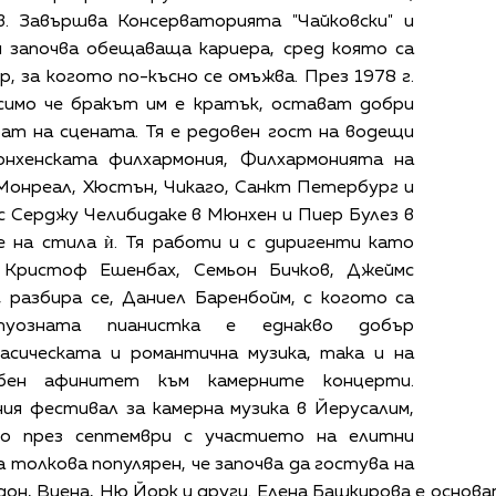
. Завършва Консерваторията "Чайковски" и
и започва обещаваща кариера, сред която са
р, за когото по-късно се омъжва. През 1978 г.
симо че бракът им е кратък, остават добри
ат на сцената. Тя е редовен гост на водещи
нхенската филхармония, Филхармонията на
Монреал, Хюстън, Чикаго, Санкт Петербург и
с Серджу Челибидаке в Мюнхен и Пиер Булез в
е на стила ѝ. Тя работи и с диригенти като
Кристоф Ешенбах, Семьон Бичков, Джеймс
 разбира се, Даниел Баренбойм, с когото са
туозната пианистка е еднакво добър
сическата и романтична музика, така и на
обен афинитет към камерните концерти.
ия фестивал за камерна музика в Йерусалим,
но през септември с участието на елитни
толкова популярен, че започва да гостува на
он, Виена, Ню Йорк и други. Елена Башкирова е основа