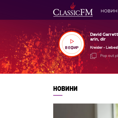
НОВИН
David Garrett
arin, dir
Kreisler - Liebes
В ЕФИР
Pop out p
Pop out p
НОВИНИ