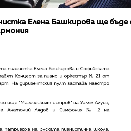
истка Елена Башкирова ще бъде 
армония
ата пианистка Елена Башкирова и Софийската
тавят Концерт за пиано и оркестър № 21 от
арт. На диригентския пулт застава маестро
ни още "Магическият остров" на Уилям Алуин,
 на Анатолий Лядов и Симфония № 2 на
а патриарха на руската пианистична школа,