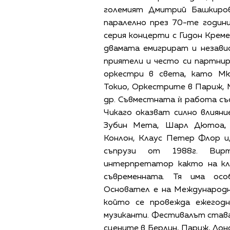
големият Дмитрий Башкиров
паралелно през 70-те годин
серия концерти с Гидон Креме
двамата емигрират и незави
приятели и често си партнир
оркестри в света, като Мю
Токио, Оркестрите в Париж, 
др. Съвместната ѝ работа съ
Чикаго оказват силно влияни
Зубин Мета, Шарл Дютоа, 
Конлон, Клаус Петер Флор и,
съпрузи от 1988г. Вир
интерпретатор както на кла
съвременната. Тя има ос
Основател е на Международн
който се провежда ежегод
музиканти. Фестивалът става 
сцените в Берлин, Париж, Лонд