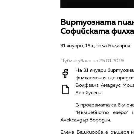
Виртуозната пиан
Софийската филх
31 януари, 19ч., зала България
Публикувано на 25.01.2019
На 31 януари виртуозн
филхармония ще предс
Волфганг Амадеус Моц
Лео Хусеин.
В програмата са включе
"Вълшебното езеро"
Александър Бородин.
Елена Башкирова е дъщеря н