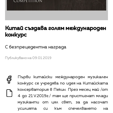
Китай създава голям международен
конкурс
С безпрецедентна награда
Публикувано на 09.01.2019
Първи китайски международен музикален
конкурс се учредява по идея на Китайската
консерватория в Пекин. През месец май /от
4 до 21.V.2019г./ там ще пристигнат млади
музиканти от цял свят, за да насочат
усилията си към спечелването на