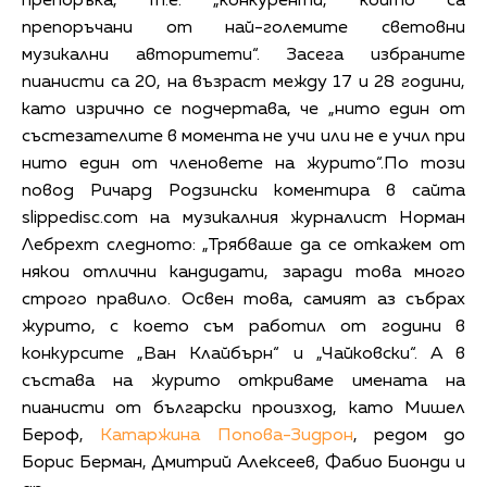
препоръка, т.е. „конкуренти, които са
препоръчани от най-големите световни
музикални авторитети“. Засега избраните
пианисти са 20, на възраст между 17 и 28 години,
като изрично се подчертава, че „нито един от
състезателите в момента не учи или не е учил при
нито един от членовете на журито“.По този
повод Ричард Родзински коментира в сайта
slippedisc.com на музикалния журналист Норман
Лебрехт следното: „Трябваше да се откажем от
някои отлични кандидати, заради това много
строго правило. Освен това, самият аз събрах
журито, с което съм работил от години в
конкурсите „Ван Клайбърн“ и „Чайковски“. А в
състава на журито откриваме имената на
пианисти от български произход, като Мишел
Бероф,
Катаржина Попова-Зидрон
, редом до
Борис Берман, Дмитрий Алексеев, Фабио Бионди и