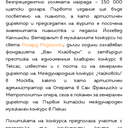
безпрецедентно голямата награда – 150 000
щатски долара. Първото издание ще бъде
посветено на пианото, а като артистичен
директор и председател на журито е посочена
знаменитата пианистка и педагог Йохевед
Каплински. Ветеранът в музикалните конкурси по
света
Ричард Родзински
, дълги години оглавявал
фондацията „Ван Клайбърн“ и затвърдил
престижа на едноименния клавирен конкурс в
Тексас, известен и с поста си на генерален
директор на Международния конкурс „Чайковски”
в Москва, както и като артистичен
администратор на Операта в Сан Франциско и
Метрополитън опера, сега е поканен за генерален
директор на Първия китайски международен
музикален конкурс в Пекин.
Политиката на конкурса предполага участие с