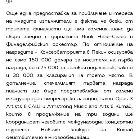
др.
Още една предпоставка за привличане интереса
на младите изпълнители е факта, че всеки от
тримата финалисти ще има големия шанс да
свири заедно с диригента Яник Незе-Сеген и
Филаделфийския оркестър. По отношение на
наградите – Консерваторията в Пекин осигурява
не само 150 000 долара за носителя на първа
награда, но и 75 000 за неговия подгласник, както
и 30 000 за класирания на трето място. В
допълнение, спечелилият първата награда
пианист ще бъде представляван от големи
международни импресарски агенции, като Opus 3
Artists в САЩ и Armstrong Music and Arts в Китай,
които в продължение на три години ще
координират неговите международни концертни
турнета. Новият конкурс на Китай
действително е многообещаващ.