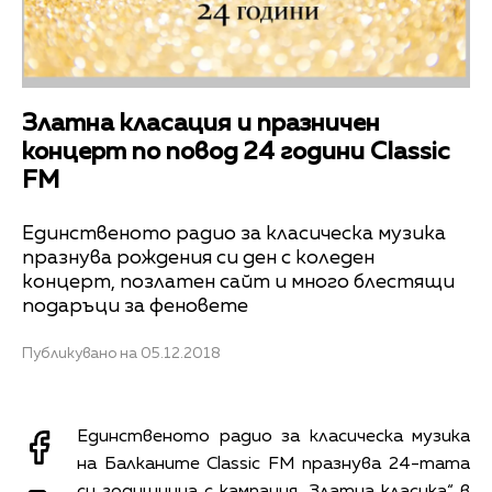
Златна класация и празничен
концерт по повод 24 години Classic
FM
Единственото радио за класическа музика
празнува рождения си ден с коледен
концерт, позлатен сайт и много блестящи
подаръци за феновете
Публикувано на 05.12.2018
Единственото радио за класическа музика
на Балканите Classic FM празнува 24-тата
си годишнина с кампания „Златна класика“ в