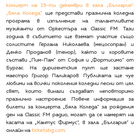
концерт на 19-ти декември в зала „България“.
„Бяла Коледа“
ще представи празнична коледна
програма в изпълнение на талантливите
музиканти от Оркестъра на Classic FM. Тази
година в събитието ще вземат участие също
солистите Гергана Николаева (мецосопран) и
Денко Проданов (тенор), както и хоровите
състави „Пим-Пам“ от София и „Фортисимо“ от
Бургас. На диригентския пулт ще застане
маестро Григор Паликаров. Публиката ще чуе
любими на всички поколения коледни песни от цял
свят, които винаги създават неповторимо
празнично настроение. Повече информация за
билети за концерта „Бяла Коледа“ за рождения
ден на Classic FM радио, могат да се намерят на
касата на „Кантус Фирмус“, в зала „България“ и
онлайн на
ticketsbg.com
.