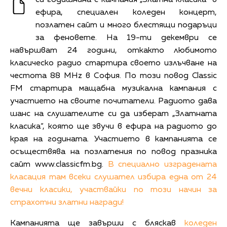
ефира, специален коледен концерт,
позлатен сайт и много блестящи подаръци
за феновете. На 19-ти декември се
навършват 24 години, откакто любимото
класическо радио стартира своето излъчване на
честота 88 MHz в София. По този повод Classic
FM стартира мащабна музикална кампания с
участието на своите почитатели. Радиото дава
шанс на слушателите си да изберат „Златната
класика“, която ще звучи в ефира на радиото до
края на годината. Участието в кампанията се
осъществява на позлатения по повод празника
сайт www.classicfm.bg.
В специално изградената
класация там всеки слушател избира една от 24
вечни класики, участвайки по този начин за
страхотни златни награди!
Кампанията ще завърши с бляскав
к
оледен