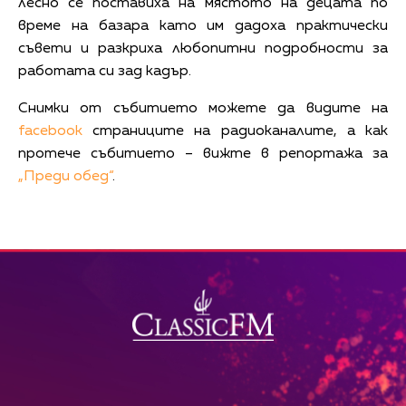
лесно се поставиха на мястото на децата по
време на базара като им дадоха практически
съвети и разкриха любопитни подробности за
работата си зад кадър.
Снимки от събитието можете да видите на
facebook
страниците на радиоканалите, a как
протече събитието – вижте в репортажа за
„Преди обед“
.