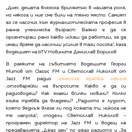
„Днес децата влязоха брилянтно в нашата роля,
но някога и ние сме били на тяхно място. Самият
аз се насочих към журналистическата професия в
ранна ученическа възраст. Важно е да се
ориентираш рано какво искаш да работиш, за да
имаш време да насочиш усилия в тази посока“, каза
водещият на bTV Новините Денислав Борисов.
В рамките на събитието водещите Георги
Митов от Classic FM и Светослав Николов от
Jazz FM радио
изнесоха кратка лекция
,отговаряйки на въпросите: Какво е да си
радиоводещ? Как знаеш всички новини? Колко
езика трябва да владееш? „Радиото е лудост,
която веднъж влезе ли под кожата ти, никога не
те напуска“, сподели Светослав Николов –
програмен директор на Jazz FM и водещ на
предаванията „Джаз ден“ по джаз радиото и „За