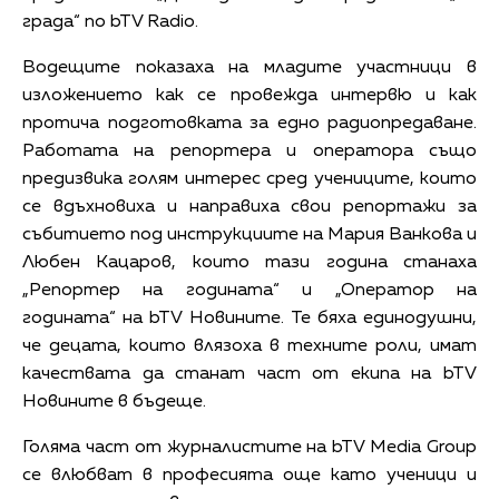
града“ по bTV Radio.
Водещите показаха на младите участници в
изложението как се провежда интервю и как
протича подготовката за едно радиопредаване.
Работата на репортера и оператора също
предизвика голям интерес сред учениците, които
се вдъхновиха и направиха свои репортажи за
събитието под инструкциите на Мария Ванкова и
Любен Кацаров, които тази година станаха
„Репортер на годината“ и „Оператор на
годината“ на bTV Новините. Те бяха единодушни,
че децата, които влязоха в техните роли, имат
качествата да станат част от екипа на bTV
Новините в бъдеще.
Голяма част от журналистите на bTV Media Group
се влюбват в професията още като ученици и