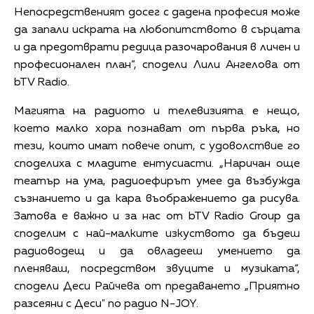
Непосредственият досег с дадена професия може
да запали искрата на любопитството в сърцата
и да предотврати редица разочарования в личен и
професионален план“, сподели Лили Ангелова от
bTV Radio.
Магията на радиото и телевизията е нещо,
което малко хора познават от първа ръка, но
тези, които имат повече опит, с удоволствие го
споделиха с младите ентусиасти. „Наричан още
театър на ума, радиоефирът умее да възбужда
съзнанието и да кара въображението да рисува.
Затова е важно и за нас от bTV Radio Group да
споделим с най-малките изкуството да бъдеш
радиоводещ и да овладееш умението да
пленяваш, посредством звуците и музиката“,
сподели Деси Райчева от предаването „Приятно
разсеяни с Деси" по радио N-JOY.