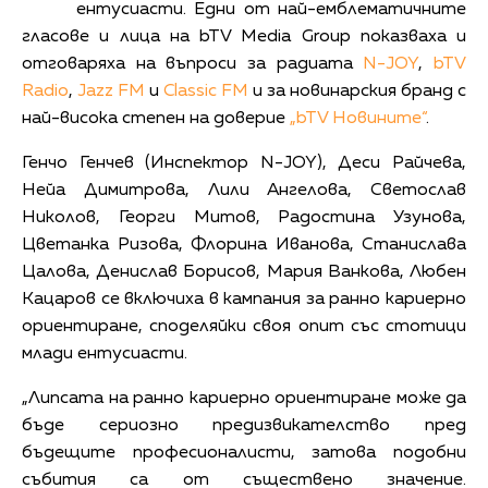
ентусиасти. Едни от най-емблематичните
гласове и лица на bTV Media Group показваха и
отговаряха на въпроси за радиата
N-JOY
,
bTV
Radio
,
Jazz FM
и
Classic FM
и за новинарския бранд с
най-висока степен на доверие
„bTV Новините“
.
Генчо Генчев (Инспектор N-JOY), Деси Райчева,
Нейа Димитрова, Лили Ангелова, Светослав
Николов, Георги Митов, Радостина Узунова,
Цветанка Ризова, Флорина Иванова, Станислава
Цалова, Денислав Борисов, Мария Ванкова, Любен
Кацаров се включиха в кампания за ранно кариерно
ориентиране, споделяйки своя опит със стотици
млади ентусиасти.
„Липсата на ранно кариерно ориентиране може да
бъде сериозно предизвикателство пред
бъдещите професионалисти, затова подобни
събития са от съществено значение.