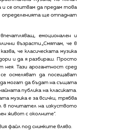
а и се опитвам да предам това
те, определенията ще отпаднат
впечатляващ, емоционален и
лични възрасти.„Смятам, че в
казва, че класическата музика
 дори и да я разбираш. Просто
т нея. Тази арогантност сред
 се осмеляват да посещават
а да могат да бъдат на същата
чайната публика на класиката.
ата музика е за всички, трябва
нал в почитател на изкуството
ен живот с околните“.
ия файл под снимките вляво.