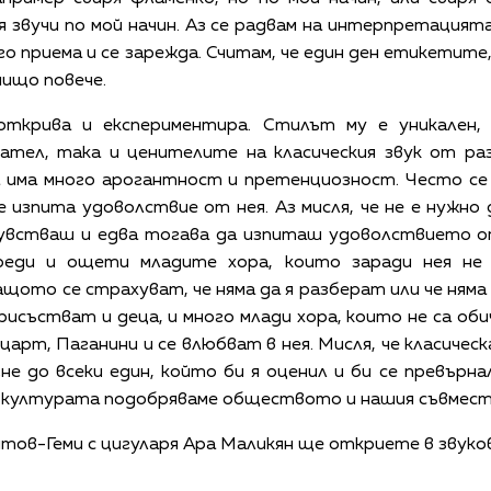
я звучи по мой начин. Аз се радвам на интерпретацият
го приема и се зарежда. Считам, че един ден етикети
нищо повече.
открива и експериментира. Стилът му е уникален, 
ател, така и ценителите на класическия звук от раз
 има много арогантност и претенциозност. Често се 
се изпита удоволствие от нея. Аз мисля, че не е нужно
чувстваш и едва тогава да изпиташ удоволствието о
вреди и ощети младите хора, които заради нея не
ащото се страхуват, че няма да я разберат или че ням
исъстват и деца, и много млади хора, които не са оби
рт, Паганини и се влюбват в нея. Мисля, че класическ
не до всеки един, който би я оценил и би се превър
и културата подобряваме обществото и нашия съвмест
ов-Геми с цигуларя Ара Маликян ще откриете в звуков