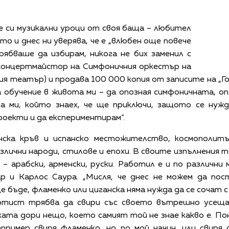
е си музикални уроци от своя баща – любител
то и днес ни уверява, че е „влюбен още повече
ябваше да избирам, никога не бих заменил с
а концертмайстор на Симфоничния оркестър на
я театър) и продава 100 000 копия от записите на „Г
 обучение в живота ми – да опозная симфоничната, оп
 ми, който знаех, че ще приключи, защото се нуж
оекти и да експериментирам“.
енска кръв и испанско местожителство, космополит
злични народи, стилове и епохи. В своите изпълнения т
 арабски, арменски, руски. Работил е и по различни 
 и Карлос Саура. „Мисля, че днес не можем да пос
е бъде, фламенко или циганска няма нужда да се сочат 
артист трябва да свири със своето вътрешно усещан
ата дори нещо, което самият той не знае какво е. Пон
апример свиря фламенко, но по мой начин, или свиря 