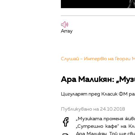
Array
Слушай - Интервю на Георги М
Ара Маликян: „Муз
Цигуларят пред Класик ФМ р
Публикувано на 24.10.2018
„Музиката променя живо
„Сутрешно кафе“ на К
Ара Маликян. Той ще св