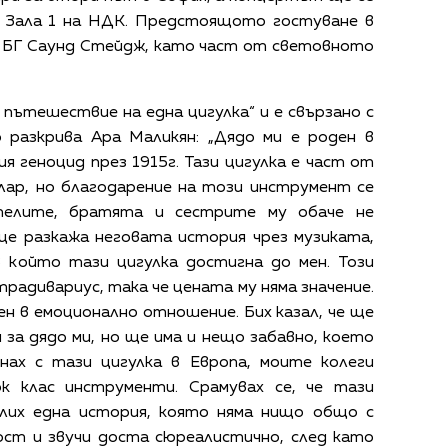
в Зала 1 на НДК. Предстоящото гостуване в
а БГ Саунд Стейдж, като част от световното
пътешествие на една цигулка“ и е свързано с
о разкрива Ара Маликян: „Дядо ми е роден в
ия геноцид през 1915г. Тази цигулка е част от
улар, но благодарение на този инструмент се
ителите, братята и сестрите му обаче не
ще разкажа неговата история чрез музиката,
 който тази цигулка достигна до мен. Този
традивариус, така че цената му няма значение.
ен в емоционално отношение. Бих казал, че ще
за дядо ми, но ще има и нещо забавно, което
гнах с тази цигулка в Европа, моите колеги
к клас инструменти. Срамувах се, че тази
ислих една история, която няма нищо общо с
ст и звучи доста сюреалистично, след като