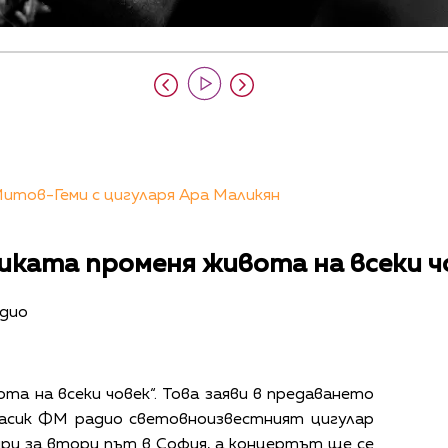
итов-Геми с цигуларя Ара Маликян
иката променя живота на всеки ч
адио
та на всеки човек“. Това заяви в предаването
ласик ФМ радио световноизвестният цигулар
ири за втори път в София, а концертът ще се