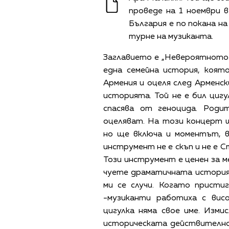
проведе на 1 ноември 
България е по покана н
турне на музиканта.
Заглавието е „Невероятното 
една семейна история, коят
Армения и оцеля след Арменск
историята. Той не е бил циг
спасява от геноцида. Род
оцеляват. На този концерт 
но ще включа и моментът, в
инструмент не е скъп и не е С
Този инструмент е ценен за м
чуете драматичната история 
ми се случи. Когато присти
-музиканти работиха с висо
цигулка няма свое име. Изм
историческата действително