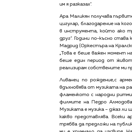
им я разказах".
Ара Маликян получава първит
цигулар, благодарение на кого
в инструмента, който ако тр
друг“. Години по-късно став
Мадрид (Оркестъра на Кралски
„Това е беше важен момент на
беше един период от живота
реализирам собствените ми пр
Ливанец по рождение,с арм
вдъхновява от музиката на ра
фламенкото с народни ритми –
филмите на Педро Алмодовар
Музиката е музика – джаз ли щ
какво представлява. Всеки 
трябва да предложи на публик
ми е хрумнало да изсвиря. Н