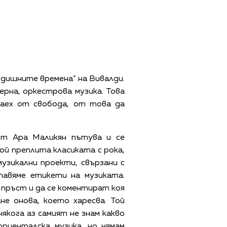
одишните времена“ на Вивалди.
ерна, оркестрова музика. Това
даех от свобода, от това да
ът Ара Маликян пътува и се
ой преплита класиката с рока,
музикални проекти, свързани с
тавяме етикети на музиката.
с пръст и да се коментират коя
е онова, което харесва. Той
якога аз самият не знам какво
ориенталска музика, но нямам