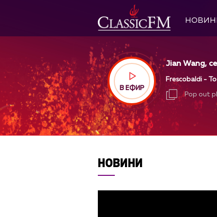
НОВИН
Jian Wang, ce
Frescobaldi - To
В ЕФИР
Pop out p
Pop out p
НОВИНИ