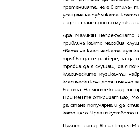
претенцията, че е в стила- т
усещане на публиката, която 
и ще остане просто музика и 
Ара Маликян непрекъснато 
привлича както масовия слуш
света на класическата музика
трябва да се разбере, за да 
трябва да я слушаш, да я по
класическите музиканти на
класически концерти именно з
висота. На моите концерти пр
При мен те откриват Бах, Моца
да стане популярна и да стиг
като цяло. Чрез изкуството 
Цялото интервю на Георги Мит