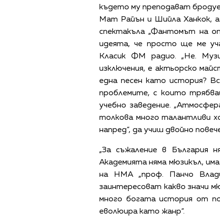
където му преподават бродуе
Мат Райън и Шийла Ханкок, а
спектакъла „Фантомът на оп
идеята, че просто ще ме уч
Класик ФМ радио. „Не. Муз
изключения, е актьорско майс
една песен като история? Вс
проблемите, с които трябва
учебно заведение. „Атмосфер
толкова много талантливи хо
напред“, да учиш двойно пове
„За съжаление в България н
Академията няма мюзикъл, има
на НМА „проф. Панчо Влади
заинтересоват какво значи мю
много богата история от пос
еволюира като жанр“.