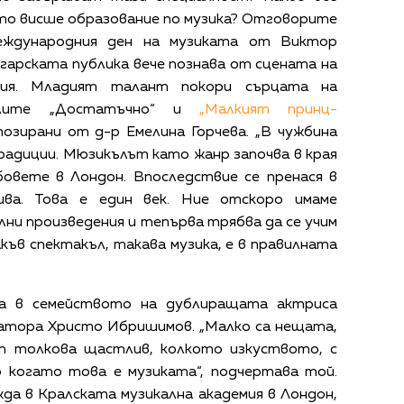
то висше образование по музика? Отговорите
еждународния ден на музиката от Виктор
арската публика вече познава от сцената на
ия. Младият талант покори сърцата на
ълите „Достатъчно“ и
„Малкият принц-
позирани от д-р Емелина Горчева. „В чужбина
радиции. Мюзикълът като жанр започва в края
бовете в Лондон. Впоследствие се пренася в
ива. Това е един век. Ние отскоро имаме
ни произведения и тепърва трябва да се учим
акъв спектакъл, такава музика, е в правилната
а в семейството на дублиращата актриса
атора Христо Ибришимов. „Малко са нещата,
т толкова щастлив, колкото изкуството, с
о когато това е музиката“, подчертава той.
да в Кралската музикална академия в Лондон,