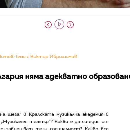
 Митов-Геми с Виктор Ибришимов
лгария няма адекватно образован
на шега“ в Кралската музикална академия в
 „Музикален театър“? Какво е да си един от
то завършват тази специалност? Какво все