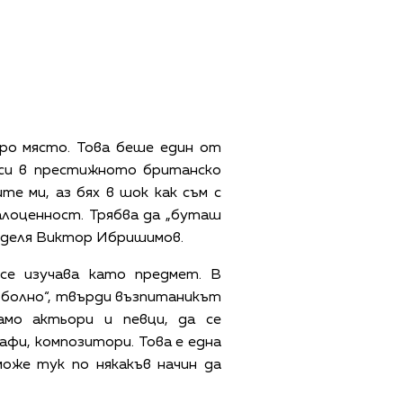
оро място. Това беше един от
 си в престижното британско
е ми, аз бях в шок как съм с
алоценност. Трябва да „буташ
поделя Виктор Ибришимов.
 се изучава като предмет. В
о болно“, твърди възпитаникът
амо актьори и певци, да се
афи, композитори. Това е една
може тук по някакъв начин да