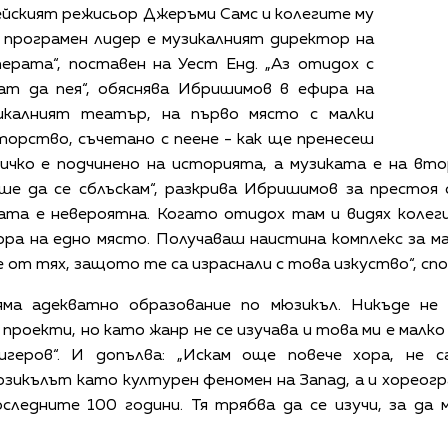
йският режисьор Джеръми Самс и колегите му
 програмен лидер е музикалният директор на
ерата“, поставен на Уест Енд. „Аз отидох с
ат да пея“, обяснява Ибришимов в ефира на
икалният театър, на първо място с малки
торство, съчетано с пеене - как ще пренесеш
ичко е подчинено на историята, а музиката е на вт
ше да се сблъскам“, разкрива Ибришимов за престоя
ата е невероятна. Когато отидох там и видях колегит
ра на едно място. Получаваш наистина комплекс за м
че от тях, защото те са израснали с това изкуство“, с
яма адекватно образование по мюзикъл. Никъде не
 проекти, но като жанр не се изучава и това ми е малк
геров“. И допълва: „Искам още повече хора, не с
зикълът като културен феномен на Запад, а и хореогр
ледните 100 години. Тя трябва да се изучи, за да 