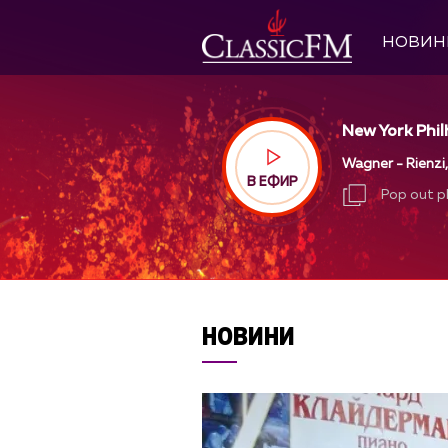
НОВИН
New York Phil
Wagner - Rienzi
В ЕФИР
Pop out p
Pop out p
НОВИНИ