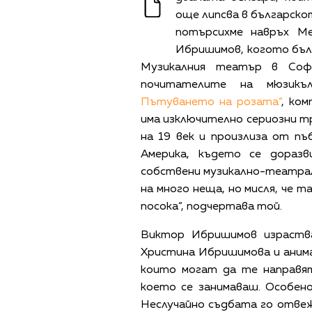
още липсва в българско
потърсихме навръх М
Ибришимов, когото бълг
Музикалния театър в Соф
почитателите на мюзик
Пътуването на розата“
, ком
има изключително сериозни т
на 19 век и произлиза от пъ
Америка, където се доразв
собствени музикално-театрал
на много неща, но мисля, че т
посока“, подчертава той.
Виктор Ибришимов израств
Христина Ибришимова и аним
които могат да те направя
което се занимаваш. Особен
Неслучайно съдбата го отвеж