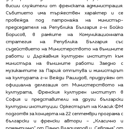
висши служители от френската администрация.
Събитието има тържествен характер и се
провежда под патронажа на министър-
председателя на Република България г-н Бойко
Борисов, в рамките на Комуникационната
стратегия на Република България със
съдействието на Министерството на външните
работи и Държавния културен институт към
министъра на външните работи. Заедно с
музикантите за Париж отпътува и министърът
на културата г-н Вежди Рашидов, придружен от
официална делегация от Министерството на
културата, Френския културен институт в
София и представители на други български
културни институции. Оркестърът на Класик ФМ
подготвя за концерта на 22 септември програма с
български и френски автори – „Класично и
романтично” от Панчо Владигеров и „Севдана” от