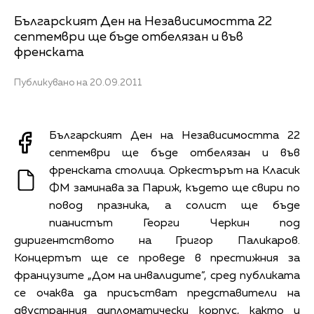
Българският Ден на Независимостта 22
септември ще бъде отбелязан и във
френската
Публикувано на 20.09.2011
Българският Ден на Независимостта 22
септември ще бъде отбелязан и във
френската столица. Оркестърът на Класик
ФМ заминава за Париж, където ще свири по
повод празника, а солист ще бъде
пианистът Георги Черкин под
диригентството на Григор Паликаров.
Концертът ще се проведе в престижния за
французите „Дом на инвалидите”, сред публиката
се очаква да присъстват представители на
двустранния дипломатически корпус, както и