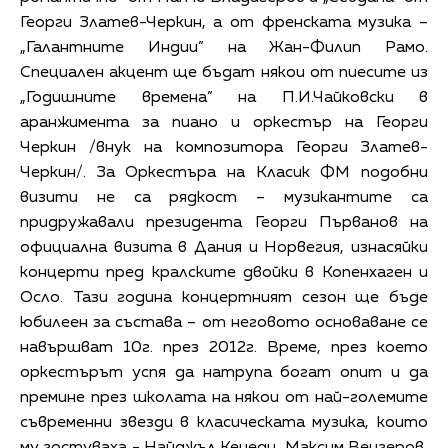
Георги Златев-Черкин, а от френската музика –
„Галантните Индии” на Жан-Филип Рамо.
Специален акцент ще бъдат някои от пиесите из
„Годишните времена” на П.И.Чайковски в
аранжимента за пиано и оркестър на Георги
Черкин /внук на композитора Георги Златев-
Черкин/. За Оркестъра на Класик ФМ подобни
визити не са рядкост – музикантите са
придружавали президента Георги Първанов на
официална визита в Дания и Норвегия, изнасяйки
концерти пред кралските двойки в Копенхаген и
Осло. Тази година концертният сезон ще бъде
юбилеен за състава – от неговото основаване се
навършват 10г. през 2012г. Време, през което
оркестърът успя да натрупа богат опит и да
премине през школата на някои от най-големите
съвременни звезди в класическата музика, които
му гостуваха - Найджъл Кенеди, Максим Венгеров,