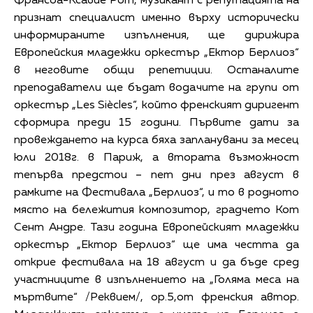
Франсоа-Ксавие Рот, музикант с репутацията на
признат специалист именно върху исторически
информираните изпълнения, ще дирижира
Европейския младежки оркестър „Ектор Берлиоз“
в неговите общи репетиции. Останалите
преподаватели ще бъдат водачите на групи от
оркестър „Les Siècles“, който френският диригент
сформира преди 15 години. Първите дати за
провеждането на курса бяха запланувани за месец
юли 2018г. в Париж, а втората възможност
тепърва предстои – пет дни през август в
рамките на Фестивала „Берлиоз“, и то в родното
място на бележития композитор, градчето Кот
Сент Андре. Тази година Европейският младежки
оркестър „Ектор Берлиоз“ ще има честта да
открие фестивала на 18 август и да бъде сред
участниците в изпълнението на „Голяма меса на
мъртвите“ /Реквием/, op.5,от френския автор.