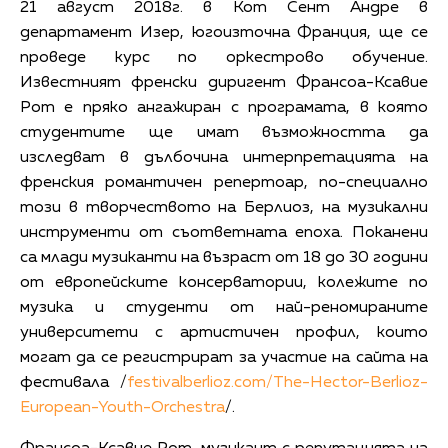
21 август 2018г. в Кот Сент Андре в
департамент Изер, югоизточна Франция, ще се
проведе курс по оркестрово обучение.
Известният френски диригент Франсоа-Ксавие
Рот е пряко ангажиран с програмата, в която
студентите ще имат възможността да
изследват в дълбочина интерпретацията на
френския романтичен репертоар, по-специално
този в творчеството на Берлиоз, на музикални
инструменти от съответната епоха. Поканени
са млади музиканти на възраст от 18 до 30 години
от европейските консерватории, колежите по
музика и студенти от най-реномираните
университети с артистичен профил, които
могат да се регистрират за участие на сайта на
фестивала /
festivalberlioz.com/The-Hector-Berlioz-
European-Youth-Orchestra
/.