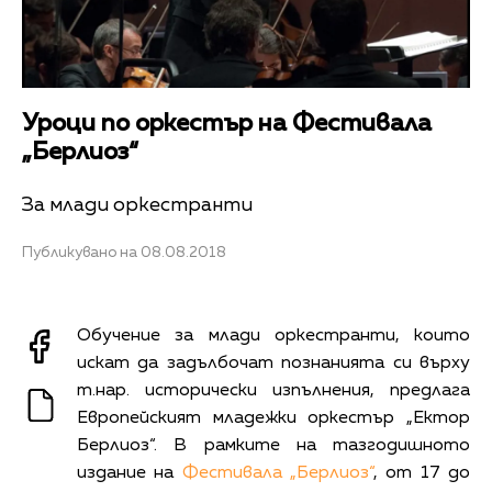
Уроци по оркестър на Фестивала
„Берлиоз“
За млади оркестранти
Публикувано на 08.08.2018
Обучение за млади оркестранти, които
искат да задълбочат познанията си върху
т.нар. исторически изпълнения, предлага
Европейският младежки оркестър „Ектор
Берлиоз“. В рамките на тазгодишното
издание на
Фестивала „Берлиоз“
, от 17 до