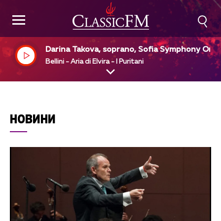
Darina Takova, soprano, Sofia Symphony Orc
stra, Metodi Matakiev, dir
Bellini - Aria di Elvira - I Puritani
НОВИНИ