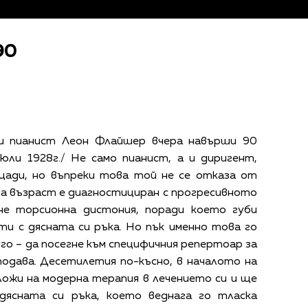
90
и пианист Леон Флайшер вчера навърши 90
юли 1928г./ Не само пианист, а и диригент,
щади, но въпреки това той не се отказа от
а възраст е диагностициран с прогресивното
ане торсионна дистония, поради което губи
и с дясната си ръка. Но пък именно това го
го – да посегне към специфичния репертоар за
подава. Десетилетия по-късно, в началото на
ложи на модерна терапия в лечението си и ще
дясната си ръка, което веднага го тласка