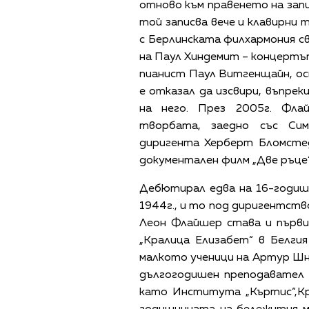
отново към правенето на запис
той записва вече и клавирни 
с Берлинската филхармония с
на Паул Хиндемит – концертът
пианист Паул Витгенщайн, ос
е отказал да изсвири, въпрек
на него. През 2005г. Фла
творбата, заедно със Си
диригента Херберт Бломстед
документален филм „Две ръце“
Дебютирал едва на 16-годиш
1944г., и то под диригентств
Леон Флайшер става и първи
„Кралица Елизабет“ в Белги
малкото ученици на Артур Шна
дългогодишен преподавател 
като Института „Къртис“,Кр