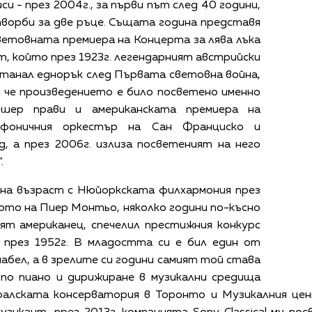
и - през 2004г., за първи път след 40 години,
творби за две ръце. Същата година представя
ветовната премиера на Концерта за лява лъка
, който през 1923г. легендарният австрийски
танал еднорък след Първата световна война,
и че произведението е било посветено именно
йшер прави и американската премиера на
мфоничния оркестър на Сан Франциско и
, а през 2006г. излиза посветеният на него
.
на възраст с Нюйоркската филхармония през
ото на Пиер Монтьо, няколко години по-късно
ят американец, спечелил престижния конкурс
я през 1952г. В младостта си е бил един от
бел, а в зрелите си години самият той става
по пиано и дирижиране в музикални средища
алската консерватория в Торонто и Музикалния цент