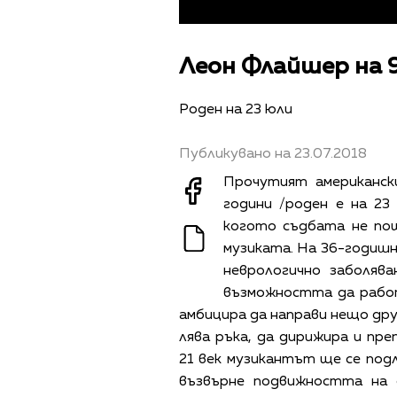
Леон Флайшер на 
Роден на 23 юли
Публикувано на 23.07.2018
Прочутият американск
години /роден е на 23 
когото съдбата не по
музиката. На 36-годишн
неврологично заболяв
възможността да работ
амбицира да направи нещо дру
лява ръка, да дирижира и пре
21 век музикантът ще се под
възвърне подвижността на 