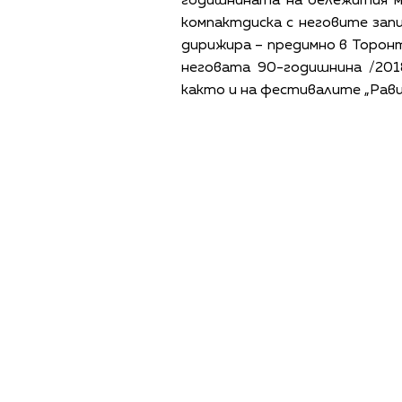
годишнината на бележития му
компактдиска с неговите запи
дирижира – предимно в Торон
неговата 90-годишнина /201
както и на фестивалите „Рави
ПОЛИТИКА ЗА 