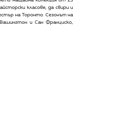
свети мащабна колекция от 23
айсторски класове, да свири и
естър на Торонто. Сезонът на
 Вашингтон и Сан Франциско,
ЩИ УСЛОВИЯ