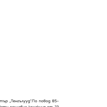
ър „Тенгълууд“.По повод 85-