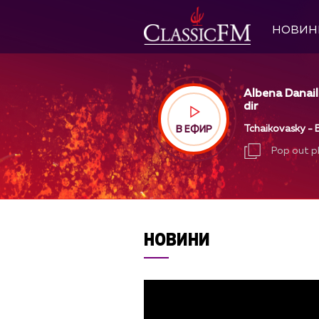
НОВИН
Albena Danail
dir
Tchaikovasky - E
В ЕФИР
Pop out p
Pop out p
НОВИНИ