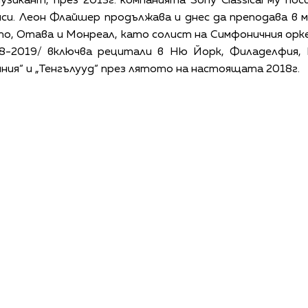
зикант, през 2013г. компанията Sony Classical му по
си. Леон Флайшер продължава и днес да преподава в м
то, Отава и Монреал, като солист на Симфоничния орк
8-2019/ включва рецитали в Ню Йорк, Филаделфия,
ния“ и „Тенгълууд“ през лятото на настоящата 2018г.
КАЛЕНДАР
КОНТАКТИ
ЗА НАС
ПОВЕРИТЕЛНОСТ
КОДЕКС ЗА ПОВЕДЕНИЕ НА ДОСТАВЧИЦИТЕ
ОБ
©
2026
Радиокомпания Си.Джей ООД. Всички права са запазени.