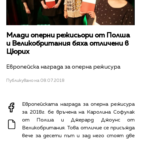
Млади оперни режисьори от Полша
и Великобритания бяха отличени в
Цюрих
Европейска награда за оперна режисура
Публикувано на 08.07.2018
Европейската награда за оперна режисура
за 2018г. бе връчена на Каролина Софулак
от Полша и Джерард Джоунс от
Великобритания. Това отличие се присъжда
вече за десети път и зад него стоят две