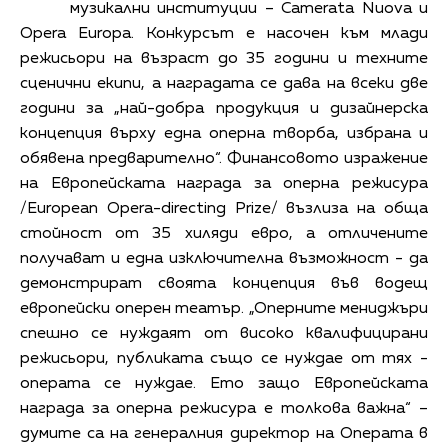
музикални институции – Camerata Nuova и
Opera Europa. Конкурсът е насочен към млади
режисьори на възраст до 35 години и техните
сценични екипи, а наградата се дава на всеки две
години за „най-добра продукция и дизайнерска
концепция върху една оперна творба, избрана и
обявена предварително“. Финансовото изражение
на Европейската награда за оперна режисура
/European Opera-directing Prize/ възлиза на обща
стойност от 35 хиляди евро, а отличените
получават и една изключителна възможност - да
демонстрират своята концепция във водещ
европейски оперен театър. „Оперните мениджъри
спешно се нуждаят от високо квалифицирани
режисьори, публиката също се нуждае от тях -
операта се нуждае. Ето защо Европейската
награда за оперна режисура е толкова важна“ –
думите са на генералния директор на Операта в