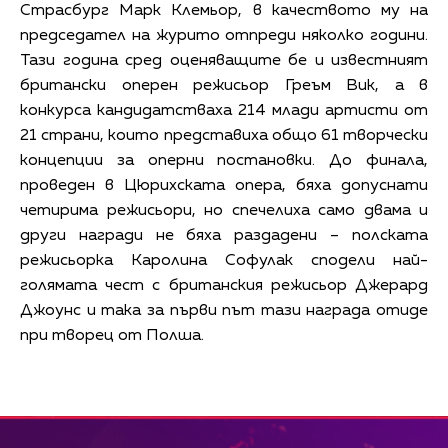
Страсбург Марк Клемьор, в качеството му на
председател на журито отпреди няколко години.
Тази година сред оценяващите бе и известният
британски оперен режисьор Греъм Вик, а в
конкурса кандидатстваха 214 млади артисти от
21 страни, които представиха общо 61 творчески
концепции за оперни постановки. До финала,
проведен в Цюрихската опера, бяха допуснати
четирима режисьори, но спечелиха само двама и
други награди не бяха раздадени – полската
режисьорка Каролина Софулак сподели най-
голямата чест с британския режисьор Джерард
Джоунс и така за първи път тази награда отиде
при творец от Полша.