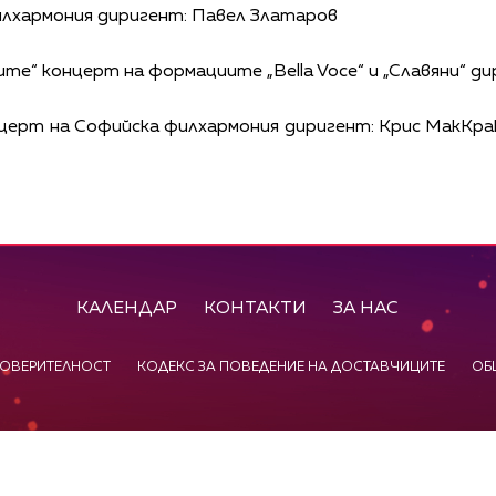
филхармония диригент: Павел Златаров
дите“ концерт на формациите „Bella Voce“ и „Славяни“ 
нцерт на Софийска филхармония диригент: Крис МакКр
КАЛЕНДАР
КОНТАКТИ
ЗА НАС
ПОВЕРИТЕЛНОСТ
КОДЕКС ЗА ПОВЕДЕНИЕ НА ДОСТАВЧИЦИТЕ
ОБ