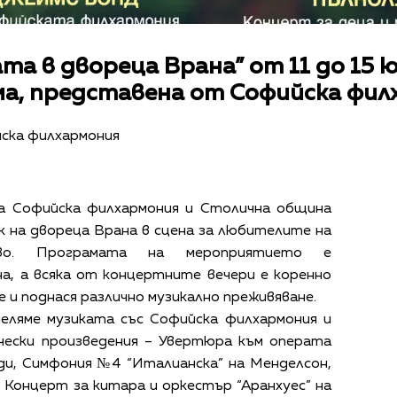
та в двореца Врана” от 11 до 15 
ма, представена от Софийска фил
йска филхармония
на Софийска филхармония и Столична община
 на двореца Врана в сцена за любителите на
ство. Програмата на мероприятието е
а, а всяка от концертните вечери е коренно
 и поднася различно музикално преживяване.
еляме музиката със Софийска филхармония и
чески произведения – Увертюра към операта
рди, Симфония №4 “Италианска” на Менделсон,
 Концерт за китара и оркестър “Аранхуес” на