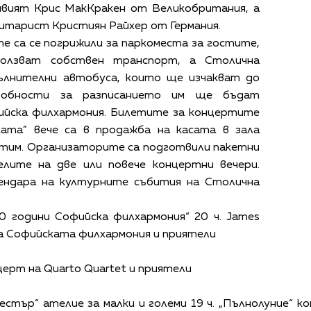
вият Крис МакКракен от Великобритания, а
итарист Кристиян Райхер от Германия.
е са се погрижили за паркоместа за гостите,
олзват собствен транспорт, а Столична
ълнителни автобуса, които ще изчакват до
робности за разписанието им ще бъдат
фийска филхармония. Билетите за концертите
ата” вече са в продажба на касата в зала
нтим. Организаторите са подготвили пакетни
лите на две или повече концертни вечери.
ендара на културните събития на Столична
0 години Софийска филхармония“ 20 ч. James
 на Софийската филхармония и приятели
нцерт на Quarto Quartet и приятели
ркестър“ ателие за малки и големи 19 ч. „Пълнолуние“ 