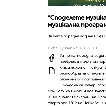
“Споделете музика
музикална програ
За пета поредна година Софи
Публикувано на 03.07.2018
За пета поредна годи
превръщат зеления парк
класическото изку
разнообразна и наситен
различна от останалите
Последната вечер спод
едни от най-любимите класи
“Сицилиански вечерни” на Ве
Увертюра 1812 на Чайковски и