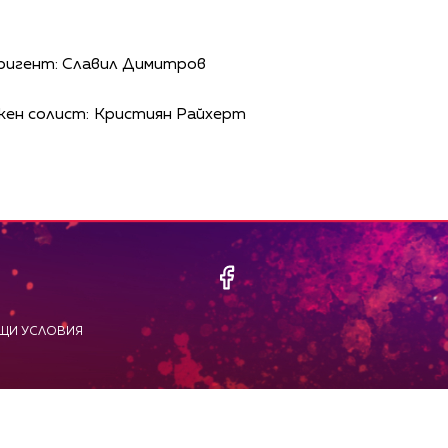
диригент: Славил Димитров
акен солист: Кристиян Райхерт
ЩИ УСЛОВИЯ