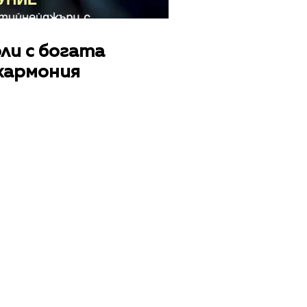
юли с богата
хармония