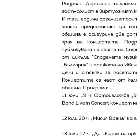
Родриго. Дирижира талантли
гост-солист е виртуозният к
И тази година организаторит
които предпочитат да изп
община е осигурила два доп
края на концертите. Под
публикувани на сайта на Со
от цикъла “Споделете музик
„България“ и мрежата на Иве
цени и отсъпки за посетите
Концертите са част от кал
община. Програма:
11 юли 19 ч. Фотоизложба „9
Bond Live in Concert концерт
12 юли 20 ч. „Мисия Врана“ ко
13 юли 17 ч. „Да свирим на о