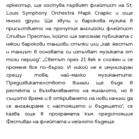
оркестър, ще гостува първият флейтист на St.
Louis Symphony Orchestra Марк Спаркс и още
много други. Ще звучи и барокова музика в
присъствието на прочутия английски флейтист
Стивън Престън, който ще запознае публиката с
някои барокови танцови стъпки или „как жестът
и танцът в основата си изпълват музиката от
този период“. „Светът през 21 век е сложен и се
променя все по-бързо. И никой не е имунизиран
срещу това, най-малко музикантите.
Предизвикателството винаги ще бъде в
респекта и възхваляването на миналото, но в
същото време и в откриването на нови начини да
се ангажираме с настоящето и бъдещето“, се
казва още в програмата към предстоящия
Фестивал на флейтата и нейното бъдеще.