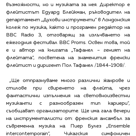
възможности, но и музиката за нея. Директор е
флейтистът Едуард Блейкман, ръководител на
департамент „Духови инструменти“ в Лондонския
колеж по музика, както и програмен редактор на
BBC Radio 3, отговарящ за излъчването на
ежегодния фестивал BBC Proms. Освен това, той
е и автор на книгата „Тафанел – геният на
флейтата“, посветена на знаменития френски
флейтист и диригент Пол Тафанел /1844-1908/.
„Ще отпразнуваме много различни жанрове и
стилове при свиренето на флейта, чрез
фантастични изпълнения на световноизвестни
музиканти с разнообразен тип кариери“,
съобщават организаторите. Ще има гала вечери
на инструменталисти от: френския ансамбъл за
съвременна музика на Пиер Булез „Ensemble
intercontemporain“, Чикагския симфоничен