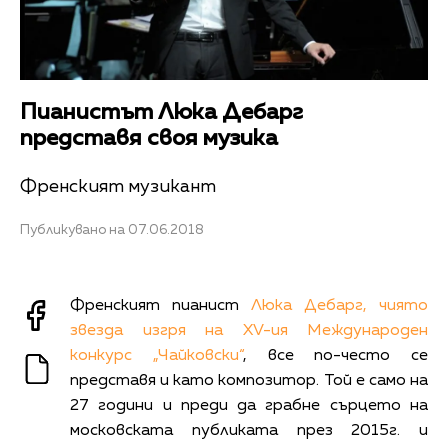
Пианистът Люка Дебарг
представя своя музика
Френският музикант
Публикувано на 07.06.2018
Френският пианист
Люка Дебарг, чиято
звезда изгря на XV-ия Международен
конкурс „Чайковски“
, все по-често се
представя и като композитор. Той е само на
27 години и преди да грабне сърцето на
московската публиката през 2015г. и