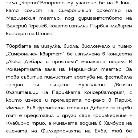
зала „Корто“.Второто му участие бе на 6 юни,
като солист на Симфоничния оркестър на
Мариинския театър, под диригентството на
Валерий Гергиев, когато изпълни Първия клавирен
концерт на Шопен.
Творбата за цигулка, виола, виолончело и пиано
„Симфоничен квартет“ бе изпълнена в концерта
„Люка Дебарг и приятели“ миналата неделя в
Концертната зала на Мариинския театър. За
това събитие пианистът гостува на фестивала
заедно със същите музиканти /всички
възпитаници на Парижката консерватория/, с
които изнесе и премиерата по-рано в Париж.
Именно във френската столица Дебарг за първи
път е представил и друго свое произведение -
Клавирно трио, а миналата година в Хамбург на
сцената на Филхармонията на Елба, той бе