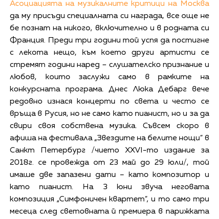
Асоциацията на музикалните критици на Москва
да му присъди специалната си награда, все още не
бе познат на никого, включително и в родната си
Франция. Преди три години той успя да постигне
с лекота нещо, към което други артисти се
стремят години наред – слушателско признание и
любов, които заслужи само в рамките на
конкурсната програма. Днес Люка Дебарг вече
редовно изнася концерти по света и често се
връща в Русия, но не само като пианист, но и за да
свири своя собствена музика. Съвсем скоро в
афиша на фестивала „Звездите на белите нощи“ в
Санкт Петербург /чието XXVI-то издание за
2018г. се провежда от 23 май до 29 юли/, той
имаше две запазени дати – като композитор и
като пианист. На 3 юни звуча неговата
композиция „Симфоничен квартет“, и то само три
месеца след световната й премиера в парижката