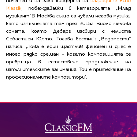
почетен и на гала концерта на
наградите Echo
Klassik
, побеждавайки в категорията „Млад
музикант“.В Москва също са чували негова музика,
като изпълнената там през 2015г. Виолончелова
соната, която Дебарг изсвири с челиста
Себастиен Юрто. Тогава вестник „Ведомости“
написа: „Това е един щастлив феномен и днес е
много рядко срещан - когато композицията се
превръща в естествено продължение на
изпълнителските занимания. Той е притежание на
професионалните композитори“.