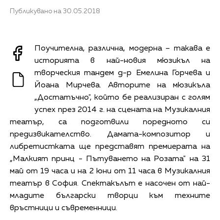
Публикувано на 30.05.2018
Поучителна, различна, модерна – такава е
историята в най-новия мюзикъл на
творческия тандем д-р Емелина Горчева и
Йоана Мирчева. Авторите на мюзикъла
„Достатъчно", който бе реализиран с голям
успех през 2014 г. на сцената на Музикалния
театър, са подготвили поредното си
предизвикателство. Дамата-композитор и
либретистката ще представят премиерата на
„Малкият принц - Пътуването на Розата" на 31
май от 19 часа и на 2 юни от 11 часа в Музикалния
театър в София. Спектакълът е насочен от най-
младите български творци към техните
връстници и съвременници.