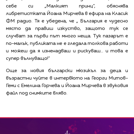
себе си „Малкият принц“, обяснява
либретистката Йоана Мирчева в ефира на Класик
ФМ радио. Тя е убедена, че „ България е чудесно
място да правиш изкуство, защото тук се
случват за първи път много неща. Тук пазарът е
по-малък, публиката не е гледала толкова работи
и можеш да я изненадваш и рискуваш… и това е
супер вълнуващо!“
Още за новия български мюзикъл за деца и
възрастни чуйте в интервюто на Георги Митов-
Геми с Емелина Горчева и Йоана Мирчева в звуковия
файл под снимките вляво.