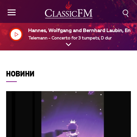
Hannes, Wolfgang and Bernhard Laubin, Engli
h Chamber Orchestra, Simon Preston, dir
Telemann - Concerto for 3 tumpets, D dur
НОВИНИ