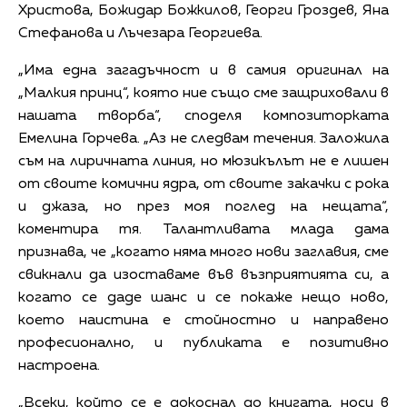
Христова, Божидар Божкилов, Георги Гроздев, Яна
Стефанова и Лъчезара Георгиева.
„Има една загадъчност и в самия оригинал на
„Малкия принц“, която ние също сме защриховали в
нашата творба“, споделя композиторката
Емелина Горчева. „Аз не следвам течения. Заложила
съм на лиричната линия, но мюзикълът не е лишен
от своите комични ядра, от своите закачки с рока
и джаза, но през моя поглед на нещата“,
коментира тя. Талантливата млада дама
признава, че „когато няма много нови заглавия, сме
свикнали да изоставаме във възприятията си, а
когато се даде шанс и се покаже нещо ново,
което наистина е стойностно и направено
професионално, и публиката е позитивно
настроена.
„Всеки, който се е докоснал до книгата, носи в