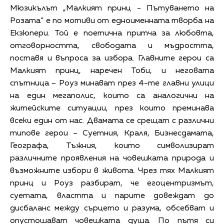
Мюзикълът „Малкият принц - Пътуването на
Розата” е по мотиви от едноименната творба на
Екзюпери. Той е поетична притча за любовта,
отговорността, свободата и мъдростта,
поставя и въпроса за избора. Главните герои са
Малкият принц, наречен Тоби, и неговата
спътница – Роуз минават през 4-те главни улици
на един мегаполис, които са аналогични на
житейските ситуации, през които преминава
всеки един от нас. Двамата се срещат с различни
типове герои – Суетния, Краля, Бизнесдамата,
Географа, Тъжния, които символизират
различните проявления на човешката природа и
възможните избори в живота. Чрез тях Малкият
принц и Роуз разбират, че егоцентризмът,
суетата, властта и парите довеждат до
дисбаланс между сърцето и разума, обсебват и
опустошават човешката душа. По пътя си