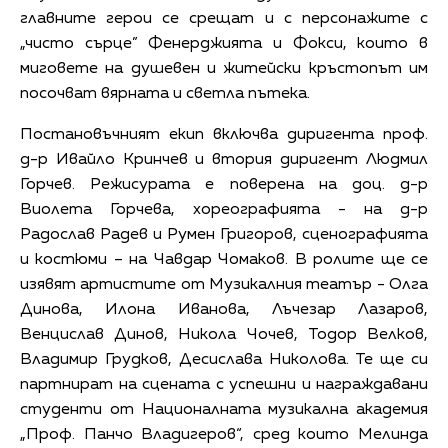
главните герои се срещат и с персонажите с
„чисто сърце” Фенерджията и Фокси, които в
миговете на душевен и житейски кръстопът им
посочват вярната и светла пътека.
Постановъчният екип включва диригента проф.
д-р Ивайло Кринчев и втория диригент Людмил
Горчев. Режисурата е поверена на доц. д-р
Виолета Горчева, хореографията - на д-р
Радослав Радев и Румен Григоров, сценографията
и костюми – на Чавдар Чомаков. В ролите ще се
изявят артистите от Музикалния театър - Олга
Динова, Илона Иванова, Лъчезар Лазаров,
Венцислав Динов, Никола Чочев, Тодор Велков,
Владимир Грудков, Десислава Николова. Те ще си
партнират на сцената с успешни и награждавани
студенти от Националната музикална академия
„Проф. Панчо Владигеров“, сред които Мелинда