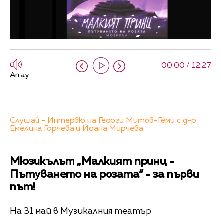
00:00 / 12:27
Array
Слушай - Интервю на Георги Митов-Геми с д-р
Емелина Горчева и Йоана Мирчева
Мюзикълът „Малкият принц -
Пътуването на розата” - за първи
път!
На 31 май в Музикалния театър