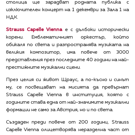
столица ще зарадват родната публика с
изключителен концерт на 1 декември за Зала 1 на
НДК.
Strauss Capelle Vienna
е с дълбоки исторически
корени. Емблематичният оркестър, който
обикаля по света и разпространява музиката на
великия композитор, има повече от 3000
представления през последните 40 години на най-
престижните музикални сцени.
През целия си живот Щраус, а по-късно и синът
му, се посвещават на мисията да превърнат
Strauss Capelle Vienna в институция, която с
годините става една от най-значимите музикални
формации не само за Австрия, но и по света.
Създаден преди повече от 200 години, Strauss
Capelle Vienna олицетворява неразделна част от