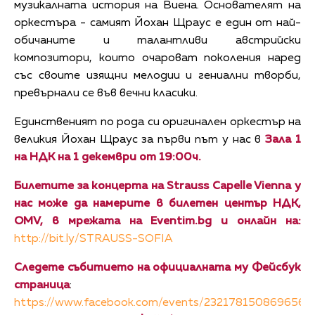
музикалната история на Виена. Основателят на
оркестъра - самият Йохан Щраус е един от най-
обичаните и талантливи австрийски
композитори, които очароват поколения наред
със своитe изящни мелодии и гениални творби,
превърнали се във вечни класики.
Единственият по рода си оригинален оркестър на
великия Йохан Щраус за първи път у нас в
Зала 1
на НДК на 1 декември от 19:00ч.
Билетите за концерта на Strauss Capelle Vienna у
нас може да намерите в билетен център НДК,
OMV, в мрежата на Eventim.bg и онлайн на:
http://bit.ly/STRAUSS-SOFIA
Следете събитието на официалната му Фейсбук
страница
:
https://www.facebook.com/events/232178150869656/