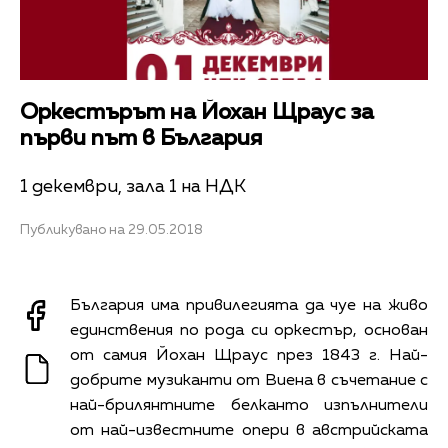
Оркестърът на Йохан Щраус за
първи път в България
1 декември, зала 1 на НДК
Публикувано на 29.05.2018
България има привилегията да чуе на живо
единствения по рода си оркестър, основан
от самия Йохан Щраус през 1843 г. Най-
добрите музиканти от Виена в съчетание с
най-брилянтните белканто изпълнители
от най-известните опери в австрийската