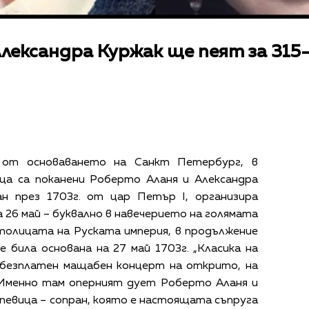
Александра Куржак ще пеят за 31
 от основаването на Санкт Петербург, в
ца са поканени Роберто Аланя и Александра
ан през 1703г. от цар Петър I, организира
26 май – буквално в навечерието на голямата
толицата на Руската империя, в продължение
е била основана на 27 май 1703г. „Класика на
безплатен мащабен концерт на открито, на
 Именно там оперният дует Роберто Аланя и
певица – сопран, която е настоящата съпруга