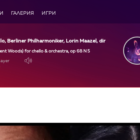
И
ГАЛЕРИЯ
ИГРИ
llo, Berliner Philharmoniker, Lorin Maazel, dir
ilent Woods) for chello & orchestra, op 68 N 5
layer
layer