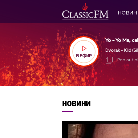
НОВИН
Yo - Yo Ma, ce
Dvorak - Klid (S
В ЕФИР
Pop out p
Pop out p
НОВИНИ