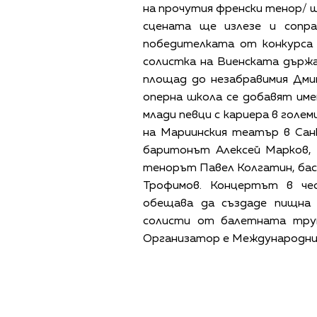
на прочутия френски тенор/ щ
сцената ще излезе и сопр
победителката от конкурса BB
солистка на Виенската държа
площад до незабравимия Дми
оперна школа се добавят им
млади певци с кариера в голе
на Мариинския театър в Сан
баритонът Алексей Марков, 
тенорът Павел Колгатин, бас
Трофимов. Концертът в че
обещава да създаде пищна 
солисти от балетната труп
Организатор е Международния