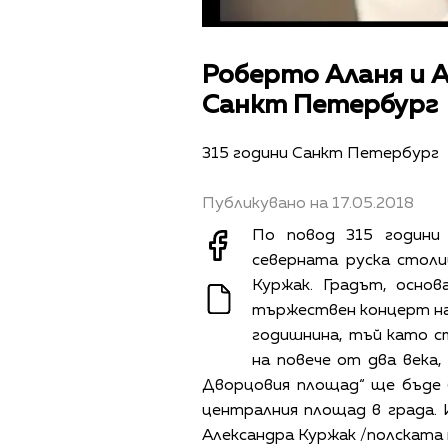
Роберто Аланя и 
Санкт Петербург
315 години Санкт Петербург
Публикувано на 17.05.2018
По повод 315 години
северната руска столи
Куржак. Градът, основ
тържествен концерт на 
годишнина, тъй като с
на повече от два века, 
Дворцовия площад“ ще бъде 
централния площад в града.
Александра Куржак /полската 