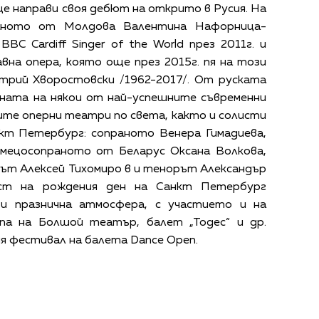
е направи своя дебют на открито в Русия. На
аното от Молдова Валентина Нафорница-
C Cardiff Singer of the World през 2011г. и
вна опера, която още през 2015г. пя на този
трий Хворостовски /1962-2017/. От руската
ената на някои от най-успешните съвременни
мите оперни театри по света, както и солисти
кт Петербург: сопраното Венера Гимадиева,
мецосопраното от Беларус Оксана Волкова,
ът Алексей Тихомиро в и тенорът Александър
ст на рождения ден на Санкт Петербург
и празнична атмосфера, с участието и на
а на Болшой театър, балет „Тодес“ и др.
 фестивал на балета Dance Open.