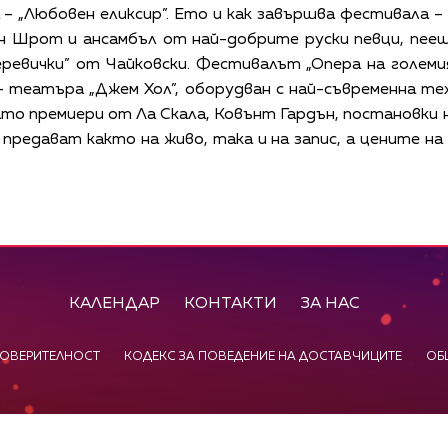
 – „Любовен еликсир”. Ето и как завършва фестивала –
н Шрот и ансамбъл от най-добрите руски певци, пее
Черевички” от Чайковски. Фестивалът „Опера на големия
 театъра „Джем Хол”, оборудван с най-съвременна тех
ато премиери от Ла Скала, Ковънт Гардън, постановки 
 предават както на живо, така и на запис, а цените 
КАЛЕНДАР
КОНТАКТИ
ЗА НАС
ПОВЕРИТЕЛНОСТ
КОДЕКС ЗА ПОВЕДЕНИЕ НА ДОСТАВЧИЦИТЕ
ОБ