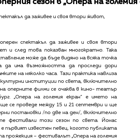
ерния сезон в „Опера на големия 
спектакъл да заживее и своя втори живот,
 оперен спектакъл да заживее и своя втори
ет и след това показван многократно. Така
ставление може да бъде видяно на всяка точка
та да има възможността да проследи дори
мките на няколко часа. Тази практика навлиза
 културни институции по света, включително
 на оперните филми се очаква в кино- театър
ург. „Опера на големия екран” е името на
ще се проведе между 15 и 21 септември и ще
рни постановки /по две на ден/, включително
те фестивали този сезон по света. Йонас
 е първият известен певец, когото публиката
та прожекция – фестивалът „Опера на големия