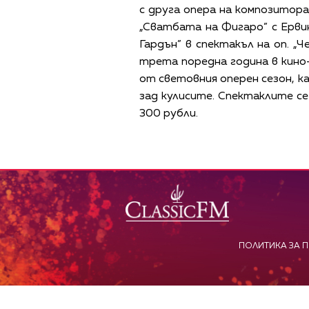
с друга опера на композитора
„Сватбата на Фигаро” с Ерви
Гардън” в спектакъл на оп. „
трета поредна година в кино-
от световния оперен сезон, к
зад кулисите. Спектаклите се
300 рубли.
ПОЛИТИКА ЗА 