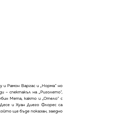
у и Рамон Варгас и „Норма” но
ди – спектакъл на „Риголето”,
убин Мета, както и „Отело” с
Десе и Хуан Диего Флорес са
който ще бъде показан, заедно