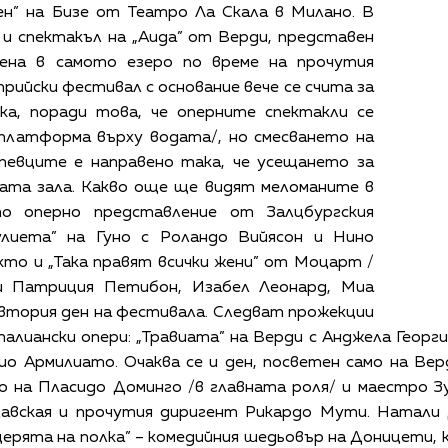
ен” на Бизе от Театро Ла Скала в Милано. В
и спектакъл на „Аида” от Верди, представен
дена в самото езеро по време на прочутия
трийски фестивал с основание вече се счита за
ка, поради това, че оперните спектакли се
платформа върху водата/, но смесването на
 певците е направено така, че усещането за
ата зала. Какво още ще видят меломаните в
о оперно представление от Залцбургския
улиета” на Гуно с Роландо Вийясон и Нино
кто и „Така правят всички жени” от Моцарт /
ти Патриция Петибон, Изабел Леонард, Миа
 втория ден на фестивала. Следват прожекции
алиански опери: „Травиата” на Верди с Анджела Георги
о Армилиато. Очаква се и ден, посветен само на Вер
 на Пласидо Доминго /в главната роля/ и маестро З
авская и прочутия диригент Рикардо Мути. Натали 
рята на полка” – комедийния шедьовър на Доницети, 