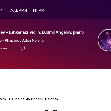
И
ГАЛЕРИЯ
ИГРИ
ev - Eshkenazi, violin, Ludmil Angelov, piano
go - Rhapsody Adios Nonino
layer
layer