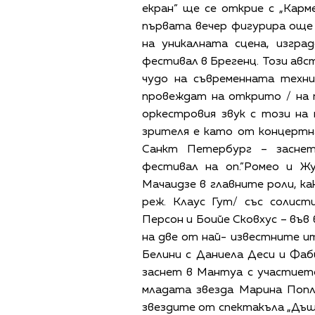
екран” ще се открие с „Карм
първата вечер фигурира още 
на уникалната сцена, изгра
фестивал в Брегенц. Този авс
чудо на съвременната техни
провеждат на открито / на 
оркестровия звук с този на
зрителя е като от концертн
Санкт Петербург – заснет
фестивал на оп.”Ромео и Ж
Мачаидзе в главните роли, ка
реж. Клаус Гут/ със солис
Персон и Боийе Сковхус – във
на две от най- известните ит
Белини с Даниела Деси и Фаби
заснет в Мантуа с участието
младата звезда Марина Попл
звездите от спектакъла „Дъще