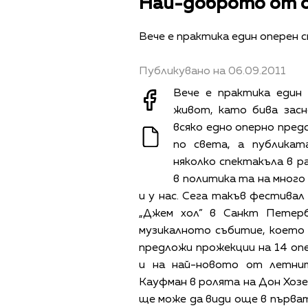
Най-доброто от оп
Вече е практика един оперен 
Публикувано на 06.09.2011
Вече е практика един
живот, като бива засн
всяко едно оперно пред
по света, а публика
няколко спектакъла в ра
в политика та на много
и у нас. Сега такъв фестивал
„Джем хол” в Санкт Петерб
музикалното събитие, което 
предложи прожекции на 14 опе
и на най-новото от летни
Кауфман в ролята на Дон Хозе
ще може да види още в първа