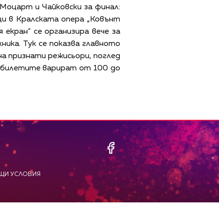
 Моцарт и Чайковски за финал:
щи в Кралската опера „Ковънт
 екран” се организира вече за
ника. Тук се показва главното
на признати режисьори, поглед
на билетите варират от 100 до
ЩИ УСЛОВИЯ