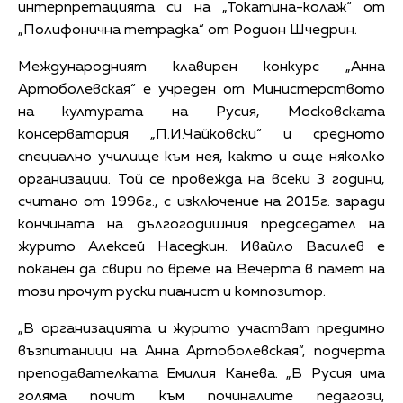
интерпретацията си на „Токатина-колаж“ от
„Полифонична тетрадка“ от Родион Шчедрин.
Международният клавирен конкурс „Анна
Артоболевская“ е учреден от Министерството
на културата на Русия, Московската
консерватория „П.И.Чайковски“ и средното
специално училище към нея, както и още няколко
организации. Той се провежда на всеки 3 години,
считано от 1996г., с изключение на 2015г. заради
кончината на дългогодишния председател на
журито Алексей Наседкин. Ивайло Василев е
поканен да свири по време на Вечерта в памет на
този прочут руски пианист и композитор.
„В организацията и журито участват предимно
възпитаници на Анна Артоболевская“, подчерта
преподавателката Емилия Канева. „В Русия има
голяма почит към починалите педагози,