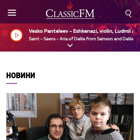
Vesko Panteleev - Eshkenazi, violin, Ludmil An
elov, piano
Saint - Saens - Aria of Dalila from Samson and Dalila
НОВИНИ