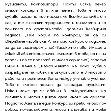
музиканти, композитори. Почти всяка вечер
имаше концерт в тяхна памет. Това е много
хубаво, защото ние мислим, че всичко започва от
нас, а те си пазят традициите и миналото и го
почитат по достойнство“, допълни клавирния
педагог. „Ние ходим по конкурси, за да си
сверяваме часовника. А на този конкурс отидохме,
за да се съизмерим с най-високото ниво. Имаше и
някакъв авантюристичен елемент в това, но не ни
попречи да се подготвим много сериозно“, споделя
Емилия Канева. „Разковничето на едно хубаво
изграждане на човек на изкуството е в многото
работа и приятелството между ученик и учител.
Това е сложен процес да изградиш музикант.
Някой може да ме обвини в конкурсомания, но
сцената и мотивацията дава много на децата.
Подготовката за един конкурс ги прави много по-
добри, по-задълбочени, много напредват и може