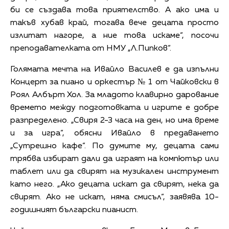
би се създава това приятелство. А ако има и
такъв хубав край, тогава вече децата просто
излитат нагоре, а ние това искаме“, посочи
преподавателката от НМУ „Л.Пипков“.
Голямата мечта на Ивайло Василев е да изпълни
Концерт за пиано и оркестър № 1 от Чайковски в
Роял Албърт Хол. За младото клавирно дарование
времето между подготовката и игрите е добре
разпределено. „Свиря 2-3 часа на ден, но има време
и за игра“, обясни Ивайло в предаването
„Сутрешно кафе“. По думите му, децата сами
трябва избират дали да играят на компютър или
таблет или да свирят на музикален инструмент
като него. „Ако децата искат да свирят, нека да
свирят. Ако не искат, няма смисъл“, заявява 10-
годишният български пианист.