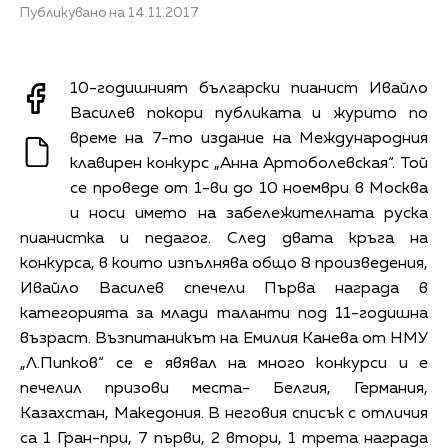
Публикувано на 14.11.2017
10-годишният български пианист Ивайло
Василев покори публиката и журито по
време на 7-то издание на Международния
клавирен конкурс „Анна Артоболевская“. Той
се проведе от 1-ви до 10 ноември в Москва
и носи името на забележителната руска
пианистка и педагог. След двата кръга на
конкурса, в които изпълнява общо 8 произведения,
Ивайло Василев спечели Първа награда в
категорията за млади таланти под 11-годишна
възраст. Възпитаникът на Емилия Канева от НМУ
„Л.Пипков“ се е явявал на много конкурси и е
печелил призови места- Белгия, Германия,
Казахстан, Македония. В неговия списък с отличия
са 1 Гран-при, 7 първи, 2 втори, 1 трета награда