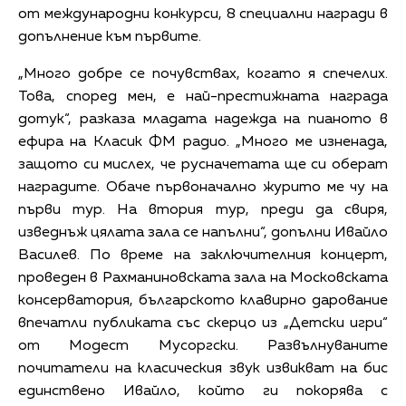
от международни конкурси, 8 специални награди в
допълнение към първите.
„Много добре се почувствах, когато я спечелих.
Това, според мен, е най-престижната награда
дотук“, разказа младата надежда на пианото в
ефира на Класик ФМ радио. „Много ме изненада,
защото си мислех, че русначетата ще си оберат
наградите. Обаче първоначално журито ме чу на
първи тур. На втория тур, преди да свиря,
изведнъж цялата зала се напълни“, допълни Ивайло
Василев. По време на заключителния концерт,
проведен в Рахманиновската зала на Московската
консерватория, българското клавирно дарование
впечатли публиката със скерцо из „Детски игри“
от Модест Мусоргски. Развълнуваните
почитатели на класическия звук извикват на бис
единствено Ивайло, който ги покорява с