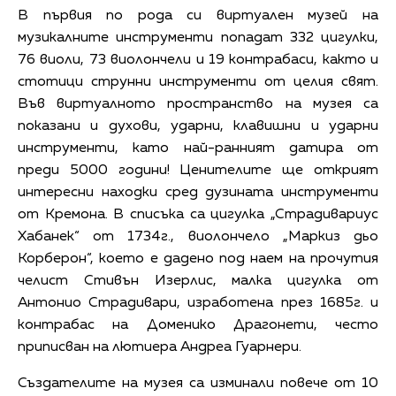
В първия по рода си виртуален музей на
музикалните инструменти попадат 332 цигулки,
76 виоли, 73 виолончели и 19 контрабаси, както и
стотици струнни инструменти от целия свят.
Във виртуалното пространство на музея са
показани и духови, ударни, клавишни и ударни
инструменти, като най-ранният датира от
преди 5000 години! Ценителите ще открият
интересни находки сред дузината инструменти
от Кремона. В списъка са цигулка „Страдивариус
Хабанек“ от 1734г., виолончело „Маркиз дьо
Корберон“, което е дадено под наем на прочутия
челист Стивън Изерлис, малка цигулка от
Антонио Страдивари, изработена през 1685г. и
контрабас на Доменико Драгонети, често
приписван на лютиера Андреа Гуарнери.
Създателите на музея са изминали повече от 10