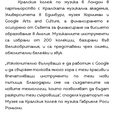
Кралския колеж по музика в Лондон в
партньорство с Кралската музикална академия,
Университета в Единбург, музея Хорниман и
Google Arts and Culture, а финансирането е
осигурено от Съвета за финансиране на висшето
образование в Англия. Музикалните инструменти
са избрани от 200 колекции, базирани във
Великобритания, и са представени чрез снимки,
обяснителни бележки и звук.
„Изключително вълнуващо е да работим с Google
и да свържем толкова много хора с тези красиви и
впечатляващи инструменти по тези нови
пътища. Благодарни сме на създателите на
новите технологии, които позволяват да бъдат
разкрити тези съкровища“, споделя кураторът на
Музея на Кралския колеж по музика Габриеле Роси
Роньони.