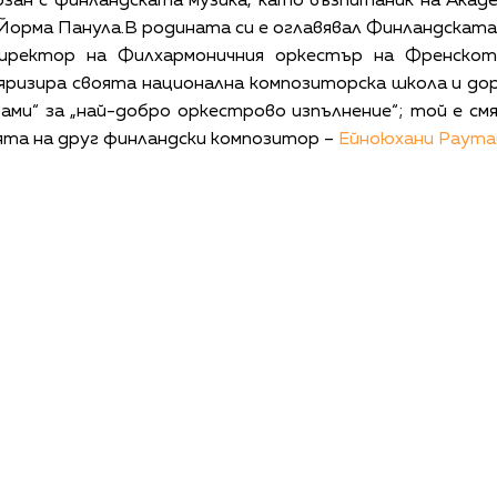
ързан с финландската музика, като възпитаник на Акаде
Йорма Панула.В родината си е оглавявал Финландската 
директор на Филхармоничния оркестър на Френско
ризира своята национална композиторска школа и дор
рами“ за „най-добро оркестрово изпълнение“; той е с
та на друг финландски композитор –
Ейноюхани Раута
КАЛЕНДАР
КОНТАКТИ
ЗА НАС
ПОВЕРИТЕЛНОСТ
КОДЕКС ЗА ПОВЕДЕНИЕ НА ДОСТАВЧИЦИТЕ
ОБ
©
2026
Радиокомпания Си.Джей ООД. Всички права са запазени.