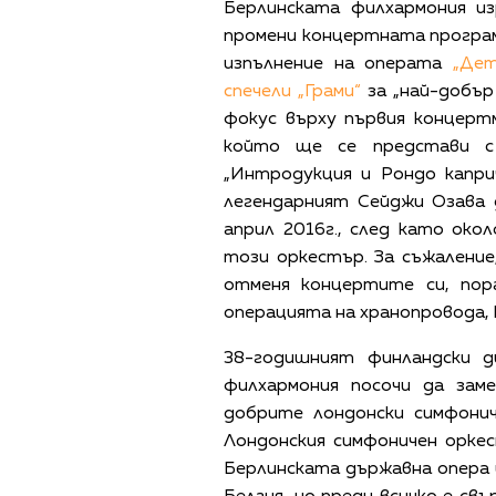
Берлинската филхармония из
промени концертната програма
изпълнение на операта
„Дет
спечели „Грами“
за „най-добър 
фокус върху първия концерт
който ще се представи 
„Интродукция и Рондо капри
легендарният Сейджи Озава 
април 2016г., след като око
този оркестър. За съжаление
отменя концертите си, по
операцията на хранопровода, 
38-годишният финландски 
филхармония посочи да зам
добрите лондонски симфони
Лондонския симфоничен оркес
Берлинската държавна опера 