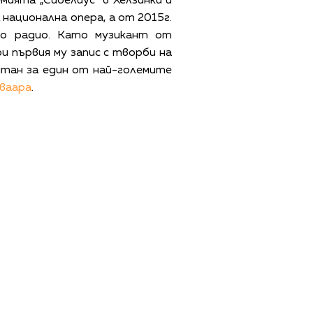
мията „Сибелиус“ в Хелзинки и
национална опера, а от 2015г.
то радио. Като музикант от
и първия му запис с творби на
мятан за един от най-големите
ваара
.
ЩИ УСЛОВИЯ