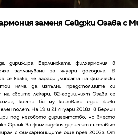
армония заменя Сейджи Озава с М
да дирижира Берлинската филхармония в
яха запланувани за януари догодина. В
 се казва, че заради „липсата на физически
 той няма да изпълни предстоящите си
т на своите лекари, 82-годишният Озава се
силие, което би му коствало едно живо
лен полет. На 19 и 21 януари 2018г. в Берлин
ири под неговото диригентство, но вместо
ико Франк. За финландския диригент съставът
тирал с филхармониците още през 2003г. От