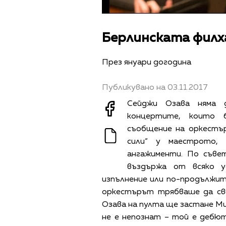
Берлинската филх
През януари догодина
Публикувано на 03.11.2017
Сейджи Озава няма 
концертите, които б
съобщение на оркестъра
сили“ у маестрото,
ангажименти. По съве
въздържа от всяко у
изпълнение или по-продължите
оркестърът трябваше да св
Озава на пулта ще застане М
не е непознат – той е дебю