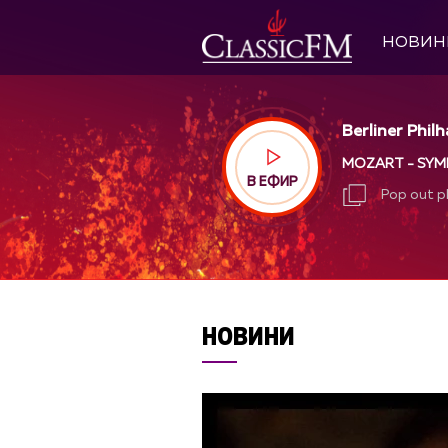
НОВИН
Berliner Phil
MOZART - SYMPH
В ЕФИР
Pop out p
Pop out p
НОВИНИ