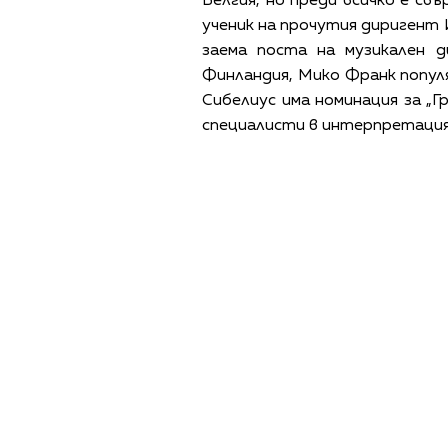
Белгия, но преди всичко е св
ученик на прочутия диригент 
заема поста на музикален 
Финландия, Мико Франк популя
Сибелиус има номинация за „Г
специалисти в интерпретация
ПОЛИТИКА ЗА 