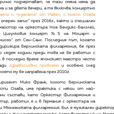
рично подчертават, че тази смяна няма да
 и за двете вечери, а тя включва: концертно
ето и чудесата“ от Равел, с която Озава
оперен запис“ през 2016г., както и специален
майстор на оркестъра Ноа Бендикс-Балглей,
с Цигулковия концерт №5 на Моцарт и
чиозо“ от Сен-Санс. Последния път, когато
дирижира Берлинската филхармония, бе през
ло седем години преди това не бе работил с
, в последно време японският маестро често
ради
здравословни проблеми
и особено след
която му бе направена през 2010г.
диригент Мико Франк, когото Берлинската
ести Озава, има практика с някои от най-
чни състави, като Оркестър Филхармония и
тър, работил е и в Германия с оркестъра на
и Мюнхенската филхармония. Бил е музикален директо