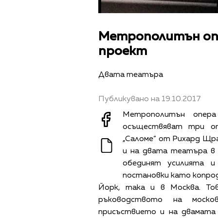
Метрополитън опе
проект
Двата театъра
Публикувано на 19.10.2017
Метрополитън опер
осъществяват три оп
„Саломе“ от Рихард Щра
и на двата театъра в
обединят усилията 
постановки като копрод
Йорк, така и в Москва. То
ръководството на моско
присъствието и на двамата