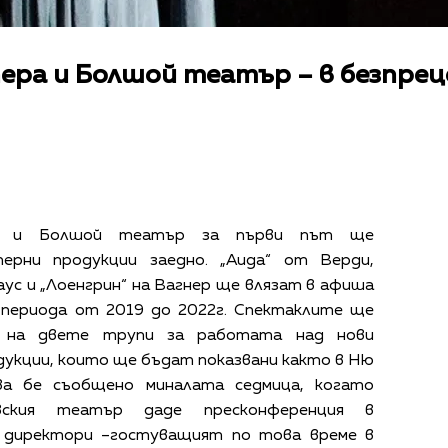
ра и Болшой театър – в безпре
а и Болшой театър за първи път ще
ерни продукции заедно. „Аида“ от Верди,
ус и „Лоенгрин“ на Вагнер ще влязат в афиша
 периода от 2019 до 2022г. Спектаклите ще
и на двете трупи за работата над нови
укции, които ще бъдат показвани както в Ню
ва бе съобщено миналата седмица, когато
вския театър даде пресконференция в
 директори –гостуващият по това време в