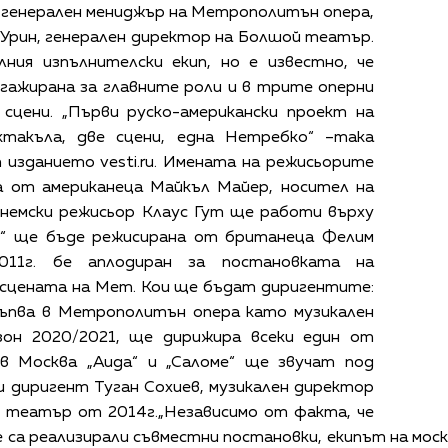
 генерален мениджър на Метрополитън опера,
 Урин, генерален директор на Болшой театър.
ния изпълнителски екип, но е известно, че
гажирана за главните роли и в трите оперни
 сцени. „Първи руско-американски проект на
ктакъла, две сцени, една Нетребко“ –така
изданието vesti.ru. Имената на режисьорите
на от американеца Майкъл Майер, носител на
 немски режисьор Клаус Гут ще работи върху
ин“ ще бъде режисирана от британеца Фелим
011г. бе аплодиран за постановката на
а сцената на Мет. Кои ще бъдат диригентите:
тъпва в Метрополитън опера като музикален
зон 2020/2021, ще дирижира всеки един от
 в Москва „Аида“ и „Саломе“ ще звучат под
и диригент Туган Сохиев, музикален директор
й театър от 2014г.„Независимо от факта, че
 са реализирали съвместни постановки, екипът на мо