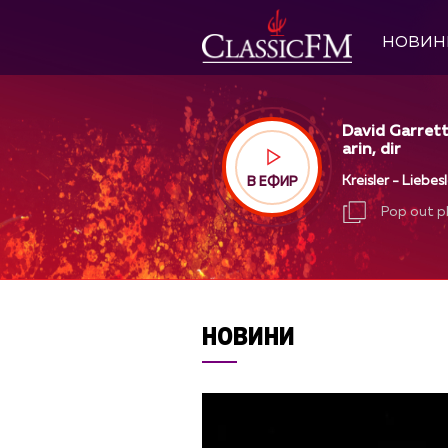
НОВИН
David Garrett
arin, dir
Kreisler - Liebes
В ЕФИР
Pop out p
Pop out p
НОВИНИ