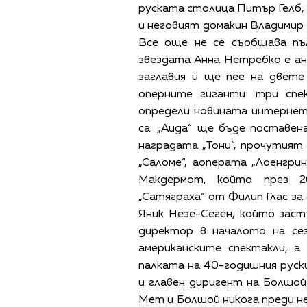
руската столица Питър Гелб,
и неговият домакин Владимир
Все още не се съобщава пъл
звездата Анна Нетребко е ан
заглавия и ще пее на двете
оперните гиганти: три спе
определи новината интернет 
са: „Аида“ ще бъде поставе
наградата „Тони“, прочутият
„Саломе“, аоперата „Лоенгр
Макдермот, който през 2
„Сатяграха“ от Филип Глас з
Яник Незе-Сеген, който зас
директор в началото на се
американските спектакли, а
палката на 40-годишния руск
и главен диригент на Болшо
Мет и Болшой никога преди не