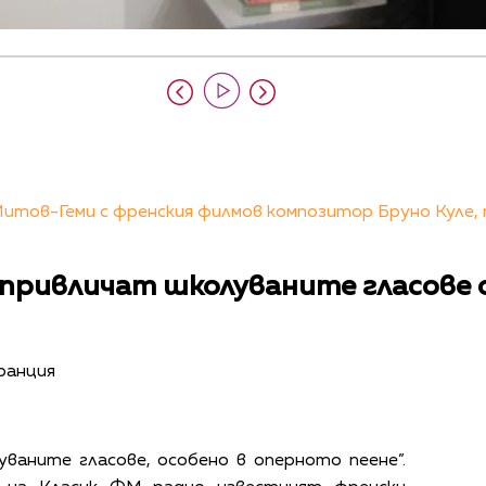
итов-Геми с френския филмов композитор Бруно Куле, 
е привличат школуваните гласове 
ранция
ваните гласове, особено в оперното пеене”.