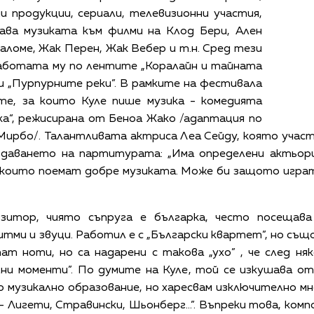
 продукции, сериали, телевизионни участия,
дава музиката към филми на Клод Бери, Ален
ломе, Жак Перен, Жак Вебер и т.н. Сред тези
работата му по лентите „Коралайн и тайната
и „Пурпурните реки”. В рамките на фестивала
те, за които Куле пише музика - комедията
ка“, режисирана от Беноа Жако /адаптация по
Мирбо/. Талантливата актриса Леа Сейду, която участ
ъздаването на партитурата: „Има определени актьор
, които поемат добре музиката. Може би защото играт
зитор, чиято съпруга е българка, често посещав
ми и звуци. Работил е с „Български квартет”, но също
ат ноти, но са надарени с такова „ухо” , че след н
ни моменти”. По думите на Куле, той се изкушава от
ко музикално образование, но харесвам изключително м
- Лигети, Стравински, Шьонберг...”. Въпреки това, ко