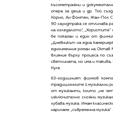
късометражни и документални
опера за деца и др. Той съз
Корно, Ан Фонтен, Жан-Пол Са
90 саундтрака се отличава 
на огледалото“, „Хористите“ 
бе показан и един от филми
„Дневникът на една камериер
едноименния роман на Октав 
влияние върху процеса по с
светлината, но има и такива
Куле.
63-годишният филмов компо
традиционните й музикални рит
от музиканти, които „не чет
изключително сложни музикал
хубава музика. Имам класичес
наричаме „съвременна музика” 