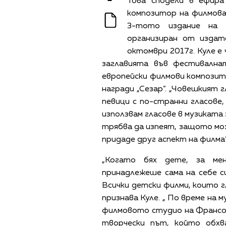
Това сподели в ефир
композитор на филмова 
3-тото издание на к
организиран от издат
октомври 2017г. Куле е
заглавията във фестивална
европейски филмови композито
награди „Сезар“. „Човешкият 
певици с по-странни гласов
използвам гласове в музиката
трябва да изпеят, защото мож
придаде друг аспект на филма”
„Когато бях дете, за ме
принадлежеше сама на себе с
Всички детски филми, които гл
признава Куле. „ По време на
филмовото студио на Франсоа
творчески път, който обхв