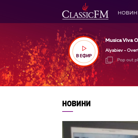
НОВИН
Musica Viva O
Alyabiev - Over
В ЕФИР
Pop out p
Pop out p
НОВИНИ