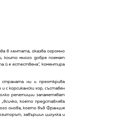
ва в лентата, оказва огромно
и, които много добре поемат
а й е естествена”, коментира
а страната ни и преоткрива
 и с корсикански хор, съставен
яколко репетиции запаметяват
 „всичко, което представлява
ного онова, което във Франция
мпозиторът, завършил цигулка и