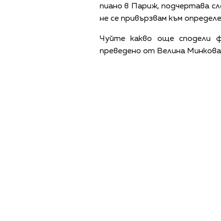
пиано в Париж, подчертава сл
не се привързвам към определ
Чуйте какво още сподели ф
преведено от Велина Минкова
ПОЛИТИКА ЗА 