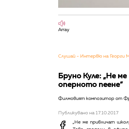
Array
Слушай - Интервю на Георги М
Бруно Куле: „Не м
оперното пеене”
Филмовият композитор от Ф
Публикувано на 17.10.2017
„Не ме привличат школу