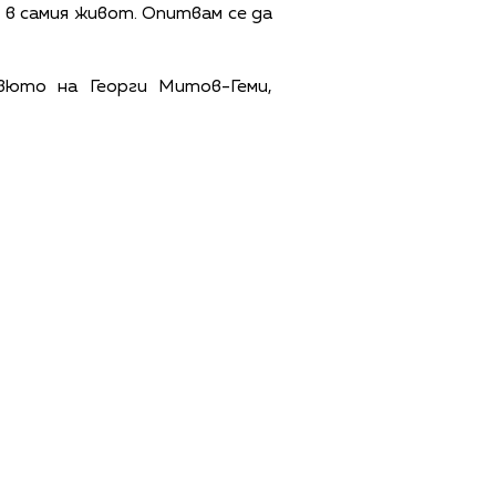
 в самия живот. Опитвам се да
вюто на Георги Митов-Геми,
ЩИ УСЛОВИЯ