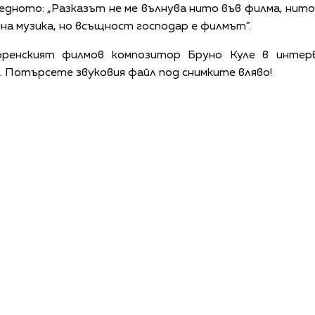
едното: „Разказът не ме вълнува нито във филма, нито
ена музика, но всъщност господар е филмът”.
ренският филмов композитор Бруно Куле в интер
. Потърсете звуковия файл под снимките вляво!
КАЛЕНДАР
КОНТАКТИ
ЗА НАС
ПОВЕРИТЕЛНОСТ
КОДЕКС ЗА ПОВЕДЕНИЕ НА ДОСТАВЧИЦИТЕ
ОБ
©
2026
Радиокомпания Си.Джей ООД. Всички права са запазени.