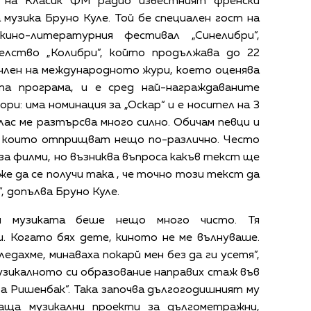
а на Класик ФМ радио известният френски
музика Бруно Куле. Той бе специален гост на
ино-литературния фестивал „Синелибри”,
елство „Колибри”, който продължава до 22
 член на международното жури, което оценява
та програма, и е сред най-награждаваните
ри: има номинация за „Оскар“ и е носител на 3
глас ме разтърсва много силно. Обичам певци и
е, които отприщват нещо по-различно. Често
 за филми, но възниква въпроса какъв текст ще
е да се получи така , че точно този текст да
, допълва Бруно Куле.
н музиката беше нещо много чисто. Тя
и. Когато бях дете, киното не ме вълнуваше.
едахме, минаваха покарй мен без да ги усетя”,
 музикалното си образование направих стаж във
 Ришенбак”. Така започва дългогодишният му
аща музикални проекти за дългометражни,