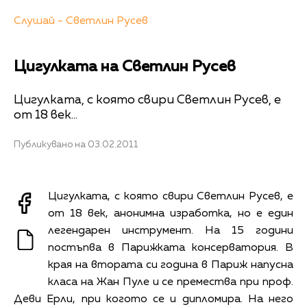
Слушай - Светлин Русев
Цигулката на Светлин Русев
Цигулката, с която свири Светлин Русев, е
от 18 век...
Публикувано на 03.02.2011
Цигулката, с която свири Светлин Русев, е
от 18 век, анонимна изработка, но е един
легендарен инструмент. На 15 години
постъпва в Парижката консерватория. В
края на втората си година в Париж напусна
класа на Жан Пуле и се премества при проф.
Деви Ерли, при когото се и дипломира. На него