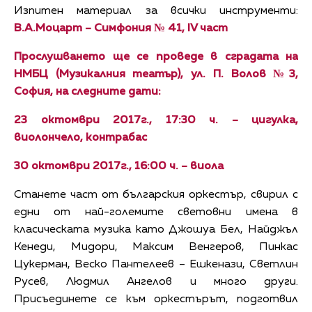
Изпитен материал за всички инструменти:
В.А.Моцарт – Симфония № 41, IV част
Прослушването ще се проведе в сградата на
НМБЦ (Музикалния театър), ул. П. Волов №3,
София, на следните дати:
23 октомври 2017г., 17:30 ч. – цигулка,
виолончело, контрабас
30 октомври 2017г., 16:00 ч. – виола
Станете част от българския оркестър, свирил с
едни от най-големите световни имена в
класическата музика като Джошуа Бел, Найджъл
Кенеди, Мидори, Максим Венгеров, Пинкас
Цукерман, Веско Пантелеев – Ешкенази, Светлин
Русев, Людмил Ангелов и много други.
Присъединете се към оркестърът, подготвил