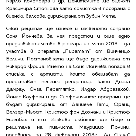
Карло Коломбара и др. Ценителите ще оценят
Красимира Стоянова като солистка в програма с
виенски валсове, дирижирана от Зубин Мета.
Свой рецитал ще изнесе и изявеното сопрано
Соня Йончева. За нея предстои и още едно
предизвикателство в разгара на лято 2018 - да
участва в операта „Пиратът” от Винченцо
Белини. Постановката ще бъде дирижирана от
Рикардо Фрица. Името на Соня Йончева попада в
списъка с артисти, които обещават да
представят песенен репертоар като Диана
Дамрау, Олга Перетятко, Илдар Абдразаков,
Йонас Кауфман и др. Симфоничните програми ще
бъдат дирижирани от Даниеле Гати, Франц
Велзер-Мьост, Кристоф фон Дохнани и Кристоф
Ешенбах и т.н. Знаково събитие ще бъде и
рецитала на пианиста Маурицио Полини,
предвиден за 28 февруари 2018г. „Ла Скала”