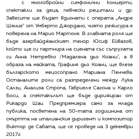
с многобройни симфонични концерти,
спектакли за деца, певчески рецитали и др.
Завесите ще бъдат вдигнати с операта „Андре
Шение” от Умберто Джордано, чиято режисура е
поверена на Марио Мартоне. В главната роля ще
бъде азербайджанският тенор Юсиф Ейвазов,
който ще си партнира на сцената със съпругата
си Анна Нетребко /Мадалена дьо Коани/, а в
образа на майката, Графиня дьо Коани, ще влезе
българското мецосопрано Мариана Пенчева.
Останалите роли са разпределени между Лука
Салзи, Анализа Стропа, Габриеле Сагона и Карло
Боси, а спектакълът ще бъде дирижиран от
Рикардо Шаи. Предпремиера само за млада
публика, посветена на 50-тата годишнина от
смъртта на италианския диригент и композитор
Виктор де Сабата, ще се проведе на 3 декември
2017г.