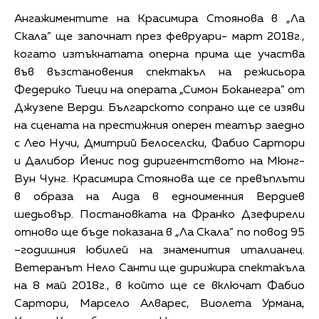
Ангажиментите на Красимира Стоянова в „Ла
Скала” ще започнат през февруари- март 2018г.,
когато изтъкнатата оперна прима ще участва
във възстановения спектакъл на режисьора
Федерико Тиеци на операта „Симон Боканегра” от
Джузепе Верди. Българското сопрано ще се изяви
на сцената на престижния оперен театър заедно
с Лео Нучи, Дмитрий Белоселски, Фабио Сартори
и Далибор Йенис под диригентството на Мюнг-
Вун Чунг. Красимира Стоянова ще се превъплъти
в образа на Аида в едноименния Вердиев
шедьовър. Постановката на Франко Дзефирели
отново ще бъде показана в „Ла Скала” по повод 95
–годишния юбилей на знаменития италианец.
Ветеранът Нело Санти ще дирижира спектакъла
на 8 май 2018г., в който ще се включат Фабио
Сартори, Марсело Алварес, Виолета Урмана,