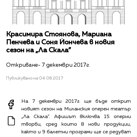
Красимира Стоянова, Мариана
Пенчева и Соня Йончева в новия
сезон на „Ла Скала”
Откриване- 7 декември 2017г.
Публикувано на 04.08.2017
На 7 декември 2017г. ще бъде открит
новият сезон на Миланския оперен театър
„Ла Скала”. Афишът включва 15 оперни
творби, сред които 8 нови продукции,
както и 9 балетни програми ще се редуват