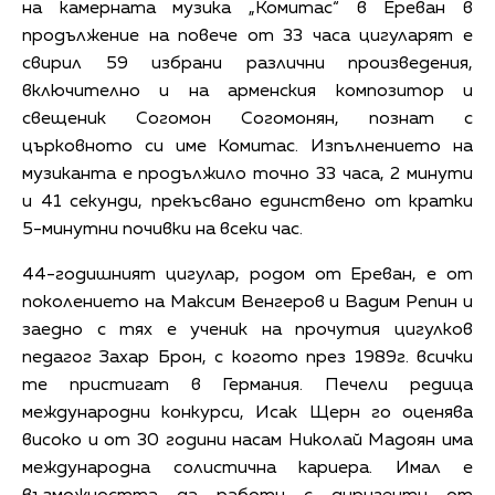
на камерната музика „Комитас“ в Ереван в
продължение на повече от 33 часа цигуларят е
свирил 59 избрани различни произведения,
включително и на арменския композитор и
свещеник Согомон Согомонян, познат с
църковното си име Комитас. Изпълнението на
музиканта е продължило точно 33 часа, 2 минути
и 41 секунди, прекъсвано единствено от кратки
5-минутни почивки на всеки час.
44-годишният цигулар, родом от Ереван, е от
поколението на Максим Венгеров и Вадим Репин и
заедно с тях е ученик на прочутия цигулков
педагог Захар Брон, с когото през 1989г. всички
те пристигат в Германия. Печели редица
международни конкурси, Исак Щерн го оценява
високо и от 30 години насам Николай Мадоян има
международна солистична кариера. Имал е