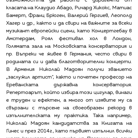
възможността да работи с диригенти от
класата на Клаудио Абадо, Ричард Хикокс, Матиас
Бамерт, Франц Брюген, Валерий Гергиев, Леополд
Хагер и др., както и да свири на важните за всеки
музикант европейски сцени, като Концертгебау в
Амстердам, Роял фестивал хол в Лондон,
Голямата зала на Московската консерватория и
пр. Въпреки че живее в Германия, често свири в
родината си и дава благотворителни концерти.
В Армения Николай Мадоян получи званието
„заслужил артист“, както и почетен професор на
Ереванската държавна консерватория.
Репертоарът, който избира този цигулар, винаги
е труден и ефектен, а много от изявите му са
свързани с търсене на своеобразен рекорд в
изпълнителската му практика. Така например,
Николай Мадоян кандидатства за Книгата на
Гинес и през 2014г., като първият изпълнил всички