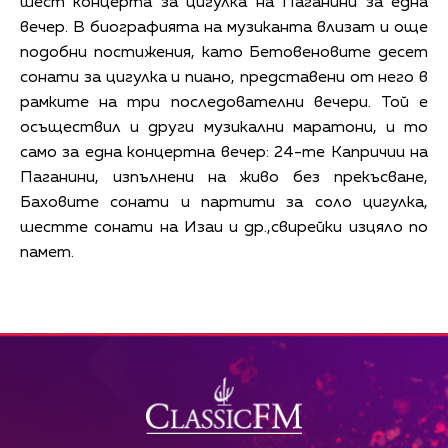
шест концерта за цигулка на Паганини за една
вечер. В биографията на музиканта влизат и още
подобни постижения, като Бетовеновите десет
сонати за цигулка и пиано, представени от него в
рамките на три последователни вечери. Той е
осъществил и други музикални маратони, и то
само за една концертна вечер: 24-те Капричии на
Паганини, изпълнени на живо без прекъсване,
Баховите сонати и партити за соло цигулка,
шестте сонати на Изаи и др.,свирейки изцяло по
памет.