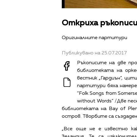
Откриха ръкописи 
Оригиналните партитури
Публикувано на 25.07.2017
Ръкописите на две пр
библиотеката на орке
вестник „Гардиън”, цит
партитури бяха намерен
”Folk Songs from Somers
without Words” /Две пес
библиотеката на Bay of Plen
остров. Творбите са създадени
„Все още не е известно к
Зеландия. Те са изключител