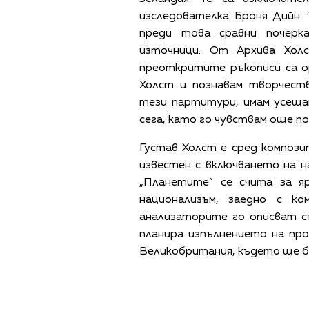
изследователка Броня Дийн.
преди това сравни почерк
източници. От Архива Хол
преоткритите ръкописи са ор
Холст и познавам творчест
тези партитури, имам усещан
сега, като го чувствам още по
Густав Холст е сред композ
известен с включването на 
„Планетите” се счита за я
национализъм, заедно с к
анализаторите го описват с
планира изпълнението на пр
Великобритания, където ще б