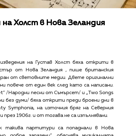
на Холст в Нова Зеландия
оизведения на Густав Холст бяха открити в
стър от Нова Зеландия , пише британския
иран от световните медии. Двете оригинални
и повече от един век след като са написани.
et” /Народни песни от Съмърсет/ и „Two Songs
ни без думи/ бяха открити преди броени дни в
ty Symphoniа, на източния бряг на Северния
 през 1906г. и от тогава не са изпълнявани.
ак такива партитури са попаднали в Нова
но добре запазени”, обяснява музикалната