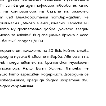
 Тя успява да идентифицира творбите, като
а на композитора на базата на различни
ст във Великобритания потвърждават, че
игинални. „Много е емоционално. Харесва ми
вото му достатъчно добре. Докато гледам
ето за някакъв вид специална връзка с него
-близък”, споделя Дийн.
иторите от началото на 20 век, който става
народна музика в своите творби. Авторът на
рък представител на британския музикален
омпозитора Ралф Воън Уилямс, въпреки че
ъщо като агресивен модернист. Догодина се
оизведенията, преди да бъдат изпратени във
ъдат съхранявани.