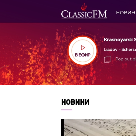
НОВИН
Krasnoyarsk S
Liadov - Scherzo
В ЕФИР
Pop out p
Pop out p
НОВИНИ