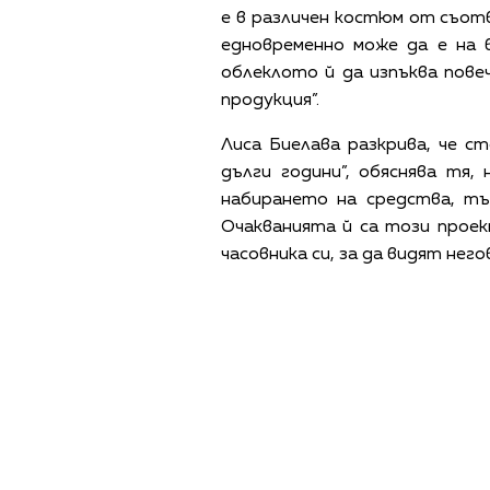
е в различен костюм от съотв
едновременно може да е на 
облеклото й да изпъква повеч
продукция”.
Лиса Биелава разкрива, че с
дълги години”, обяснява тя
набирането на средства, тъ
Очакванията й са този проек
часовника си, за да видят нег
ПОЛИТИКА ЗА 