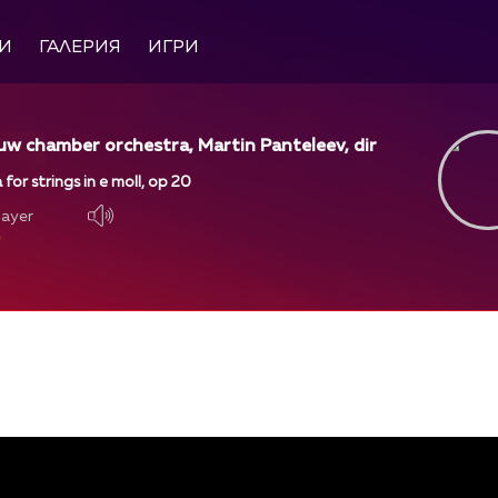
И
ГАЛЕРИЯ
ИГРИ
w chamber orchestra, Martin Panteleev, dir
for strings in e moll, op 20
layer
layer