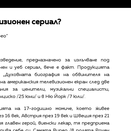
изионен сериал?
ео”
ведение, предназначено за излъчване под
ен и уеб сериал, вече е факт. Продукцията
е „Духовната биография на обвинителя на
на американския телевизионен екран след две
ания за ценители, музикални специалисти,
циско /25 юни/ и в Ню Йорк /7 юли/.
ията на 17-годишно момиче, което живее
 16 век, Австрия през 19 век и Швеция през 21
ия главен герой, виенски лекар, тя предприема
рива себе си. Самата Вирео /в ролята Роуен