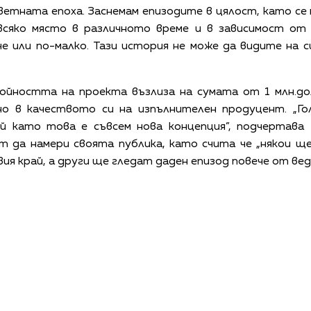
етната епоха. Заснемам епизодите в цялост, като се 
всяко място в различното време и в зависимост о
е или по-малко. Тази история не може да видите на 
тойността на проекта възлиза на сумата от 1 млн.до
, но в качеството си на изпълнителен продуцент. „Г
й като това е съвсем нова концепция”, подчертава
т да намери своята публика, като счита че „някои 
овия край, а други ще гледат даден епизод повече от вед
КАЛЕНДАР
КОНТАКТИ
ЗА НАС
ПОВЕРИТЕЛНОСТ
КОДЕКС ЗА ПОВЕДЕНИЕ НА ДОСТАВЧИЦИТЕ
ОБ