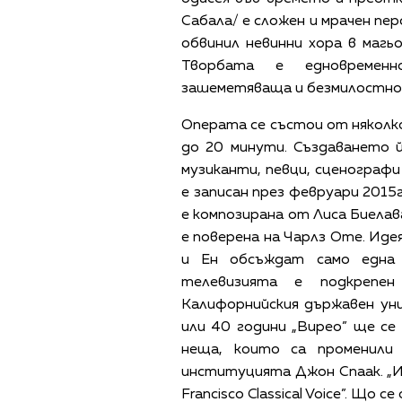
Сабала/ е сложен и мрачен пер
обвинил невинни хора в магьо
Творбата е едновременн
зашеметяваща и безмилостно
Операта се състои от няколк
до 20 минути. Създаването 
музиканти, певци, сценограф
е записан през февруари 2015г
е композирана от Лиса Биелав
е поверена на Чарлз Оте. Иде
и Ен обсъждат само една
телевизията е подкрепе
Калифорнийския държавен ун
или 40 години „Вирео” ще с
неща, които са променили 
институцията Джон Спаак. „Им
Francisco Classical Voice”. Що