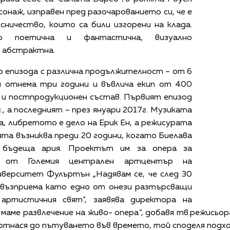
сонаж, изправен пред разочарованието си, че е
сничество, които са били изгорени на клада.
о поетична и фантастична, визуално
 абстрактна.
о епизода с различна продължителност – от 6
й отнема три години и въвлича екип от 400
и и постпродукционен състав. Първият епизод
., а последният – през януари 2017г. Музиката
а, либретото е дело на Ерик Ен, а режисурата
ята възниква преди 20 години, когато Биелава
 бъдеща ария. Проектът им за опера за
н от Големия централен артцентър на
иверситет Фулъртън „Надявам се, че след 30
е възприема като едно от онези разтърсващи
артистичния свят”, заявява директора на
аме развлечение на живо- опера”, добавя тв.режисьо
 се отнася до пътуването във времето, той споделя подх