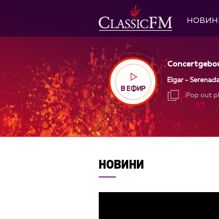
НОВИН
Concertgebou
Elgar - Serenada 
В ЕФИР
Pop out p
Pop out p
НОВИНИ