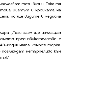
наслагват тези визии. Така тя
т това цветът и кройката на
сцена, но ще видите в медийна
лара. „Този заем ще изплащам
олямото предизвикателство е
 48-годишната композиторка.
ще поглеждат нетърпеливо към
нъж”.
ЩИ УСЛОВИЯ