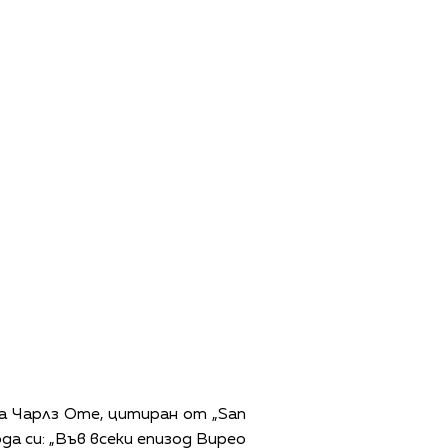
ра Чарлз Оте, цитиран от „San
ода си: „Във всеки епизод Вирео