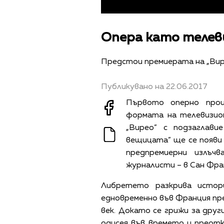
Опера като телев
Предстои премиерата на „Вир
Публикувано на 22.06.2017
Първото оперно произ
формата на телевизион
„Вирео” с подзаглави
вещицата” ще се появи 
предпремиерни излъчв
журналисти – в Сан Фран
Либретето разкрива истор
едновременно във Франция през
век. Докато се грижи за друг
одисея във времето и преотк