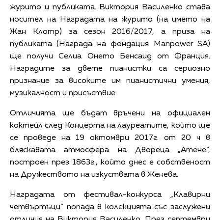
журито и публиката. Виктория Василенко става
носител на Наградата на журито (на името на
Жан Клотр) за сезон 2016/2017, а приза на
публиката (Награда на фондация Manpower SA)
ще получи Селиа Онето Бенсаид от Франция.
Наградите за двете пианистки са сериозно
признание за високите им пианистични умения,
музикалност и присъствие.
Отличията ще бъдат връчени на официален
коктейл след Концерта на лауреатите, който ще
се проведе на 19 октомври 2017г. от 20 ч в
бляскавата атмосфера на Двореца „Атене“,
построен през 1863г., който днес е собственост
на Дружеството на изкуствата в Женева.
Наградата от фестивал-конкурса „Клавирни
четвъртъци“ попада в колекцията със заслужени
отличия на Виктория Василенко. През септември