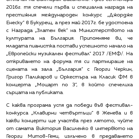
2016г. тя спечели първа и специална награда на
престижния международен конкурс „Джордже
Енеску“ в Букурещ, а през май 2017г. бе удостоена
с Награда „Златен век“ на Министерството на
културата на България. Припомняме ви, че
младата пианистка постави успешното начало на
„Европейски музикален фестивал“ 2017 /ЕМФ/. На
откриването на форума тя си партнираше на
сцената на зала „България“ с Георги Черкин,
Григор Паликаров и Оркестъра на Класик ФМ в
концерта „Моцарт по 3“, в който спечелиха
сърцата на публиката.
С каква програма успя да победи във фестивал-
конкурса „Клавирни четвъртъци“ в Женева и в
какви концерти ще участва през лятото, чуйте
от самата Виктория Василенко в интервюто на
Георги Митов-Геми, излъчено в предаването