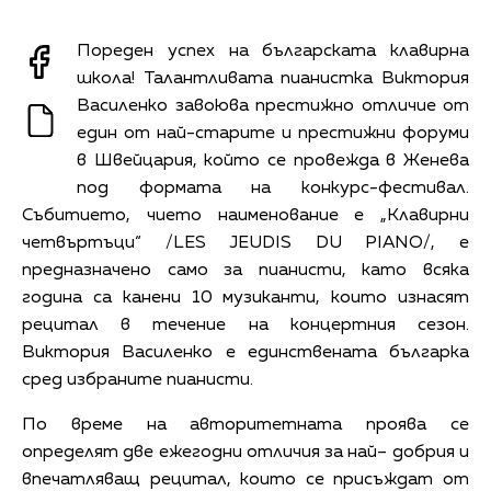
Пореден успех на българската клавирна
школа! Талантливата пианистка Виктория
Василенко завоюва престижно отличие от
един от най-старите и престижни форуми
в Швейцария, който се провежда в Женева
под формата на конкурс-фестивал.
Събитието, чието наименование е „Клавирни
четвъртъци“ /LES JEUDIS DU PIANO/, е
предназначено само за пианисти, като всяка
година са канени 10 музиканти, които изнасят
рецитал в течение на концертния сезон.
Виктория Василенко е единствената българка
сред избраните пианисти.
По време на авторитетната проява се
определят две ежегодни отличия за най– добрия и
впечатляващ рецитал, които се присъждат от