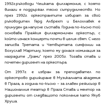
1992г.ръководи Чешката филхармония, с която
винаги е поддържал тясно сътрудничество. Но
през 1992г. оркестрантите избират за свой
ръководител Герд Албрехт и Белохлавек е
принуден да напусне състава. Година по-късно той
основава Пражкия филхармоничен оркестър, с
който изнася концерти почти в целия свят. С него
записва Третата и Четвъртата симфонии на
Бохуслав Мартину, което му донася номинация за
наградите „Грами“ през 2005г. Тогава става и
почетен диригент на оркестъра.
От 1997г. е избран за преподавател по
оркестрово дирижиране в Музикалната академия
в Прага, а година по-късно – за главен режисьор в
Националния театър в Прага Става и ментор на
диригенти от следващото поколение като Якуб
Хруша.