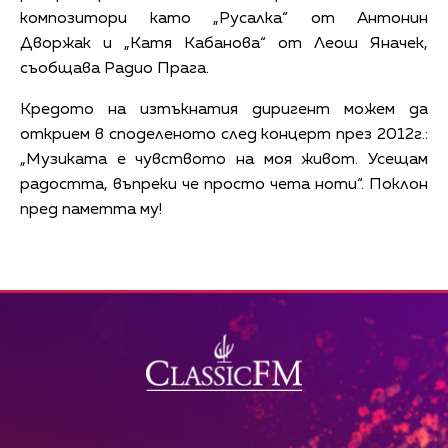
композитори като „Русалка“ от Антонин
Дворжак и „Катя Кабанова“ от Леош Яначек,
съобщава Радио Прага.
Кредото на изтъкнатия диригент можем да
открием в споделеното след концерт през 2012г.:
„Музиката е чувството на моя живот. Усещам
радостта, въпреки че просто чета ноти“. Поклон
пред паметта му!