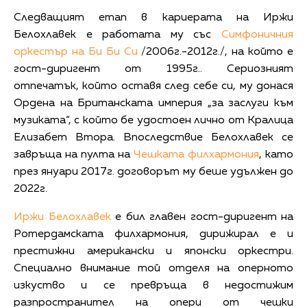
Следващият етап в кариерата на Иржи
Белохлавек е работата му със
Симфоничния
оркестър на Би Би Си
/2006г.-2012г./, на който е
гост-диригент от 1995г.. Сериозният
отпечатък, който оставя след себе си, му донася
Ордена на Британската империя „за заслуги към
музиката“, с който бе удостоен лично от Кралица
Елизабет Втора. Впоследствие Белохлавек се
завръща на пулта на
Чешката филхармония
, като
през януари 2017г. договорът му беше удължен до
2022г.
Иржи Белохлавек
е бил главен гост-диригент на
Ротердамската филхармония, дирижирал е и
престижни американски и японски оркестри.
Специално внимание той отделя на оперното
изкуство и се превръща в недостижим
разпространител на опери от чешки