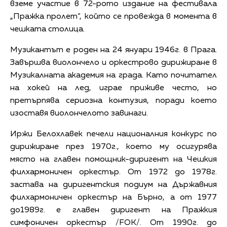
вземе участие в 72-рото издание на фестивала
„Пражка пролет“, който се провежда в момента в
чешката столица.
Музикантът е роден на 24 януари 1946г. в Прага.
Завършва виолончело и оркестрово дирижиране в
Музикалната академия на града. Като почитател
на хокей на лед, играе приживе често, но
претърпява сериозна контузия, поради което
изоставя виолончелото завинаги.
Иржи Белохлавек печели националния конкурс по
дирижиране през 1970г., което му осигурява
място на главен помощник-диригент на Чешкия
филхармоничен оркестър. От 1972 до 1978г.
застава на диригентския подиум на Държавния
филхармоничен оркестър на Бърно, а от 1977
до1989г. е главен диригент на Пражкия
симфоничен оркестър /FOK/. От 1990г. до