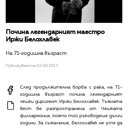
Почина легендарният маестро
Иржи Белохлавек
На 71-годишна възраст
Публикувано на 02.06.2017
След продължителна борба с рака, на 71-
годишна възраст почина легендарният
чешки диригент Иржи Белохлавек. Тъжната
вест бе разпространена от Чешката
филхармония, която той ръководеше дълги
години. За съжаление, Белохлавек не успя да