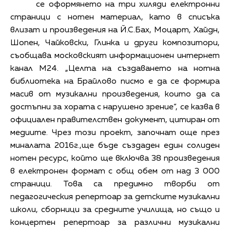
се оформянето на три хиляди електронни
страници с нотен материал, като в списъка
влизат и произведения на Й.С.Бах, Моцарт, Хайдн,
Шопен, Чайковски, Глинка и други композитори,
съобщава московският информационен интернет
канал М24. „Целта на създаването на нотна
библиотека на Брайлово писмо е да се формира
масив от музикални произведения, които да са
достъпни за хората с нарушено зрение“, се казва в
официален правителствен документ, цитиран от
медиите. Чрез този проект, започнат още през
миналата 2016г.,ще бъде създаден един солиден
нотен ресурс, който ще включва 38 произведения
в електронен формат с общ обем от над 3 000
страници. Това са предимно творби от
педагогическия репертоар за детските музикални
школи, сборници за средните училища, но също и
концертен репертоар за различни музикални