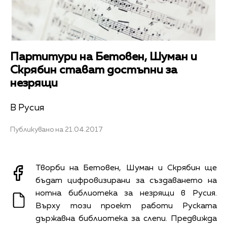
Партитури на Бетовен, Шуман и
Скрябин стават достъпни за
незрящи
В Русия
Публикувано на 21.04.2017
Творби на Бетовен, Шуман и Скрябин ще
бъдат цифровизирани за създаването на
нотна библиотека за незрящи в Русия.
Върху този проект работи Руската
държавна библиотека за слепи. Предвижда