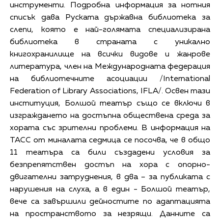
инструменти. Подробна информация за нотния
списък дава Руската държавна библиотека за
слепи, която е най-голямата специализирана
библиотека в страната с уникално
книгохранилище на всички видове и жанрове
литература, член на Международната федерация
на библиотечните асоциации /International
Federation of Library Associations, IFLA/. Освен тази
институция, Болшой театър също се включи в
изграждането на достъпна обществена среда за
хората със зрителни проблеми. В информация на
ТАСС от миналата седмица се посочва, че в общо
11 театъра са били създадени условия за
безпрепятствен достъп на хора с опорно-
двигателни затруднения, в два – за публиката с
нарушения на слуха, а в един - Болшой театър,
вече са завършили дейностите по адаптацията
на пространството за незрящи. Данните са