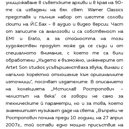
унищожаване в съветските архиви и в края на 90-
те са извадени на бял свят. Warner Classics
представя и пълния набор от шестте солови
сюити на Й.С.Бах - в аудио и видео версии. Част
от записите са аналогови и са собственост на
EMI и Erato, а за стойността на този
художествен продукт може да се съди и от
специалното внимание, с което те са били
обработени: „Където е възможно, инженерите от
Artet Son studios усъвършенстваха звука, винаги с
напълно коректно отношение към оригиналните
източници“, посочват издателите. В описанието
на колекцията „Мстислав Ростропович –
челистът на века“ се говори не само за
техническите й параметри, но и за това, което
знаменитият музикант даде на света: „Въпреки че
Ростропович почина преди 10 години, на 27 април
2007г., той остави едно мощно присъствие на