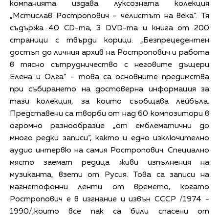
компанията издава луксозната колекция
„Мстислав Ростропович – челистът на века“. Тя
съдържа 40 CD-та, 3 DVD-та и книга от 200
страници с твърди корици. „Безпрецедентен
достъп до личния архив на Ростропович и работа
в тясно сътрудничество с неговите дъщери
Елена и Олга“ – това са основните предимства
при събирането на достоверна информация за
тази колекция, за които съобщава лейбъла.
Представени са творби от над 60 композитори в
огромно разнообразие „от емблематични до
много редки записи“, както и едно изключително
аудио интервю на самия Ростропович. Специално
място заемат редица живи изпълнения на
музиканта, взети от Русия. Това са записи на
магнетофонни ленти от времето, когато
Ростропович е в изгнание и извън СССР /1974 -
1990/,които все пак са били спасени от