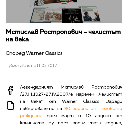
Мстислав Ростропович – челистът
на века
Според Warner Classics
Публикувано на 11.03.2017
Легендарният Мстислав Ростропович
/27.III.1927-27.IV.2007/е наречен „челистът
на века“ от Warner Classics. Заради
навършването на
90 години от неговото
рождение
през март и 10 години от
кончината му през април тази година,