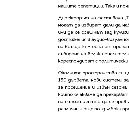
нашите репетиции. Така и по
Директорът на фестивала „Та
могат да избират дали да на
или да се срещнат зад кулис
достижения в аудио-визуалнот
ни връща към една от оригин
събиране на велики мислител
кореспондират с политически 
Околните пространства същ
150 дървета, нови системи за
за посещение и извън сезона
които очакваме да прекарват
ни е този център да се прев
различни и още по-дълбоки пр