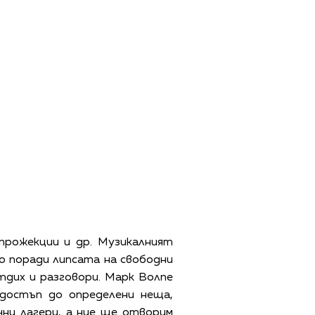
 прожекции и др. Музикалният
 поради липсата на свободни
тдих и разговори. Марк Волпе
достъп до определени неща,
ни лагери, а ние ще отворим