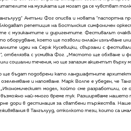
читателите на музиката ще могат да се чувстват толк
нгълууд“ Антъни Фог описва и новата “паспортна пр
блюдават репетиция на Бостънския симфоничен оркес
ите с музикантите и диригентите. Фестивалът очаква
о оборудване, което ще позволи онлайн излъчване или
алните идеи на Серж Кусевицки, свързани с фестивала
и“, отбелязва с усмивка Фог. „Мястото ще обхване и 
или социални течения, но ще запазим акцентът върху м
о ще бъдат подобрени като ландшафтните архитекти
 озеленяване и напояване. Марк Волпе е убеден, че Тан
. „Икономическият модел, който сме разработили, се 
 възможно най-много време тук. Разширяваме нашето
ърне дори в дестинация за сватбени тържества. Наш
еживявания в Тангълууд, отколкото тези, които са имал