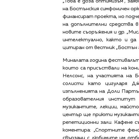
„Това е доза оптимизъм“, за
на Бостънския симфоничен орк
финансират проекта, но подче
на допълнителни средства в
новите съоръжения и др. „Мис
интелектуално, както и да 
цитиран от вестник „Бостън г
Миналата година фестивалът 
които са присъствали на ко
Нелсонс, на участията на Б
солисти като цигуларя Д
изпълненията на Доли Партъ
образователния институт
музикантите, лекции, майсто
център ще приюти музиканти
репетиционни зали. Кафене с
коментира: „Спортните фен
свързани с любимите им отб