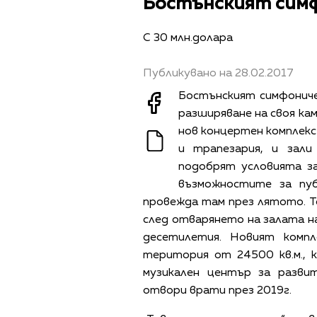
Бостънският симф
С 30 млн.долара
Публикувано на 28.02.2017
Бостънският симфонич
разширяване на своя кам
нов концертен комплекс
и трапезария, и зал
подобрят условията з
възможностите за пуб
провежда там през лятото. Т
след отварянето на залата н
десетилетия. Новият комп
територия от 24500 кв.м.,
музикален център за разви
отвори врати през 2019г.