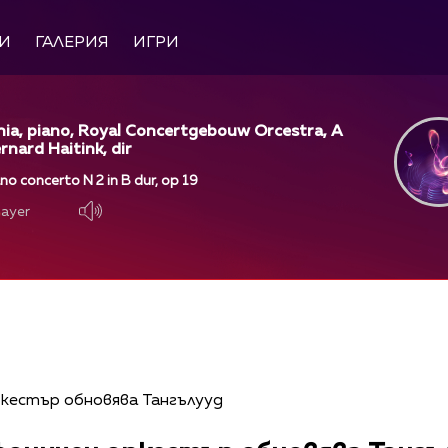
И
ГАЛЕРИЯ
ИГРИ
hia, piano, Royal Concertgebouw Orcestra, A
nard Haitink, dir
o concerto N 2 in B dur, op 19
layer
layer