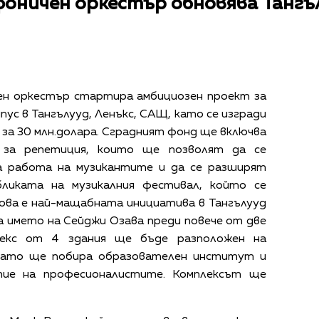
оничен оркестър обновява Тангъ
ен оркестър стартира амбициозен проект за
пус в Тангълууд, Ленъкс, САЩ, като се изгради
 за 30 млн.долара. Сградният фонд ще включва
и за репетиция, които ще позволят да се
а работа на музикантите и да се разширят
ликата на музикалния фестивал, който се
ова е най-мащабната инициатива в Тангълууд
а името на Сейджи Озава преди повече от две
лекс от 4 здания ще бъде разположен на
 като ще побира образователен институт и
тие на професионалистите. Комплексът ще