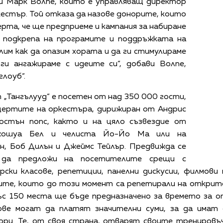
яви Марк Волпе, който е управляващ директор
естър. Той отказа да назове донорите, които
рта, че ще предприеме и кампания за набиране
 подкрепа на програмите и поддръжката на
лим как да опазим хората и да ги стимулираме
ги ангажираме с идеите си“, добави Волпе,
лоуб“.
„Тангълууд“ е посетен от над 350 000 гости,
нцертите на оркестъра, дирижиран от Андрис
остън попс, както и на цяло съзвездие от
жошуа Бел и челиста Йо-Йо Ма или на
н, Боб Дилън и Джеймс Тейлър. Предвижда се
 да предложи на посетителите срещи с
рски класове, репетиции, панелни дискусии, филмови
те, които до този момент са репетирали на открито
ъс 150 места ще бъде предназначено за времето за о
ове могат да платят значителни суми, за да имат 
ори. Те, от своя страна, отварят своите тренировъч