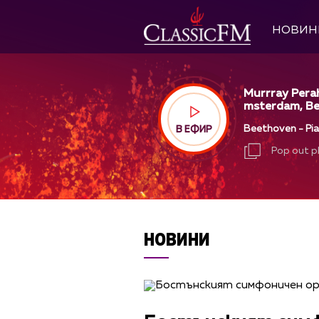
НОВИН
Murrray Pera
msterdam, Ber
Beethoven - Pian
В ЕФИР
Pop out p
Pop out p
НОВИНИ