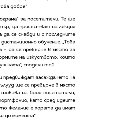
ова добре“.
ограма” за посетители. Те ще
тър, да присъстват на лекция
 да се снабди и с последните
 дистанционно обучение. „Това
 – да се превърне в място за
формите на изкуството, които
узиката“, сподели той.
 предвиждат засаждането на
гълууд ще се превърне в място
основава на броя посетители,
 портфолио, като сред идеите
ето желание е хората да имат
и до момента“.