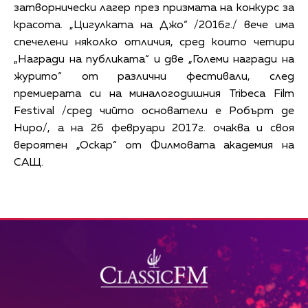
затворнически лагер през призмата на конкурс за
красота. „Цигулката на Джо“ /2016г./ вече има
спечелени няколко отличия, сред които четири
„Награди на публиката“ и две „Големи награди на
журито“ от различни фестивали, след
премиерата си на миналогодишния Tribeca Film
Festival /сред чийто основатели е Робърт де
Ниро/, а на 26 февруари 2017г. очаква и своя
вероятен „Оскар“ от Филмовата академия на
САЩ.