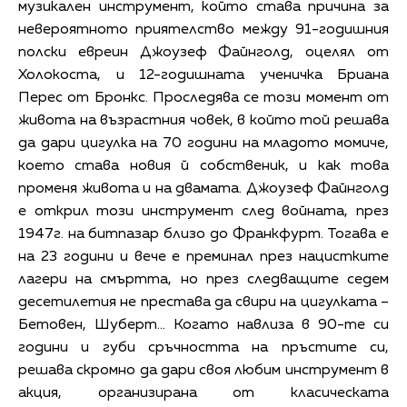
музикален инструмент, който става причина за
невероятното приятелство между 91-годишния
полски евреин Джоузеф Файнголд, оцелял от
Холокоста, и 12-годишната ученичка Бриана
Перес от Бронкс. Проследява се този момент от
живота на възрастния човек, в който той решава
да дари цигулка на 70 години на младото момиче,
което става новия й собственик, и как това
променя живота и на двамата. Джоузеф Файнголд
е открил този инструмент след войната, през
1947г. на битпазар близо до Франкфурт. Тогава е
на 23 години и вече е преминал през нацистките
лагери на смъртта, но през следващите седем
десетилетия не престава да свири на цигулката –
Бетовен, Шуберт… Когато навлиза в 90-те си
години и губи сръчността на пръстите си,
решава скромно да дари своя любим инструмент в
акция, организирана от класическата