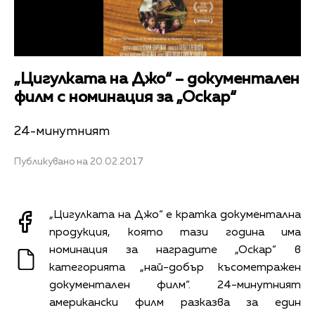
„Цигулката на Джо“ – документален
филм с номинация за „Оскар“
24-минутният
Публикувано на 20.02.2017
„Цигулката на Джо“ е кратка документална
продукция, която тази година има
номинация за наградите „Оскар“ в
категорията „най-добър късометражен
документален филм“. 24-минутният
американски филм разказва за един