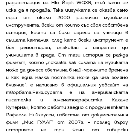
радиостанция на Ню Йорк WQXR, тъй като не
иска да я продава. Така цигулката се оказва само
една от около 2000 различни музикални
инструмента, всеки от които със своя собствена
история, които са били дарени на ученици в
същата кампания, след като всеки инструмент е
бил ремонтиран, опакован и изпратен до
училищата в града. От тази история се ражда
филмът, който „показва как силата на музиката
може да донесе светлина в най-мрачните времена
и как една малка постъпка може да има голямо
влияние“, е написано в официалния уебсайт на
творбата.Режисурата е на американската
писателка и кинематографистка Кахане
Куперман, която работи заедно с продуцентката
Рафаела Нийхаусен, известна от документалния
филм „Мис ГУЛАГ“ от 2007г. - поглед върху
историята на три жени от сибирски